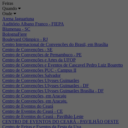
Feiras
Quando
Onde
Arena Jaguariuna
Auditório Albano Franco - FIEPA
Blumenau - SC
BolognaFiere
Boulevard Olimpico - RJ
Centro Internacional de Convenções do Brasil, em Brasília
Centro de Convenções - SE
Centro de Convenções de Pernambuco - PE
Centro de Convenções e Artes da UFOP
Centro de Convenções e Eventos de Cascavel Pedro Luiz Boaretto
Centro de Convenções PUC - Campus II
Centro de Convenções Salvador
Centro de Convenções Ulysses Guimarães
Centro de Convenções Ulysses Guimarães - DF
Centro de Convenções Ulysses Guimarães Brasília - DF
Centro de Convenções, em Aracaju
Centro de Convenções, em Aracaju.
Centro de Eventos do Ceará
Centro de Eventos do Ceará - CE
Centro de Eventos do Ceará - Pavilhão Leste
CENTRO DE EVENTOS DO CEARÁ - PAVILHÃO OESTE
Centro de Feiras e Eventos da Festa da Uva