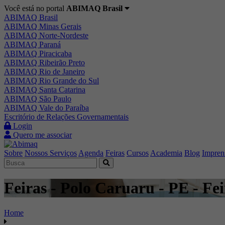
Você está no portal
ABIMAQ Brasil
ABIMAQ Brasil
ABIMAQ Minas Gerais
ABIMAQ Norte-Nordeste
ABIMAQ Paraná
ABIMAQ Piracicaba
ABIMAQ Ribeirão Preto
ABIMAQ Rio de Janeiro
ABIMAQ Rio Grande do Sul
ABIMAQ Santa Catarina
ABIMAQ São Paulo
ABIMAQ Vale do Paraíba
Escritório de Relações Governamentais
Login
Quero me associar
Sobre
Nossos Serviços
Agenda
Feiras
Cursos
Academia
Blog
Impren
Feiras - Polo Caruaru - PE - Fe
Home