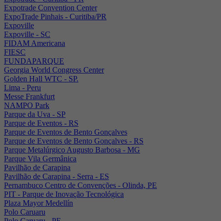
Expotrade Convention Center
ExpoTrade Pinhais - Curitiba/PR
Expoville
Expoville - SC
FIDAM Americana
FIESC
FUNDAPARQUE
Georgia World Congress Center
Golden Hall WTC - SP.
Lima - Peru
Messe Frankfurt
NAMPO Park
Parque da Uva - SP
Parque de Eventos - RS
Parque de Eventos de Bento Gonçalves
Parque de Eventos de Bento Gonçalves - RS
Parque Metalúrgico Augusto Barbosa - MG
Parque Vila Germânica
Pavilhão de Carapina
Pavilhão de Carapina - Serra - ES
Pernambuco Centro de Convenções - Olinda, PE
PIT - Parque de Inovação Tecnológica
Plaza Mayor Medellín
Polo Caruaru
Polo Caruaru - PE