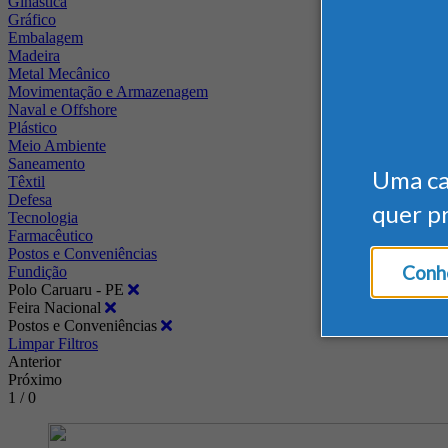
Ginástica
Gráfico
Embalagem
Madeira
Metal Mecânico
Movimentação e Armazenagem
Naval e Offshore
Plástico
Meio Ambiente
Saneamento
Uma c
Têxtil
Defesa
quer p
Tecnologia
Farmacêutico
Postos e Conveniências
Conhe
Fundição
Polo Caruaru - PE
Feira Nacional
Postos e Conveniências
Limpar Filtros
Anterior
Próximo
1 / 0