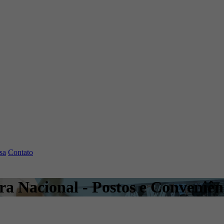
sa
Contato
ira Nacional - Postos e Conveniên