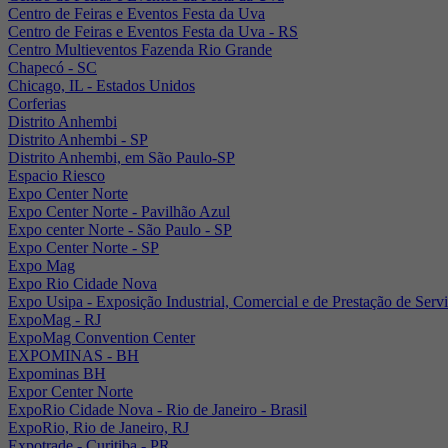
Centro de Feiras e Eventos Festa da Uva
Centro de Feiras e Eventos Festa da Uva - RS
Centro Multieventos Fazenda Rio Grande
Chapecó - SC
Chicago, IL - Estados Unidos
Corferias
Distrito Anhembi
Distrito Anhembi - SP
Distrito Anhembi, em São Paulo-SP
Espacio Riesco
Expo Center Norte
Expo Center Norte - Pavilhão Azul
Expo center Norte - São Paulo - SP
Expo Center Norte - SP
Expo Mag
Expo Rio Cidade Nova
Expo Usipa - Exposição Industrial, Comercial e de Prestação de Serv
ExpoMag - RJ
ExpoMag Convention Center
EXPOMINAS - BH
Expominas BH
Expor Center Norte
ExpoRio Cidade Nova - Rio de Janeiro - Brasil
ExpoRio, Rio de Janeiro, RJ
Expotrade - Curitiba - PR