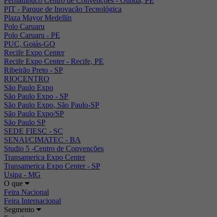
Pernambuco Centro de Convenções - Olinda, PE
PIT - Parque de Inovação Tecnológica
Plaza Mayor Medellín
Polo Caruaru
Polo Caruaru - PE
PUC, Goiás-GO
Recife Expo Center
Recife Expo Center - Recife, PE
Ribeirão Preto - SP
RIOCENTRO
São Paulo Expo
São Paulo Expo - SP
São Paulo Expo, São Paulo-SP
São Paulo Expo/SP
São Paulo SP
SEDE FIESC - SC
SENAI/CIMATEC - BA
Studio 5 -Centro de Convenções
Transamerica Expo Center
Transamerica Expo Center - SP
Usipa - MG
O que
Feira Nacional
Feira Internacional
Segmento