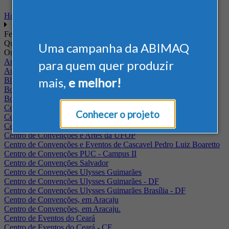
Home
Feiras
Quando
Uma campanha da ABIMAQ
Onde
Arena Jaguariuna
para quem quer produzir
Auditório Albano Franco - FIEPA
mais,
e melhor!
Blumenau - SC
BolognaFiere
Boulevard Olimpico - RJ
Centro Internacional de Convenções do Brasil, em Brasília
Conhecer o projeto
Centro de Convenções - SE
Centro de Convenções de Pernambuco - PE
Centro de Convenções e Artes da UFOP
Centro de Convenções e Eventos de Cascavel Pedro Luiz Boaretto
Centro de Convenções PUC - Campus II
Centro de Convenções Salvador
Centro de Convenções Ulysses Guimarães
Centro de Convenções Ulysses Guimarães - DF
Centro de Convenções Ulysses Guimarães Brasília - DF
Centro de Convenções, em Aracaju
Centro de Convenções, em Aracaju.
Centro de Eventos do Ceará
Centro de Eventos do Ceará - CE