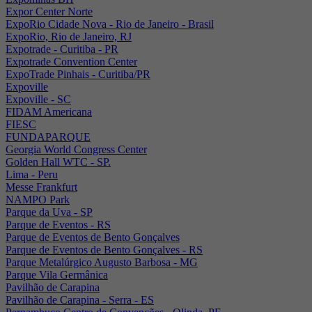
Expor Center Norte
ExpoRio Cidade Nova - Rio de Janeiro - Brasil
ExpoRio, Rio de Janeiro, RJ
Expotrade - Curitiba - PR
Expotrade Convention Center
ExpoTrade Pinhais - Curitiba/PR
Expoville
Expoville - SC
FIDAM Americana
FIESC
FUNDAPARQUE
Georgia World Congress Center
Golden Hall WTC - SP.
Lima - Peru
Messe Frankfurt
NAMPO Park
Parque da Uva - SP
Parque de Eventos - RS
Parque de Eventos de Bento Gonçalves
Parque de Eventos de Bento Gonçalves - RS
Parque Metalúrgico Augusto Barbosa - MG
Parque Vila Germânica
Pavilhão de Carapina
Pavilhão de Carapina - Serra - ES