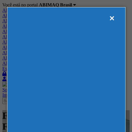
Você está no portal
ABIMAQ Brasil
ABIMAQ Brasil
ABIMAQ Minas Gerais
ABIMAQ Norte-Nordeste
ABIMAQ Paraná
ABIMAQ Piracicaba
ABIMAQ Ribeirão Preto
ABIMAQ Rio de Janeiro
ABIMAQ Rio Grande do Sul
ABIMAQ Santa Catarina
ABIMAQ São Paulo
ABIMAQ Vale do Paraíba
Escritório de Relações Governamentais
Login
Quero me associar
Sobre
Nossos Serviços
Agenda
Feiras
Cursos
Academia
Blog
Imprensa
Contato
Feiras - Polo Caruaru - PE -
Feira Nacional - Tecnologia