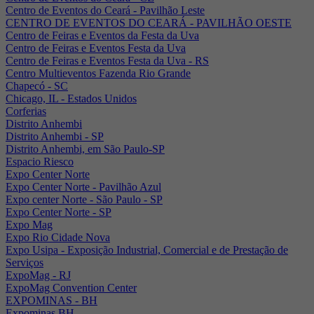
Centro de Eventos do Ceará - Pavilhão Leste
CENTRO DE EVENTOS DO CEARÁ - PAVILHÃO OESTE
Centro de Feiras e Eventos da Festa da Uva
Centro de Feiras e Eventos Festa da Uva
Centro de Feiras e Eventos Festa da Uva - RS
Centro Multieventos Fazenda Rio Grande
Chapecó - SC
Chicago, IL - Estados Unidos
Corferias
Distrito Anhembi
Distrito Anhembi - SP
Distrito Anhembi, em São Paulo-SP
Espacio Riesco
Expo Center Norte
Expo Center Norte - Pavilhão Azul
Expo center Norte - São Paulo - SP
Expo Center Norte - SP
Expo Mag
Expo Rio Cidade Nova
Expo Usipa - Exposição Industrial, Comercial e de Prestação de
Serviços
ExpoMag - RJ
ExpoMag Convention Center
EXPOMINAS - BH
Expominas BH