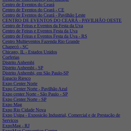
Centro de Eventos do Ceará
Centro de Eventos do Ceará - CE
Centro de Eventos do Ceará - Pavilhão Leste
CENTRO DE EVENTOS DO CEARÁ - PAVILHÃO OESTE
Centro de Feiras e Eventos da Festa da Uva
Centro de Feiras e Eventos Festa da Uva
Centro de Feiras e Eventos Festa da Uva - RS
Centro Multieventos Fazenda Rio Grande
Chapecó - SC
Chicago, IL - Estados Unidos
Corferias
Distrito Anhembi
Distrito Anhembi - SP
Distrito Anhembi, em São Paulo-SP
Espacio Riesco
Expo Center Norte
Expo Center Norte - Pavilhão Azul
Expo center Norte - São Paulo - SP
Expo Center Norte - SP
Expo Mag
Expo Rio Cidade Nova
Expo Usipa - Exposição Industrial, Comercial e de Prestação de
Serviços
ExpoMag - RJ
ExpoMag Convention Center