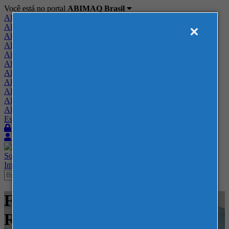
Você está no portal
ABIMAQ Brasil
ABIMAQ Brasil
ABIMAQ Minas Gerais
ABIMAQ Norte-Nordeste
ABIMAQ Paraná
ABIMAQ Piracicaba
ABIMAQ Ribeirão Preto
ABIMAQ Rio de Janeiro
ABIMAQ Rio Grande do Sul
ABIMAQ Santa Catarina
ABIMAQ São Paulo
ABIMAQ Vale do Paraíba
Escritório de Relações Governamentais
Login
Quero me associar
Sobre
Nossos Serviços
Agenda
Feiras
Cursos
Academia
Blog
Imprensa
Contato
Feiras - Parque de Eventos -
RS - Feira Internacional -