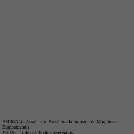
Telefone:
(19) 3432-2517
Celular:
(19) 97128-4664
E-mail:
srpi@abimaq.org.br
Ribeirão Preto - São Paulo
Endereço:
Av. Pres. Vargas, 2001 | Sala 153
Telefone:
(16) 3941-4113
Celular:
(16) 9 9734-2810
São José dos Campos - São Paulo
Endereço:
Estrada Dr. Altino Bondesan, 500 | Sala 112
Telefone:
(12) 3939-5733
Celular:
(12) 99614-6010
E-mail:
srvp@abimaq.org.br
São Paulo - São Paulo
Endereço:
Avenida Jabaquara, 2925
Telefone:
(11) 5582-6311
ABIMAQ - Associação Brasileira da Indústria de Máquinas e
Equipamentos.
©2026 - Todos os direitos reservados.