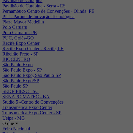
Pavilhão de Carapina
Pavilhão de Carapina - Serra - ES
Pernambuco Centro de Convenções - Olinda, PE
PIT - Parque de Inovação Tecnológica
Plaza Mayor Medellín
Polo Caruaru
Polo Caruaru - PE
PUC, Goiás-GO
Recife Expo Center
Recife Expo Center - Recife, PE
Ribeirão Preto - SP
RIOCENTRO
São Paulo Expo
São Paulo Expo - SP
São Paulo Expo, São Paulo-SP
São Paulo Expo/SP
São Paulo SP
SEDE FIESC - SC
SENAI/CIMATEC - BA
Studio 5 -Centro de Convenções
Transamerica Expo Center
Transamerica Expo Center - SP
Usipa - MG
O que
Feira Nacional