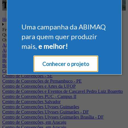
Têxtil
Home
Uma campanha da ABIMAQ
Feiras
Quando
para quem quer produzir
Onde
mais,
e melhor!
Arena Jaguariuna
Auditório Albano Franco - FIEPA
Blumenau - SC
BolognaFiere
Conhecer o projeto
Boulevard Olimpico - RJ
Centro Internacional de Convenções do Brasil, em Brasília
Centro de Convenções - SE
Centro de Convenções de Pernambuco - PE
Centro de Convenções e Artes da UFOP
Centro de Convenções e Eventos de Cascavel Pedro Luiz Boaretto
Centro de Convenções PUC - Campus II
Centro de Convenções Salvador
Centro de Convenções Ulysses Guimarães
Centro de Convenções Ulysses Guimarães - DF
Centro de Convenções Ulysses Guimarães Brasília - DF
Centro de Convenções, em Aracaju
Centro de Convenções, em Aracaju.