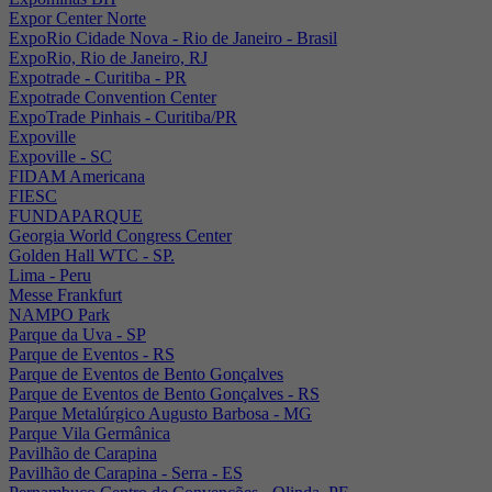
Expor Center Norte
ExpoRio Cidade Nova - Rio de Janeiro - Brasil
ExpoRio, Rio de Janeiro, RJ
Expotrade - Curitiba - PR
Expotrade Convention Center
ExpoTrade Pinhais - Curitiba/PR
Expoville
Expoville - SC
FIDAM Americana
FIESC
FUNDAPARQUE
Georgia World Congress Center
Golden Hall WTC - SP.
Lima - Peru
Messe Frankfurt
NAMPO Park
Parque da Uva - SP
Parque de Eventos - RS
Parque de Eventos de Bento Gonçalves
Parque de Eventos de Bento Gonçalves - RS
Parque Metalúrgico Augusto Barbosa - MG
Parque Vila Germânica
Pavilhão de Carapina
Pavilhão de Carapina - Serra - ES