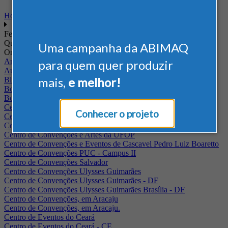
Home
Feiras
Quando
Uma campanha da ABIMAQ
Onde
Arena Jaguariuna
para quem quer produzir
Auditório Albano Franco - FIEPA
mais,
e melhor!
Blumenau - SC
BolognaFiere
Boulevard Olimpico - RJ
Centro Internacional de Convenções do Brasil, em Brasília
Conhecer o projeto
Centro de Convenções - SE
Centro de Convenções de Pernambuco - PE
Centro de Convenções e Artes da UFOP
Centro de Convenções e Eventos de Cascavel Pedro Luiz Boaretto
Centro de Convenções PUC - Campus II
Centro de Convenções Salvador
Centro de Convenções Ulysses Guimarães
Centro de Convenções Ulysses Guimarães - DF
Centro de Convenções Ulysses Guimarães Brasília - DF
Centro de Convenções, em Aracaju
Centro de Convenções, em Aracaju.
Centro de Eventos do Ceará
Centro de Eventos do Ceará - CE