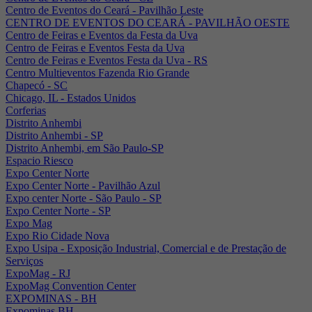
Centro de Eventos do Ceará - Pavilhão Leste
CENTRO DE EVENTOS DO CEARÁ - PAVILHÃO OESTE
Centro de Feiras e Eventos da Festa da Uva
Centro de Feiras e Eventos Festa da Uva
Centro de Feiras e Eventos Festa da Uva - RS
Centro Multieventos Fazenda Rio Grande
Chapecó - SC
Chicago, IL - Estados Unidos
Corferias
Distrito Anhembi
Distrito Anhembi - SP
Distrito Anhembi, em São Paulo-SP
Espacio Riesco
Expo Center Norte
Expo Center Norte - Pavilhão Azul
Expo center Norte - São Paulo - SP
Expo Center Norte - SP
Expo Mag
Expo Rio Cidade Nova
Expo Usipa - Exposição Industrial, Comercial e de Prestação de
Serviços
ExpoMag - RJ
ExpoMag Convention Center
EXPOMINAS - BH
Expominas BH