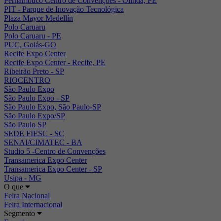
Pernambuco Centro de Convenções - Olinda, PE
PIT - Parque de Inovação Tecnológica
Plaza Mayor Medellín
Polo Caruaru
Polo Caruaru - PE
PUC, Goiás-GO
Recife Expo Center
Recife Expo Center - Recife, PE
Ribeirão Preto - SP
RIOCENTRO
São Paulo Expo
São Paulo Expo - SP
São Paulo Expo, São Paulo-SP
São Paulo Expo/SP
São Paulo SP
SEDE FIESC - SC
SENAI/CIMATEC - BA
Studio 5 -Centro de Convenções
Transamerica Expo Center
Transamerica Expo Center - SP
Usipa - MG
O que
Feira Nacional
Feira Internacional
Segmento