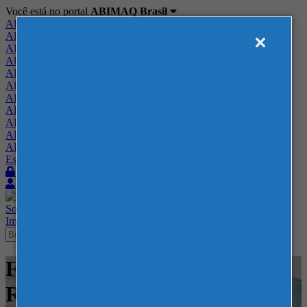
Você está no portal
ABIMAQ Brasil
ABIMAQ Brasil
ABIMAQ Minas Gerais
ABIMAQ Norte-Nordeste
ABIMAQ Paraná
ABIMAQ Piracicaba
ABIMAQ Ribeirão Preto
ABIMAQ Rio de Janeiro
ABIMAQ Rio Grande do Sul
ABIMAQ Santa Catarina
ABIMAQ São Paulo
ABIMAQ Vale do Paraíba
Escritório de Relações Governamentais
Login
Quero me associar
Sobre
Nossos Serviços
Agenda
Feiras
Cursos
Academia
Blog
Imprensa
Contato
Feiras - Parque de Eventos -
RS - Feira Nacional - Têxtil