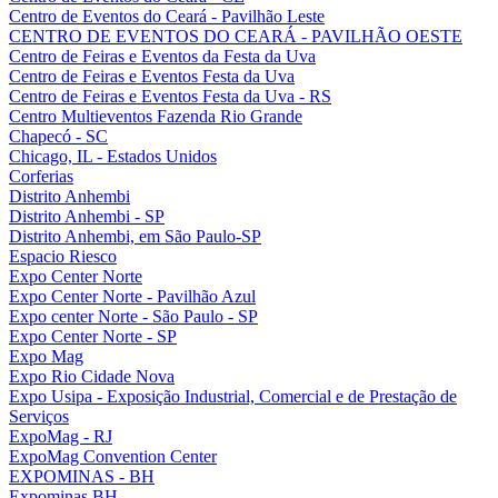
Centro de Eventos do Ceará - Pavilhão Leste
CENTRO DE EVENTOS DO CEARÁ - PAVILHÃO OESTE
Centro de Feiras e Eventos da Festa da Uva
Centro de Feiras e Eventos Festa da Uva
Centro de Feiras e Eventos Festa da Uva - RS
Centro Multieventos Fazenda Rio Grande
Chapecó - SC
Chicago, IL - Estados Unidos
Corferias
Distrito Anhembi
Distrito Anhembi - SP
Distrito Anhembi, em São Paulo-SP
Espacio Riesco
Expo Center Norte
Expo Center Norte - Pavilhão Azul
Expo center Norte - São Paulo - SP
Expo Center Norte - SP
Expo Mag
Expo Rio Cidade Nova
Expo Usipa - Exposição Industrial, Comercial e de Prestação de
Serviços
ExpoMag - RJ
ExpoMag Convention Center
EXPOMINAS - BH
Expominas BH