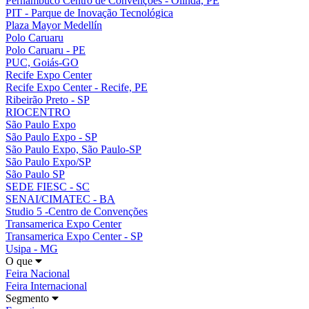
Pernambuco Centro de Convenções - Olinda, PE
PIT - Parque de Inovação Tecnológica
Plaza Mayor Medellín
Polo Caruaru
Polo Caruaru - PE
PUC, Goiás-GO
Recife Expo Center
Recife Expo Center - Recife, PE
Ribeirão Preto - SP
RIOCENTRO
São Paulo Expo
São Paulo Expo - SP
São Paulo Expo, São Paulo-SP
São Paulo Expo/SP
São Paulo SP
SEDE FIESC - SC
SENAI/CIMATEC - BA
Studio 5 -Centro de Convenções
Transamerica Expo Center
Transamerica Expo Center - SP
Usipa - MG
O que
Feira Nacional
Feira Internacional
Segmento