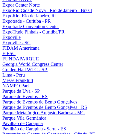
Expor Center Norte
ExpoRio Cidade Nova - Rio de Janeiro - Brasil
ExpoRio, Rio de Janeiro, RJ
Expotrade - Curitiba - PR
Expotrade Convention Center
ExpoTrade Pinhais - Curitiba/PR
Expoville
Expoville - SC
FIDAM Americana
FIESC
FUNDAPARQUE
Georgia World Congress Center
Golden Hall WTC - SP.
Lima - Peru
Messe Frankfurt
NAMPO Park
Parque da Uva - SP
Parque de Eventos - RS
Parque de Eventos de Bento Gonçalves
Parque de Eventos de Bento Gonçalves - RS
Parque Metalúrgico Augusto Barbosa - MG
Parque Vila Germânica
Pavilhão de Carapina
Pavilhão de Carapina - Serra - ES