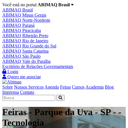
Você está no portal
ABIMAQ Brasil
ABIMAQ Brasil
ABIMAQ Minas Gerais
ABIMAQ Norte-Nordeste
ABIMAQ Paraná
ABIMAQ Piracicaba
ABIMAQ Ribeirão Preto
ABIMAQ Rio de Janeiro
ABIMAQ Rio Grande do Sul
ABIMAQ Santa Catarina
ABIMAQ São Paulo
ABIMAQ Vale do Paraíba
Escritório de Relações Governamentais
Login
Quero me associar
Sobre
Nossos Serviços
Agenda
Feiras
Cursos
Academia
Blog
Imprensa
Contato
Feiras - Parque da Uva - SP - -
Tecnologia