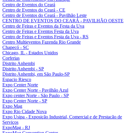
Centro de Eventos do Ceará
Centro de Eventos do Ceará - CE
Centro de Eventos do Ceará - Pavilhão Leste
CENTRO DE EVENTOS DO CEARÁ - PAVILHÃO OESTE
Centro de Feiras e Eventos da Festa da Uva
Centro de Feiras e Eventos Festa da Uva
Centro de Feiras e Eventos Festa da Uva - RS
Centro Multieventos Fazenda Rio Grande
Chapecó - SC
Chicago, IL - Estados Unidos
Corferias
Distrito Anhembi
Distrito Anhembi - SP
Distrito Anhembi, em São Paulo-SP
Espacio Riesco
Expo Center Norte
Expo Center Norte - Pavilhão Azul
Expo center Norte - São Paulo - SP
Expo Center Norte - SP
Expo Mag
Expo Rio Cidade Nova
Expo Usipa - Exposição Industrial, Comercial e de Prestação de
Serviços
ExpoMag - RJ
ExpoMag Convention Center