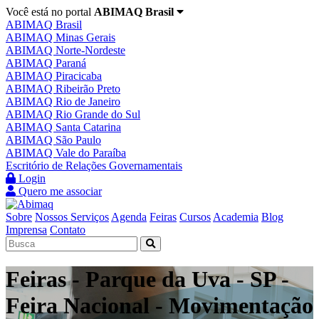
Você está no portal
ABIMAQ Brasil
ABIMAQ Brasil
ABIMAQ Minas Gerais
ABIMAQ Norte-Nordeste
ABIMAQ Paraná
ABIMAQ Piracicaba
ABIMAQ Ribeirão Preto
ABIMAQ Rio de Janeiro
ABIMAQ Rio Grande do Sul
ABIMAQ Santa Catarina
ABIMAQ São Paulo
ABIMAQ Vale do Paraíba
Escritório de Relações Governamentais
Login
Quero me associar
Sobre
Nossos Serviços
Agenda
Feiras
Cursos
Academia
Blog
Imprensa
Contato
Feiras - Parque da Uva - SP -
Feira Nacional - Movimentação