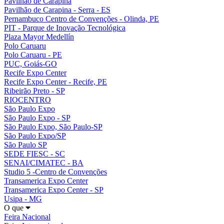
Pavilhão de Carapina
Pavilhão de Carapina - Serra - ES
Pernambuco Centro de Convenções - Olinda, PE
PIT - Parque de Inovação Tecnológica
Plaza Mayor Medellín
Polo Caruaru
Polo Caruaru - PE
PUC, Goiás-GO
Recife Expo Center
Recife Expo Center - Recife, PE
Ribeirão Preto - SP
RIOCENTRO
São Paulo Expo
São Paulo Expo - SP
São Paulo Expo, São Paulo-SP
São Paulo Expo/SP
São Paulo SP
SEDE FIESC - SC
SENAI/CIMATEC - BA
Studio 5 -Centro de Convenções
Transamerica Expo Center
Transamerica Expo Center - SP
Usipa - MG
O que
Feira Nacional