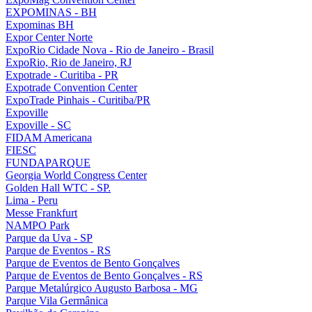
EXPOMINAS - BH
Expominas BH
Expor Center Norte
ExpoRio Cidade Nova - Rio de Janeiro - Brasil
ExpoRio, Rio de Janeiro, RJ
Expotrade - Curitiba - PR
Expotrade Convention Center
ExpoTrade Pinhais - Curitiba/PR
Expoville
Expoville - SC
FIDAM Americana
FIESC
FUNDAPARQUE
Georgia World Congress Center
Golden Hall WTC - SP.
Lima - Peru
Messe Frankfurt
NAMPO Park
Parque da Uva - SP
Parque de Eventos - RS
Parque de Eventos de Bento Gonçalves
Parque de Eventos de Bento Gonçalves - RS
Parque Metalúrgico Augusto Barbosa - MG
Parque Vila Germânica