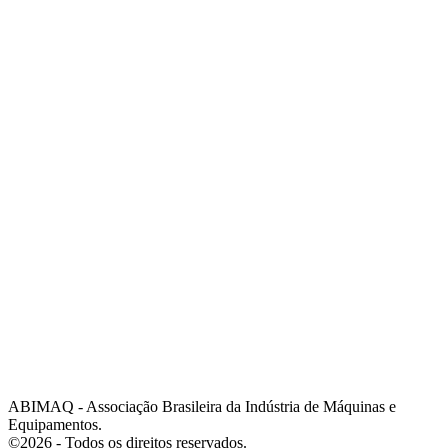
Telefone:
(19) 3432-2517
Celular:
(19) 97128-4664
E-mail:
srpi@abimaq.org.br
Ribeirão Preto - São Paulo
Endereço:
Av. Pres. Vargas, 2001 | Sala 153
Telefone:
(16) 3941-4113
Celular:
(16) 9 9734-2810
São José dos Campos - São Paulo
Endereço:
Estrada Dr. Altino Bondesan, 500 | Sala 112
Telefone:
(12) 3939-5733
Celular:
(12) 99614-6010
E-mail:
srvp@abimaq.org.br
São Paulo - São Paulo
Endereço:
Avenida Jabaquara, 2925
Telefone:
(11) 5582-6311
ABIMAQ - Associação Brasileira da Indústria de Máquinas e
Equipamentos.
©2026 - Todos os direitos reservados.