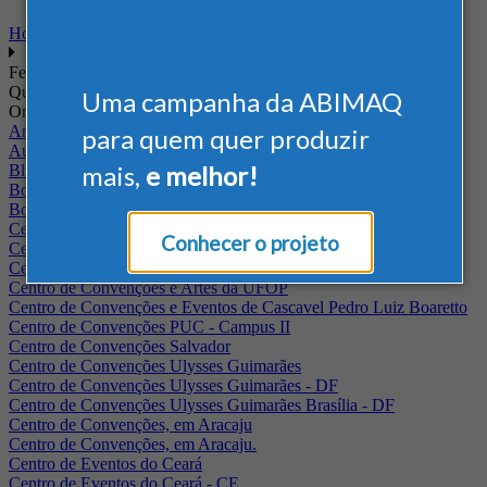
Home
Feiras
Quando
Uma campanha da ABIMAQ
Onde
Arena Jaguariuna
para quem quer produzir
Auditório Albano Franco - FIEPA
mais,
e melhor!
Blumenau - SC
BolognaFiere
Boulevard Olimpico - RJ
Centro Internacional de Convenções do Brasil, em Brasília
Conhecer o projeto
Centro de Convenções - SE
Centro de Convenções de Pernambuco - PE
Centro de Convenções e Artes da UFOP
Centro de Convenções e Eventos de Cascavel Pedro Luiz Boaretto
Centro de Convenções PUC - Campus II
Centro de Convenções Salvador
Centro de Convenções Ulysses Guimarães
Centro de Convenções Ulysses Guimarães - DF
Centro de Convenções Ulysses Guimarães Brasília - DF
Centro de Convenções, em Aracaju
Centro de Convenções, em Aracaju.
Centro de Eventos do Ceará
Centro de Eventos do Ceará - CE