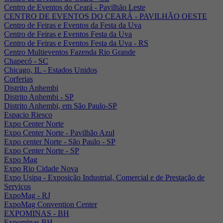
Centro de Eventos do Ceará - Pavilhão Leste
CENTRO DE EVENTOS DO CEARÁ - PAVILHÃO OESTE
Centro de Feiras e Eventos da Festa da Uva
Centro de Feiras e Eventos Festa da Uva
Centro de Feiras e Eventos Festa da Uva - RS
Centro Multieventos Fazenda Rio Grande
Chapecó - SC
Chicago, IL - Estados Unidos
Corferias
Distrito Anhembi
Distrito Anhembi - SP
Distrito Anhembi, em São Paulo-SP
Espacio Riesco
Expo Center Norte
Expo Center Norte - Pavilhão Azul
Expo center Norte - São Paulo - SP
Expo Center Norte - SP
Expo Mag
Expo Rio Cidade Nova
Expo Usipa - Exposição Industrial, Comercial e de Prestação de
Serviços
ExpoMag - RJ
ExpoMag Convention Center
EXPOMINAS - BH
Expominas BH