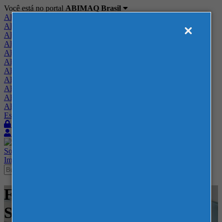
Você está no portal
ABIMAQ Brasil
ABIMAQ Brasil
ABIMAQ Minas Gerais
ABIMAQ Norte-Nordeste
ABIMAQ Paraná
ABIMAQ Piracicaba
ABIMAQ Ribeirão Preto
ABIMAQ Rio de Janeiro
ABIMAQ Rio Grande do Sul
ABIMAQ Santa Catarina
ABIMAQ São Paulo
ABIMAQ Vale do Paraíba
Escritório de Relações Governamentais
Login
Quero me associar
Sobre
Nossos Serviços
Agenda
Feiras
Cursos
Academia
Blog
Imprensa
Contato
Feiras - NAMPO Park - -
Saneamento