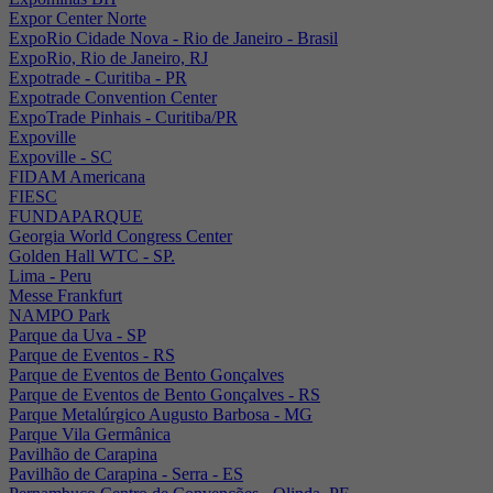
Expor Center Norte
ExpoRio Cidade Nova - Rio de Janeiro - Brasil
ExpoRio, Rio de Janeiro, RJ
Expotrade - Curitiba - PR
Expotrade Convention Center
ExpoTrade Pinhais - Curitiba/PR
Expoville
Expoville - SC
FIDAM Americana
FIESC
FUNDAPARQUE
Georgia World Congress Center
Golden Hall WTC - SP.
Lima - Peru
Messe Frankfurt
NAMPO Park
Parque da Uva - SP
Parque de Eventos - RS
Parque de Eventos de Bento Gonçalves
Parque de Eventos de Bento Gonçalves - RS
Parque Metalúrgico Augusto Barbosa - MG
Parque Vila Germânica
Pavilhão de Carapina
Pavilhão de Carapina - Serra - ES