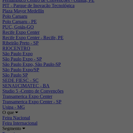
Pernambuco Centro de Convenções - Olinda, PE
PIT - Parque de Inovação Tecnológica
Plaza Mayor Medellín
Polo Caruaru
Polo Caruaru - PE
PUC, Goiás-GO
Recife Expo Center
Recife Expo Center - Recife, PE
Ribeirão Preto - SP
RIOCENTRO
São Paulo Expo
São Paulo Expo - SP
São Paulo Expo, São Paulo-SP
São Paulo Expo/SP
São Paulo SP
SEDE FIESC - SC
SENAI/CIMATEC - BA
Studio 5 -Centro de Convenções
Transamerica Expo Center
Transamerica Expo Center - SP
Usipa - MG
O que
Feira Nacional
Feira Internacional
Segmento