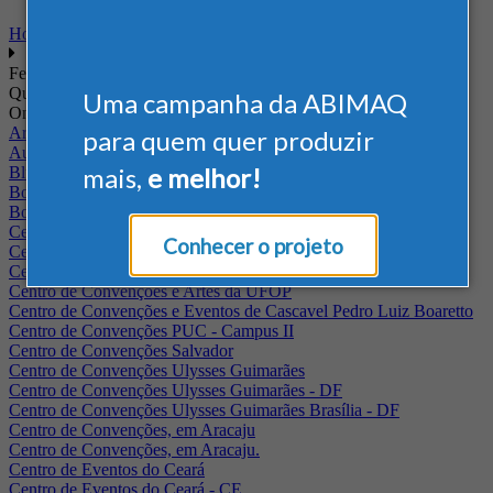
Home
Feiras
Quando
Uma campanha da ABIMAQ
Onde
Arena Jaguariuna
para quem quer produzir
Auditório Albano Franco - FIEPA
mais,
e melhor!
Blumenau - SC
BolognaFiere
Boulevard Olimpico - RJ
Centro Internacional de Convenções do Brasil, em Brasília
Conhecer o projeto
Centro de Convenções - SE
Centro de Convenções de Pernambuco - PE
Centro de Convenções e Artes da UFOP
Centro de Convenções e Eventos de Cascavel Pedro Luiz Boaretto
Centro de Convenções PUC - Campus II
Centro de Convenções Salvador
Centro de Convenções Ulysses Guimarães
Centro de Convenções Ulysses Guimarães - DF
Centro de Convenções Ulysses Guimarães Brasília - DF
Centro de Convenções, em Aracaju
Centro de Convenções, em Aracaju.
Centro de Eventos do Ceará
Centro de Eventos do Ceará - CE