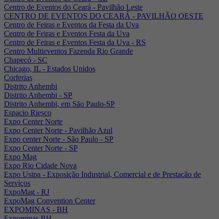
Centro de Eventos do Ceará - Pavilhão Leste
CENTRO DE EVENTOS DO CEARÁ - PAVILHÃO OESTE
Centro de Feiras e Eventos da Festa da Uva
Centro de Feiras e Eventos Festa da Uva
Centro de Feiras e Eventos Festa da Uva - RS
Centro Multieventos Fazenda Rio Grande
Chapecó - SC
Chicago, IL - Estados Unidos
Corferias
Distrito Anhembi
Distrito Anhembi - SP
Distrito Anhembi, em São Paulo-SP
Espacio Riesco
Expo Center Norte
Expo Center Norte - Pavilhão Azul
Expo center Norte - São Paulo - SP
Expo Center Norte - SP
Expo Mag
Expo Rio Cidade Nova
Expo Usipa - Exposição Industrial, Comercial e de Prestação de
Serviços
ExpoMag - RJ
ExpoMag Convention Center
EXPOMINAS - BH
Expominas BH