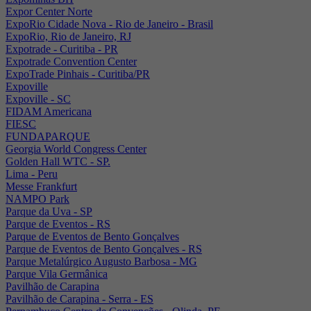
Expor Center Norte
ExpoRio Cidade Nova - Rio de Janeiro - Brasil
ExpoRio, Rio de Janeiro, RJ
Expotrade - Curitiba - PR
Expotrade Convention Center
ExpoTrade Pinhais - Curitiba/PR
Expoville
Expoville - SC
FIDAM Americana
FIESC
FUNDAPARQUE
Georgia World Congress Center
Golden Hall WTC - SP.
Lima - Peru
Messe Frankfurt
NAMPO Park
Parque da Uva - SP
Parque de Eventos - RS
Parque de Eventos de Bento Gonçalves
Parque de Eventos de Bento Gonçalves - RS
Parque Metalúrgico Augusto Barbosa - MG
Parque Vila Germânica
Pavilhão de Carapina
Pavilhão de Carapina - Serra - ES