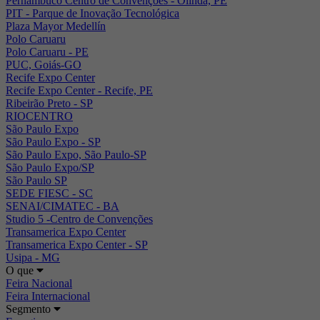
Pernambuco Centro de Convenções - Olinda, PE
PIT - Parque de Inovação Tecnológica
Plaza Mayor Medellín
Polo Caruaru
Polo Caruaru - PE
PUC, Goiás-GO
Recife Expo Center
Recife Expo Center - Recife, PE
Ribeirão Preto - SP
RIOCENTRO
São Paulo Expo
São Paulo Expo - SP
São Paulo Expo, São Paulo-SP
São Paulo Expo/SP
São Paulo SP
SEDE FIESC - SC
SENAI/CIMATEC - BA
Studio 5 -Centro de Convenções
Transamerica Expo Center
Transamerica Expo Center - SP
Usipa - MG
O que
Feira Nacional
Feira Internacional
Segmento