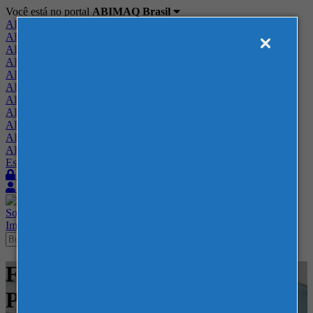
Você está no portal
ABIMAQ Brasil
ABIMAQ Brasil
ABIMAQ Minas Gerais
ABIMAQ Norte-Nordeste
ABIMAQ Paraná
ABIMAQ Piracicaba
ABIMAQ Ribeirão Preto
ABIMAQ Rio de Janeiro
ABIMAQ Rio Grande do Sul
ABIMAQ Santa Catarina
ABIMAQ São Paulo
ABIMAQ Vale do Paraíba
Escritório de Relações Governamentais
Login
Quero me associar
Sobre
Nossos Serviços
Agenda
Feiras
Cursos
Academia
Blog
Imprensa
Contato
Feiras - NAMPO Park - -
Plástico