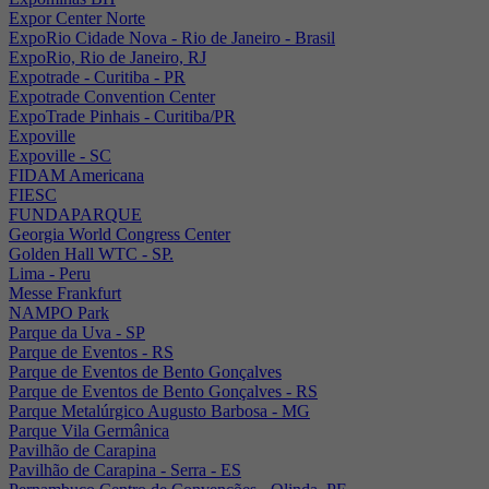
Expor Center Norte
ExpoRio Cidade Nova - Rio de Janeiro - Brasil
ExpoRio, Rio de Janeiro, RJ
Expotrade - Curitiba - PR
Expotrade Convention Center
ExpoTrade Pinhais - Curitiba/PR
Expoville
Expoville - SC
FIDAM Americana
FIESC
FUNDAPARQUE
Georgia World Congress Center
Golden Hall WTC - SP.
Lima - Peru
Messe Frankfurt
NAMPO Park
Parque da Uva - SP
Parque de Eventos - RS
Parque de Eventos de Bento Gonçalves
Parque de Eventos de Bento Gonçalves - RS
Parque Metalúrgico Augusto Barbosa - MG
Parque Vila Germânica
Pavilhão de Carapina
Pavilhão de Carapina - Serra - ES