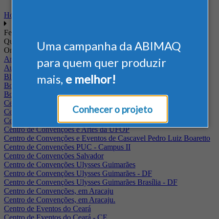
Home
Feiras
Quando
Uma campanha da ABIMAQ
Onde
Arena Jaguariuna
para quem quer produzir
Auditório Albano Franco - FIEPA
mais,
e melhor!
Blumenau - SC
BolognaFiere
Boulevard Olimpico - RJ
Centro Internacional de Convenções do Brasil, em Brasília
Conhecer o projeto
Centro de Convenções - SE
Centro de Convenções de Pernambuco - PE
Centro de Convenções e Artes da UFOP
Centro de Convenções e Eventos de Cascavel Pedro Luiz Boaretto
Centro de Convenções PUC - Campus II
Centro de Convenções Salvador
Centro de Convenções Ulysses Guimarães
Centro de Convenções Ulysses Guimarães - DF
Centro de Convenções Ulysses Guimarães Brasília - DF
Centro de Convenções, em Aracaju
Centro de Convenções, em Aracaju.
Centro de Eventos do Ceará
Centro de Eventos do Ceará - CE