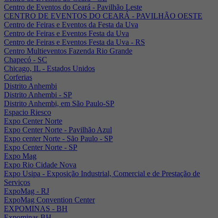
Centro de Eventos do Ceará - Pavilhão Leste
CENTRO DE EVENTOS DO CEARÁ - PAVILHÃO OESTE
Centro de Feiras e Eventos da Festa da Uva
Centro de Feiras e Eventos Festa da Uva
Centro de Feiras e Eventos Festa da Uva - RS
Centro Multieventos Fazenda Rio Grande
Chapecó - SC
Chicago, IL - Estados Unidos
Corferias
Distrito Anhembi
Distrito Anhembi - SP
Distrito Anhembi, em São Paulo-SP
Espacio Riesco
Expo Center Norte
Expo Center Norte - Pavilhão Azul
Expo center Norte - São Paulo - SP
Expo Center Norte - SP
Expo Mag
Expo Rio Cidade Nova
Expo Usipa - Exposição Industrial, Comercial e de Prestação de
Serviços
ExpoMag - RJ
ExpoMag Convention Center
EXPOMINAS - BH
Expominas BH