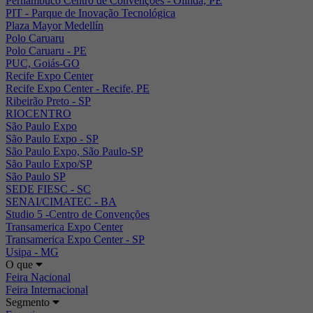
Pernambuco Centro de Convenções - Olinda, PE
PIT - Parque de Inovação Tecnológica
Plaza Mayor Medellín
Polo Caruaru
Polo Caruaru - PE
PUC, Goiás-GO
Recife Expo Center
Recife Expo Center - Recife, PE
Ribeirão Preto - SP
RIOCENTRO
São Paulo Expo
São Paulo Expo - SP
São Paulo Expo, São Paulo-SP
São Paulo Expo/SP
São Paulo SP
SEDE FIESC - SC
SENAI/CIMATEC - BA
Studio 5 -Centro de Convenções
Transamerica Expo Center
Transamerica Expo Center - SP
Usipa - MG
O que
Feira Nacional
Feira Internacional
Segmento