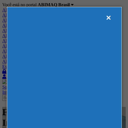
Você está no portal
ABIMAQ Brasil
ABIMAQ Brasil
ABIMAQ Minas Gerais
ABIMAQ Norte-Nordeste
ABIMAQ Paraná
ABIMAQ Piracicaba
ABIMAQ Ribeirão Preto
ABIMAQ Rio de Janeiro
ABIMAQ Rio Grande do Sul
ABIMAQ Santa Catarina
ABIMAQ São Paulo
ABIMAQ Vale do Paraíba
Escritório de Relações Governamentais
Login
Quero me associar
Sobre
Nossos Serviços
Agenda
Feiras
Cursos
Academia
Blog
Imprensa
Contato
Feiras - NAMPO Park - Feira
Internacional - Alimentício