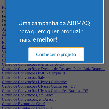
Home
Feiras
Quando
Uma campanha da ABIMAQ
Onde
Arena Jaguariuna
para quem quer produzir
Auditório Albano Franco - FIEPA
mais,
e melhor!
Blumenau - SC
BolognaFiere
Boulevard Olimpico - RJ
Centro Internacional de Convenções do Brasil, em Brasília
Conhecer o projeto
Centro de Convenções - SE
Centro de Convenções de Pernambuco - PE
Centro de Convenções e Artes da UFOP
Centro de Convenções e Eventos de Cascavel Pedro Luiz Boaretto
Centro de Convenções PUC - Campus II
Centro de Convenções Salvador
Centro de Convenções Ulysses Guimarães
Centro de Convenções Ulysses Guimarães - DF
Centro de Convenções Ulysses Guimarães Brasília - DF
Centro de Convenções, em Aracaju
Centro de Convenções, em Aracaju.
Centro de Eventos do Ceará
Centro de Eventos do Ceará - CE