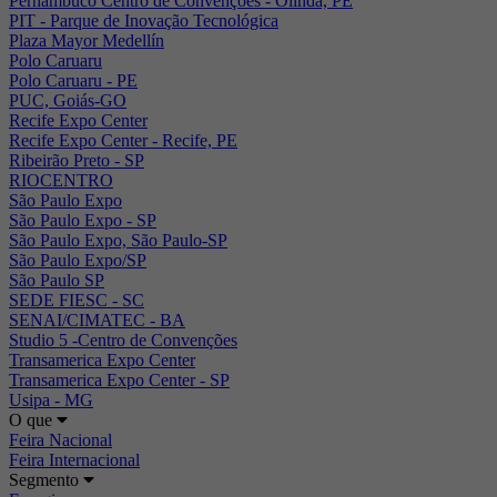
Pernambuco Centro de Convenções - Olinda, PE
PIT - Parque de Inovação Tecnológica
Plaza Mayor Medellín
Polo Caruaru
Polo Caruaru - PE
PUC, Goiás-GO
Recife Expo Center
Recife Expo Center - Recife, PE
Ribeirão Preto - SP
RIOCENTRO
São Paulo Expo
São Paulo Expo - SP
São Paulo Expo, São Paulo-SP
São Paulo Expo/SP
São Paulo SP
SEDE FIESC - SC
SENAI/CIMATEC - BA
Studio 5 -Centro de Convenções
Transamerica Expo Center
Transamerica Expo Center - SP
Usipa - MG
O que
Feira Nacional
Feira Internacional
Segmento