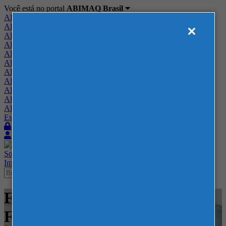
Você está no portal
ABIMAQ Brasil
ABIMAQ Brasil
ABIMAQ Minas Gerais
ABIMAQ Norte-Nordeste
ABIMAQ Paraná
ABIMAQ Piracicaba
ABIMAQ Ribeirão Preto
ABIMAQ Rio de Janeiro
ABIMAQ Rio Grande do Sul
ABIMAQ Santa Catarina
ABIMAQ São Paulo
ABIMAQ Vale do Paraíba
Escritório de Relações Governamentais
Login
Quero me associar
Sobre
Nossos Serviços
Agenda
Feiras
Cursos
Academia
Blog
Imprensa
Contato
Feiras - Messe Frankfurt -
Feira Nacional - Ginástica