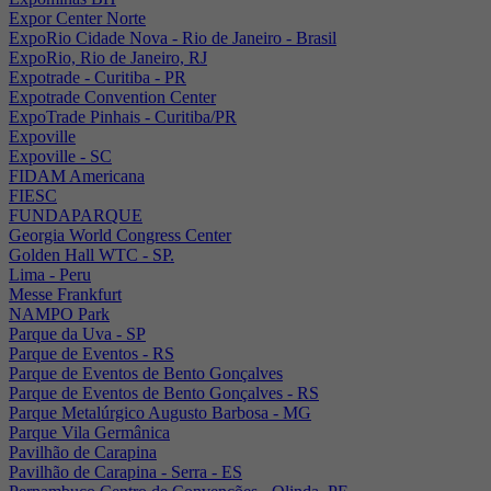
Expor Center Norte
ExpoRio Cidade Nova - Rio de Janeiro - Brasil
ExpoRio, Rio de Janeiro, RJ
Expotrade - Curitiba - PR
Expotrade Convention Center
ExpoTrade Pinhais - Curitiba/PR
Expoville
Expoville - SC
FIDAM Americana
FIESC
FUNDAPARQUE
Georgia World Congress Center
Golden Hall WTC - SP.
Lima - Peru
Messe Frankfurt
NAMPO Park
Parque da Uva - SP
Parque de Eventos - RS
Parque de Eventos de Bento Gonçalves
Parque de Eventos de Bento Gonçalves - RS
Parque Metalúrgico Augusto Barbosa - MG
Parque Vila Germânica
Pavilhão de Carapina
Pavilhão de Carapina - Serra - ES