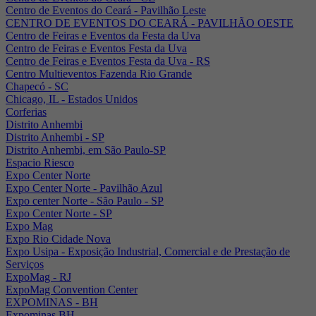
Centro de Eventos do Ceará - Pavilhão Leste
CENTRO DE EVENTOS DO CEARÁ - PAVILHÃO OESTE
Centro de Feiras e Eventos da Festa da Uva
Centro de Feiras e Eventos Festa da Uva
Centro de Feiras e Eventos Festa da Uva - RS
Centro Multieventos Fazenda Rio Grande
Chapecó - SC
Chicago, IL - Estados Unidos
Corferias
Distrito Anhembi
Distrito Anhembi - SP
Distrito Anhembi, em São Paulo-SP
Espacio Riesco
Expo Center Norte
Expo Center Norte - Pavilhão Azul
Expo center Norte - São Paulo - SP
Expo Center Norte - SP
Expo Mag
Expo Rio Cidade Nova
Expo Usipa - Exposição Industrial, Comercial e de Prestação de
Serviços
ExpoMag - RJ
ExpoMag Convention Center
EXPOMINAS - BH
Expominas BH