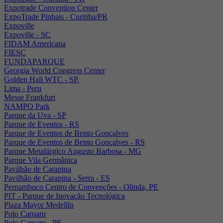
Expotrade Convention Center
ExpoTrade Pinhais - Curitiba/PR
Expoville
Expoville - SC
FIDAM Americana
FIESC
FUNDAPARQUE
Georgia World Congress Center
Golden Hall WTC - SP.
Lima - Peru
Messe Frankfurt
NAMPO Park
Parque da Uva - SP
Parque de Eventos - RS
Parque de Eventos de Bento Gonçalves
Parque de Eventos de Bento Gonçalves - RS
Parque Metalúrgico Augusto Barbosa - MG
Parque Vila Germânica
Pavilhão de Carapina
Pavilhão de Carapina - Serra - ES
Pernambuco Centro de Convenções - Olinda, PE
PIT - Parque de Inovação Tecnológica
Plaza Mayor Medellín
Polo Caruaru
Polo Caruaru - PE