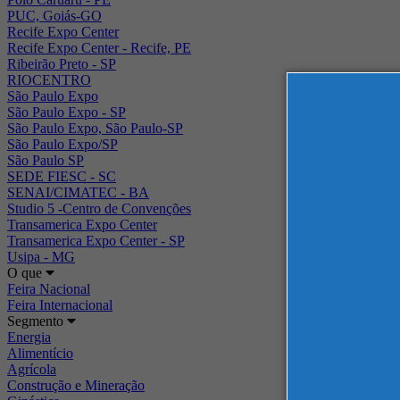
PUC, Goiás-GO
Recife Expo Center
Recife Expo Center - Recife, PE
Ribeirão Preto - SP
RIOCENTRO
São Paulo Expo
São Paulo Expo - SP
São Paulo Expo, São Paulo-SP
São Paulo Expo/SP
São Paulo SP
SEDE FIESC - SC
SENAI/CIMATEC - BA
Studio 5 -Centro de Convenções
Transamerica Expo Center
Transamerica Expo Center - SP
Usipa - MG
O que
Feira Nacional
Feira Internacional
Segmento
Energia
Alimentício
Agrícola
Construção e Mineração