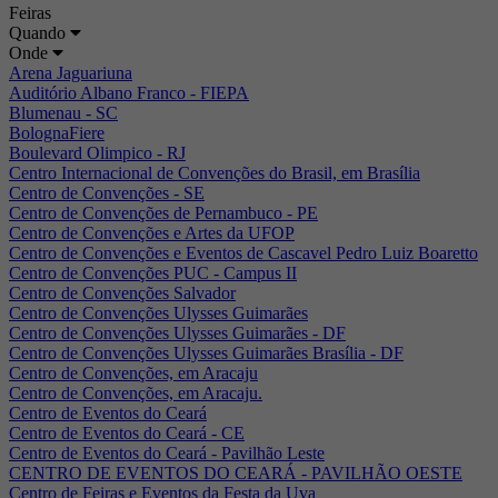
Feiras
Quando
Onde
Arena Jaguariuna
Auditório Albano Franco - FIEPA
Blumenau - SC
BolognaFiere
Boulevard Olimpico - RJ
Centro Internacional de Convenções do Brasil, em Brasília
Centro de Convenções - SE
Centro de Convenções de Pernambuco - PE
Centro de Convenções e Artes da UFOP
Centro de Convenções e Eventos de Cascavel Pedro Luiz Boaretto
Centro de Convenções PUC - Campus II
Centro de Convenções Salvador
Centro de Convenções Ulysses Guimarães
Centro de Convenções Ulysses Guimarães - DF
Centro de Convenções Ulysses Guimarães Brasília - DF
Centro de Convenções, em Aracaju
Centro de Convenções, em Aracaju.
Centro de Eventos do Ceará
Centro de Eventos do Ceará - CE
Centro de Eventos do Ceará - Pavilhão Leste
CENTRO DE EVENTOS DO CEARÁ - PAVILHÃO OESTE
Centro de Feiras e Eventos da Festa da Uva