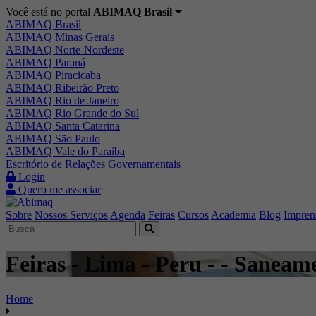
Você está no portal
ABIMAQ Brasil
ABIMAQ Brasil
ABIMAQ Minas Gerais
ABIMAQ Norte-Nordeste
ABIMAQ Paraná
ABIMAQ Piracicaba
ABIMAQ Ribeirão Preto
ABIMAQ Rio de Janeiro
ABIMAQ Rio Grande do Sul
ABIMAQ Santa Catarina
ABIMAQ São Paulo
ABIMAQ Vale do Paraíba
Escritório de Relações Governamentais
Login
Quero me associar
Sobre
Nossos Serviços
Agenda
Feiras
Cursos
Academia
Blog
Impren
Feiras - Lima - Peru - - Saneam
Home