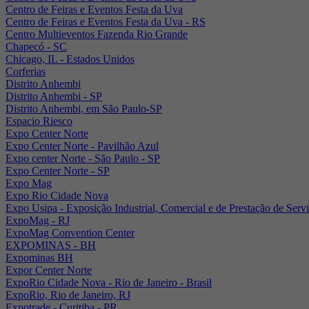
Centro de Feiras e Eventos Festa da Uva
Centro de Feiras e Eventos Festa da Uva - RS
Centro Multieventos Fazenda Rio Grande
Chapecó - SC
Chicago, IL - Estados Unidos
Corferias
Distrito Anhembi
Distrito Anhembi - SP
Distrito Anhembi, em São Paulo-SP
Espacio Riesco
Expo Center Norte
Expo Center Norte - Pavilhão Azul
Expo center Norte - São Paulo - SP
Expo Center Norte - SP
Expo Mag
Expo Rio Cidade Nova
Expo Usipa - Exposição Industrial, Comercial e de Prestação de Serv
ExpoMag - RJ
ExpoMag Convention Center
EXPOMINAS - BH
Expominas BH
Expor Center Norte
ExpoRio Cidade Nova - Rio de Janeiro - Brasil
ExpoRio, Rio de Janeiro, RJ
Expotrade - Curitiba - PR