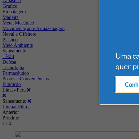
Ginástica
Gráfico
Embalagem
Madeira
Metal Mecânico
Movimentação e Armazenagem
Naval e Offshore
Plástico
Meio Ambiente
Saneamento
Uma c
Têxtil
Defesa
quer p
Tecnologia
Farmacêutico
Postos e Conveniências
Conhe
Fundição
Lima - Peru
Saneamento
Limpar Filtros
Anterior
Próximo
1 / 0