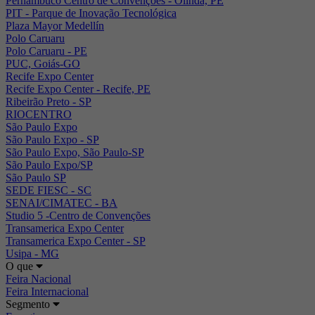
Pernambuco Centro de Convenções - Olinda, PE
PIT - Parque de Inovação Tecnológica
Plaza Mayor Medellín
Polo Caruaru
Polo Caruaru - PE
PUC, Goiás-GO
Recife Expo Center
Recife Expo Center - Recife, PE
Ribeirão Preto - SP
RIOCENTRO
São Paulo Expo
São Paulo Expo - SP
São Paulo Expo, São Paulo-SP
São Paulo Expo/SP
São Paulo SP
SEDE FIESC - SC
SENAI/CIMATEC - BA
Studio 5 -Centro de Convenções
Transamerica Expo Center
Transamerica Expo Center - SP
Usipa - MG
O que
Feira Nacional
Feira Internacional
Segmento