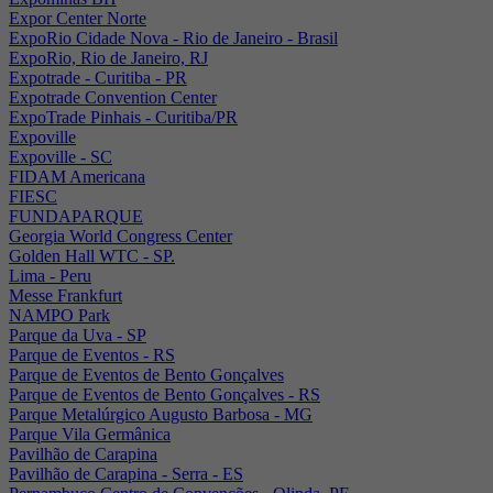
Expor Center Norte
ExpoRio Cidade Nova - Rio de Janeiro - Brasil
ExpoRio, Rio de Janeiro, RJ
Expotrade - Curitiba - PR
Expotrade Convention Center
ExpoTrade Pinhais - Curitiba/PR
Expoville
Expoville - SC
FIDAM Americana
FIESC
FUNDAPARQUE
Georgia World Congress Center
Golden Hall WTC - SP.
Lima - Peru
Messe Frankfurt
NAMPO Park
Parque da Uva - SP
Parque de Eventos - RS
Parque de Eventos de Bento Gonçalves
Parque de Eventos de Bento Gonçalves - RS
Parque Metalúrgico Augusto Barbosa - MG
Parque Vila Germânica
Pavilhão de Carapina
Pavilhão de Carapina - Serra - ES