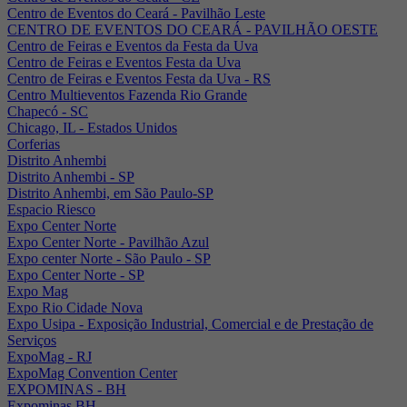
Centro de Eventos do Ceará - Pavilhão Leste
CENTRO DE EVENTOS DO CEARÁ - PAVILHÃO OESTE
Centro de Feiras e Eventos da Festa da Uva
Centro de Feiras e Eventos Festa da Uva
Centro de Feiras e Eventos Festa da Uva - RS
Centro Multieventos Fazenda Rio Grande
Chapecó - SC
Chicago, IL - Estados Unidos
Corferias
Distrito Anhembi
Distrito Anhembi - SP
Distrito Anhembi, em São Paulo-SP
Espacio Riesco
Expo Center Norte
Expo Center Norte - Pavilhão Azul
Expo center Norte - São Paulo - SP
Expo Center Norte - SP
Expo Mag
Expo Rio Cidade Nova
Expo Usipa - Exposição Industrial, Comercial e de Prestação de
Serviços
ExpoMag - RJ
ExpoMag Convention Center
EXPOMINAS - BH
Expominas BH