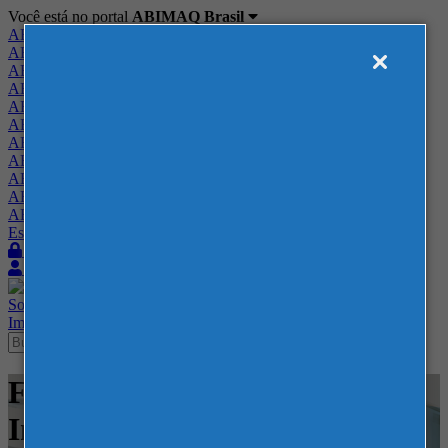
Você está no portal
ABIMAQ Brasil
ABIMAQ Brasil
ABIMAQ Minas Gerais
ABIMAQ Norte-Nordeste
ABIMAQ Paraná
ABIMAQ Piracicaba
ABIMAQ Ribeirão Preto
ABIMAQ Rio de Janeiro
ABIMAQ Rio Grande do Sul
ABIMAQ Santa Catarina
ABIMAQ São Paulo
ABIMAQ Vale do Paraíba
Escritório de Relações Governamentais
Login
Quero me associar
Sobre
Nossos Serviços
Agenda
Feiras
Cursos
Academia
Blog
Imprensa
Contato
Feiras - Lima - Peru - Feira
Internacional - Agrícola