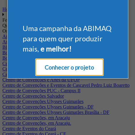
Home
Feiras
Quando
Uma campanha da ABIMAQ
Onde
Arena Jaguariuna
para quem quer produzir
Auditório Albano Franco - FIEPA
mais,
e melhor!
Blumenau - SC
BolognaFiere
Boulevard Olimpico - RJ
Centro Internacional de Convenções do Brasil, em Brasília
Conhecer o projeto
Centro de Convenções - SE
Centro de Convenções de Pernambuco - PE
Centro de Convenções e Artes da UFOP
Centro de Convenções e Eventos de Cascavel Pedro Luiz Boaretto
Centro de Convenções PUC - Campus II
Centro de Convenções Salvador
Centro de Convenções Ulysses Guimarães
Centro de Convenções Ulysses Guimarães - DF
Centro de Convenções Ulysses Guimarães Brasília - DF
Centro de Convenções, em Aracaju
Centro de Convenções, em Aracaju.
Centro de Eventos do Ceará
Centro de Eventos do Ceará - CE