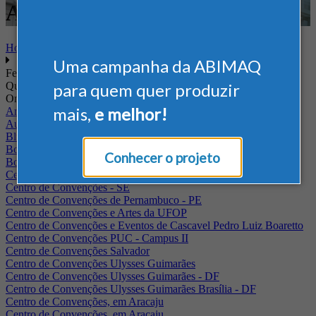
Armazenagem
Home
Uma campanha da ABIMAQ
Feiras
Quando
para quem quer produzir
Onde
mais,
e melhor!
Arena Jaguariuna
Auditório Albano Franco - FIEPA
Blumenau - SC
BolognaFiere
Conhecer o projeto
Boulevard Olimpico - RJ
Centro Internacional de Convenções do Brasil, em Brasília
Centro de Convenções - SE
Centro de Convenções de Pernambuco - PE
Centro de Convenções e Artes da UFOP
Centro de Convenções e Eventos de Cascavel Pedro Luiz Boaretto
Centro de Convenções PUC - Campus II
Centro de Convenções Salvador
Centro de Convenções Ulysses Guimarães
Centro de Convenções Ulysses Guimarães - DF
Centro de Convenções Ulysses Guimarães Brasília - DF
Centro de Convenções, em Aracaju
Centro de Convenções, em Aracaju.