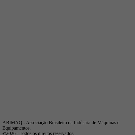
Telefone:
(19) 3432-2517
Celular:
(19) 97128-4664
E-mail:
srpi@abimaq.org.br
Ribeirão Preto - São Paulo
Endereço:
Av. Pres. Vargas, 2001 | Sala 153
Telefone:
(16) 3941-4113
Celular:
(16) 9 9734-2810
São José dos Campos - São Paulo
Endereço:
Estrada Dr. Altino Bondesan, 500 | Sala 112
Telefone:
(12) 3939-5733
Celular:
(12) 99614-6010
E-mail:
srvp@abimaq.org.br
São Paulo - São Paulo
Endereço:
Avenida Jabaquara, 2925
Telefone:
(11) 5582-6311
ABIMAQ - Associação Brasileira da Indústria de Máquinas e
Equipamentos.
©2026 - Todos os direitos reservados.