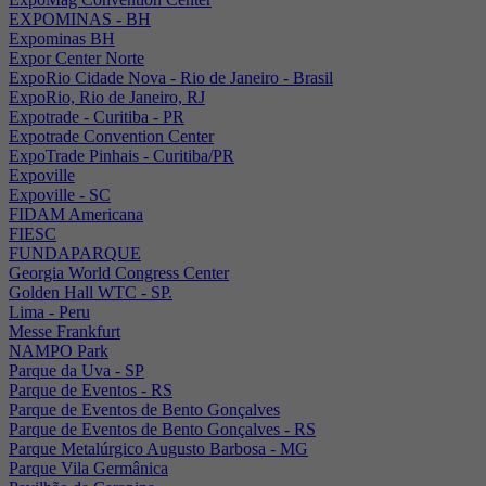
EXPOMINAS - BH
Expominas BH
Expor Center Norte
ExpoRio Cidade Nova - Rio de Janeiro - Brasil
ExpoRio, Rio de Janeiro, RJ
Expotrade - Curitiba - PR
Expotrade Convention Center
ExpoTrade Pinhais - Curitiba/PR
Expoville
Expoville - SC
FIDAM Americana
FIESC
FUNDAPARQUE
Georgia World Congress Center
Golden Hall WTC - SP.
Lima - Peru
Messe Frankfurt
NAMPO Park
Parque da Uva - SP
Parque de Eventos - RS
Parque de Eventos de Bento Gonçalves
Parque de Eventos de Bento Gonçalves - RS
Parque Metalúrgico Augusto Barbosa - MG
Parque Vila Germânica