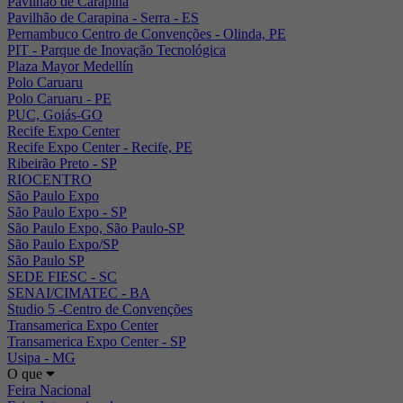
Pavilhão de Carapina
Pavilhão de Carapina - Serra - ES
Pernambuco Centro de Convenções - Olinda, PE
PIT - Parque de Inovação Tecnológica
Plaza Mayor Medellín
Polo Caruaru
Polo Caruaru - PE
PUC, Goiás-GO
Recife Expo Center
Recife Expo Center - Recife, PE
Ribeirão Preto - SP
RIOCENTRO
São Paulo Expo
São Paulo Expo - SP
São Paulo Expo, São Paulo-SP
São Paulo Expo/SP
São Paulo SP
SEDE FIESC - SC
SENAI/CIMATEC - BA
Studio 5 -Centro de Convenções
Transamerica Expo Center
Transamerica Expo Center - SP
Usipa - MG
O que
Feira Nacional