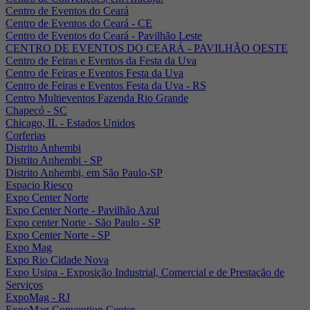
Centro de Eventos do Ceará
Centro de Eventos do Ceará - CE
Centro de Eventos do Ceará - Pavilhão Leste
CENTRO DE EVENTOS DO CEARÁ - PAVILHÃO OESTE
Centro de Feiras e Eventos da Festa da Uva
Centro de Feiras e Eventos Festa da Uva
Centro de Feiras e Eventos Festa da Uva - RS
Centro Multieventos Fazenda Rio Grande
Chapecó - SC
Chicago, IL - Estados Unidos
Corferias
Distrito Anhembi
Distrito Anhembi - SP
Distrito Anhembi, em São Paulo-SP
Espacio Riesco
Expo Center Norte
Expo Center Norte - Pavilhão Azul
Expo center Norte - São Paulo - SP
Expo Center Norte - SP
Expo Mag
Expo Rio Cidade Nova
Expo Usipa - Exposição Industrial, Comercial e de Prestação de
Serviços
ExpoMag - RJ
ExpoMag Convention Center