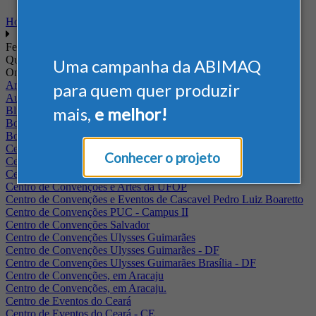
Home
Feiras
Quando
Uma campanha da ABIMAQ
Onde
Arena Jaguariuna
para quem quer produzir
Auditório Albano Franco - FIEPA
mais,
e melhor!
Blumenau - SC
BolognaFiere
Boulevard Olimpico - RJ
Centro Internacional de Convenções do Brasil, em Brasília
Conhecer o projeto
Centro de Convenções - SE
Centro de Convenções de Pernambuco - PE
Centro de Convenções e Artes da UFOP
Centro de Convenções e Eventos de Cascavel Pedro Luiz Boaretto
Centro de Convenções PUC - Campus II
Centro de Convenções Salvador
Centro de Convenções Ulysses Guimarães
Centro de Convenções Ulysses Guimarães - DF
Centro de Convenções Ulysses Guimarães Brasília - DF
Centro de Convenções, em Aracaju
Centro de Convenções, em Aracaju.
Centro de Eventos do Ceará
Centro de Eventos do Ceará - CE