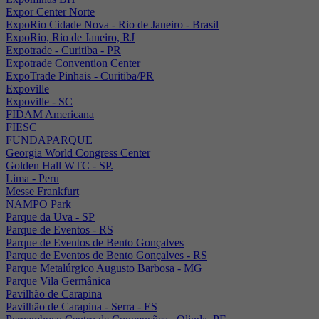
Expor Center Norte
ExpoRio Cidade Nova - Rio de Janeiro - Brasil
ExpoRio, Rio de Janeiro, RJ
Expotrade - Curitiba - PR
Expotrade Convention Center
ExpoTrade Pinhais - Curitiba/PR
Expoville
Expoville - SC
FIDAM Americana
FIESC
FUNDAPARQUE
Georgia World Congress Center
Golden Hall WTC - SP.
Lima - Peru
Messe Frankfurt
NAMPO Park
Parque da Uva - SP
Parque de Eventos - RS
Parque de Eventos de Bento Gonçalves
Parque de Eventos de Bento Gonçalves - RS
Parque Metalúrgico Augusto Barbosa - MG
Parque Vila Germânica
Pavilhão de Carapina
Pavilhão de Carapina - Serra - ES