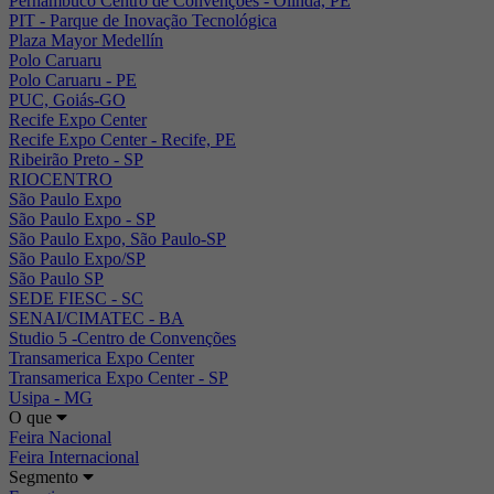
Pernambuco Centro de Convenções - Olinda, PE
PIT - Parque de Inovação Tecnológica
Plaza Mayor Medellín
Polo Caruaru
Polo Caruaru - PE
PUC, Goiás-GO
Recife Expo Center
Recife Expo Center - Recife, PE
Ribeirão Preto - SP
RIOCENTRO
São Paulo Expo
São Paulo Expo - SP
São Paulo Expo, São Paulo-SP
São Paulo Expo/SP
São Paulo SP
SEDE FIESC - SC
SENAI/CIMATEC - BA
Studio 5 -Centro de Convenções
Transamerica Expo Center
Transamerica Expo Center - SP
Usipa - MG
O que
Feira Nacional
Feira Internacional
Segmento