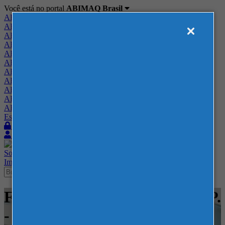
Você está no portal
ABIMAQ Brasil
ABIMAQ Brasil
ABIMAQ Minas Gerais
ABIMAQ Norte-Nordeste
ABIMAQ Paraná
ABIMAQ Piracicaba
ABIMAQ Ribeirão Preto
ABIMAQ Rio de Janeiro
ABIMAQ Rio Grande do Sul
ABIMAQ Santa Catarina
ABIMAQ São Paulo
ABIMAQ Vale do Paraíba
Escritório de Relações Governamentais
Login
Quero me associar
Sobre
Nossos Serviços
Agenda
Feiras
Cursos
Academia
Blog
Imprensa
Contato
Feiras - Golden Hall WTC - SP.
- Gráfico