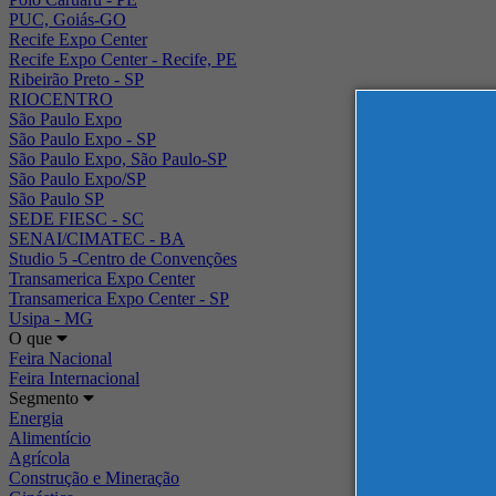
PUC, Goiás-GO
Recife Expo Center
Recife Expo Center - Recife, PE
Ribeirão Preto - SP
RIOCENTRO
São Paulo Expo
São Paulo Expo - SP
São Paulo Expo, São Paulo-SP
São Paulo Expo/SP
São Paulo SP
SEDE FIESC - SC
SENAI/CIMATEC - BA
Studio 5 -Centro de Convenções
Transamerica Expo Center
Transamerica Expo Center - SP
Usipa - MG
O que
Feira Nacional
Feira Internacional
Segmento
Energia
Alimentício
Agrícola
Construção e Mineração