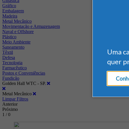
Ginástica
Gráfico
Embalagem
Madeira
Metal Mecânico
Movimentação e Armazenagem
Naval e Offshore
Plástico
Meio Ambiente
Saneamento
Uma c
Têxtil
Defesa
quer p
Tecnologia
Farmacêutico
Postos e Conveniências
Conhe
Fundição
Golden Hall WTC - SP.
Metal Mecânico
Limpar Filtros
Anterior
Próximo
1 / 0