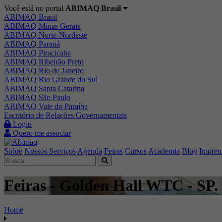
Você está no portal
ABIMAQ Brasil
ABIMAQ Brasil
ABIMAQ Minas Gerais
ABIMAQ Norte-Nordeste
ABIMAQ Paraná
ABIMAQ Piracicaba
ABIMAQ Ribeirão Preto
ABIMAQ Rio de Janeiro
ABIMAQ Rio Grande do Sul
ABIMAQ Santa Catarina
ABIMAQ São Paulo
ABIMAQ Vale do Paraíba
Escritório de Relações Governamentais
Login
Quero me associar
Sobre
Nossos Serviços
Agenda
Feiras
Cursos
Academia
Blog
Impren
Feiras - Golden Hall WTC - SP.
Home