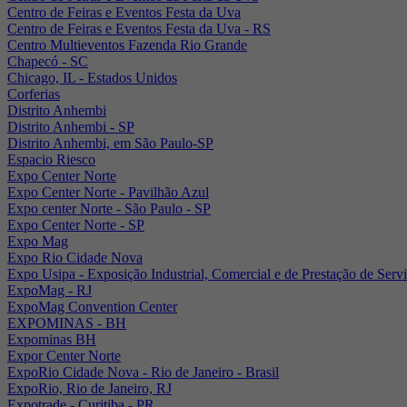
Centro de Feiras e Eventos Festa da Uva
Centro de Feiras e Eventos Festa da Uva - RS
Centro Multieventos Fazenda Rio Grande
Chapecó - SC
Chicago, IL - Estados Unidos
Corferias
Distrito Anhembi
Distrito Anhembi - SP
Distrito Anhembi, em São Paulo-SP
Espacio Riesco
Expo Center Norte
Expo Center Norte - Pavilhão Azul
Expo center Norte - São Paulo - SP
Expo Center Norte - SP
Expo Mag
Expo Rio Cidade Nova
Expo Usipa - Exposição Industrial, Comercial e de Prestação de Serv
ExpoMag - RJ
ExpoMag Convention Center
EXPOMINAS - BH
Expominas BH
Expor Center Norte
ExpoRio Cidade Nova - Rio de Janeiro - Brasil
ExpoRio, Rio de Janeiro, RJ
Expotrade - Curitiba - PR