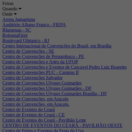
Feiras
Quando
Onde
Arena Jaguariuna
Auditório Albano Franco - FIEPA
Blumenau - SC
BolognaFiere
Boulevard Olimpico - RJ
Centro Internacional de Convenções do Brasil, em Brasília
Centro de Convenções - SE
Centro de Convenções de Pernambuco - PE
Centro de Convenções e Artes da UFOP
Centro de Convenções e Eventos de Cascavel Pedro Luiz Boaretto
Centro de Convenções PUC - Campus II
Centro de Convenções Salvador
Centro de Convenções Ulysses Guimarães
Centro de Convenções Ulysses Guimarães - DF
Centro de Convenções Ulysses Guimarães Brasília - DF
Centro de Convenções, em Aracaju
Centro de Convenções, em Aracaju.
Centro de Eventos do Ceará
Centro de Eventos do Ceará - CE
Centro de Eventos do Ceará - Pavilhão Leste
CENTRO DE EVENTOS DO CEARÁ - PAVILHÃO OESTE
Centro de Feiras e Eventos da Festa da Uva