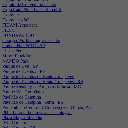
Expotrade Convention Center
ExpoTrade Pinhais - Curitiba/PR
Expoville
Expoville - SC
FIDAM Americana
FIESC
FUNDAPARQUE
Georgia World Congress Center
Golden Hall WTC - SP.
Lima - Peru
Messe Frankfurt
NAMPO Park
Parque da Uva - SP
Parque de Eventos - RS
Parque de Eventos de Bento Gonçalves
Parque de Eventos de Bento Gonçalves - RS
Parque Metalúrgico Augusto Barbosa - MG
Parque Vila Germânica
Pavilhão de Carapina
Pavilhão de Carapina - Serra - ES
Pernambuco Centro de Convenções - Olinda, PE
PIT - Parque de Inovação Tecnológica
Plaza Mayor Medellín
Polo Caruaru
Polo Caruaru - PE