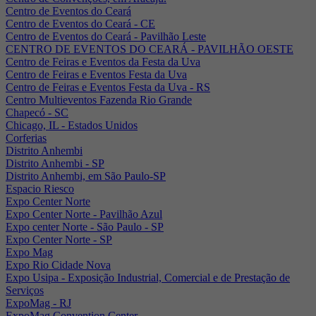
Centro de Eventos do Ceará
Centro de Eventos do Ceará - CE
Centro de Eventos do Ceará - Pavilhão Leste
CENTRO DE EVENTOS DO CEARÁ - PAVILHÃO OESTE
Centro de Feiras e Eventos da Festa da Uva
Centro de Feiras e Eventos Festa da Uva
Centro de Feiras e Eventos Festa da Uva - RS
Centro Multieventos Fazenda Rio Grande
Chapecó - SC
Chicago, IL - Estados Unidos
Corferias
Distrito Anhembi
Distrito Anhembi - SP
Distrito Anhembi, em São Paulo-SP
Espacio Riesco
Expo Center Norte
Expo Center Norte - Pavilhão Azul
Expo center Norte - São Paulo - SP
Expo Center Norte - SP
Expo Mag
Expo Rio Cidade Nova
Expo Usipa - Exposição Industrial, Comercial e de Prestação de
Serviços
ExpoMag - RJ
ExpoMag Convention Center