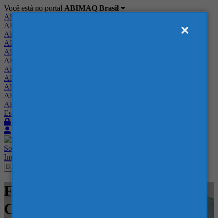
Você está no portal
ABIMAQ Brasil
ABIMAQ Brasil
ABIMAQ Minas Gerais
ABIMAQ Norte-Nordeste
ABIMAQ Paraná
ABIMAQ Piracicaba
ABIMAQ Ribeirão Preto
ABIMAQ Rio de Janeiro
ABIMAQ Rio Grande do Sul
ABIMAQ Santa Catarina
ABIMAQ São Paulo
ABIMAQ Vale do Paraíba
Escritório de Relações Governamentais
Login
Quero me associar
Sobre
Nossos Serviços
Agenda
Feiras
Cursos
Academia
Blog
Imprensa
Contato
Feiras - Georgia World
Congress Center - -