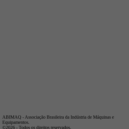
Telefone:
(19) 3432-2517
Celular:
(19) 97128-4664
E-mail:
srpi@abimaq.org.br
Ribeirão Preto - São Paulo
Endereço:
Av. Pres. Vargas, 2001 | Sala 153
Telefone:
(16) 3941-4113
Celular:
(16) 9 9734-2810
São José dos Campos - São Paulo
Endereço:
Estrada Dr. Altino Bondesan, 500 | Sala 112
Telefone:
(12) 3939-5733
Celular:
(12) 99614-6010
E-mail:
srvp@abimaq.org.br
São Paulo - São Paulo
Endereço:
Avenida Jabaquara, 2925
Telefone:
(11) 5582-6311
ABIMAQ - Associação Brasileira da Indústria de Máquinas e
Equipamentos.
©2026 - Todos os direitos reservados.