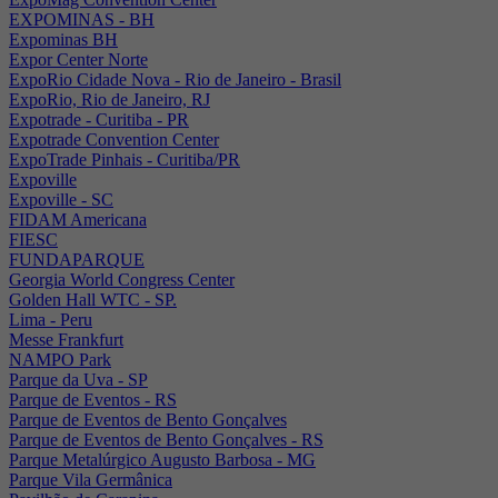
EXPOMINAS - BH
Expominas BH
Expor Center Norte
ExpoRio Cidade Nova - Rio de Janeiro - Brasil
ExpoRio, Rio de Janeiro, RJ
Expotrade - Curitiba - PR
Expotrade Convention Center
ExpoTrade Pinhais - Curitiba/PR
Expoville
Expoville - SC
FIDAM Americana
FIESC
FUNDAPARQUE
Georgia World Congress Center
Golden Hall WTC - SP.
Lima - Peru
Messe Frankfurt
NAMPO Park
Parque da Uva - SP
Parque de Eventos - RS
Parque de Eventos de Bento Gonçalves
Parque de Eventos de Bento Gonçalves - RS
Parque Metalúrgico Augusto Barbosa - MG
Parque Vila Germânica