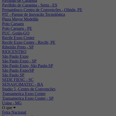
Pavilhão de Carapina
Pavilhão de Carapina - Serra - ES
Pernambuco Centro de Convenções - Olinda, PE
PIT - Parque de Inovação Tecnológica
Plaza Mayor Medellín
Polo Caruaru
Polo Caruaru - PE
PUC, Goiás-GO
Recife Expo Center
Recife Expo Center - Recife, PE
Ribeirão Preto - SP
RIOCENTRO
São Paulo Expo
São Paulo Expo - SP
São Paulo Expo, São Paulo-SP
São Paulo Expo/SP
São Paulo SP
SEDE FIESC - SC
SENAI/CIMATEC - BA
Studio 5 -Centro de Convenções
Transamerica Expo Center
Transamerica Expo Center - SP
Usipa - MG
O que
Feira Nacional