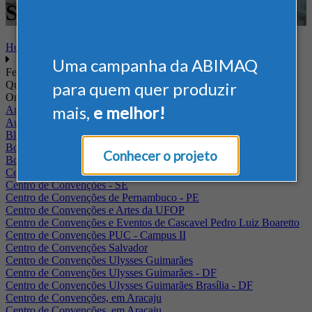
Saneamento
Home
Uma campanha da ABIMAQ
Feiras
Quando
para quem quer produzir
Onde
mais,
e melhor!
Arena Jaguariuna
Auditório Albano Franco - FIEPA
Blumenau - SC
BolognaFiere
Conhecer o projeto
Boulevard Olimpico - RJ
Centro Internacional de Convenções do Brasil, em Brasília
Centro de Convenções - SE
Centro de Convenções de Pernambuco - PE
Centro de Convenções e Artes da UFOP
Centro de Convenções e Eventos de Cascavel Pedro Luiz Boaretto
Centro de Convenções PUC - Campus II
Centro de Convenções Salvador
Centro de Convenções Ulysses Guimarães
Centro de Convenções Ulysses Guimarães - DF
Centro de Convenções Ulysses Guimarães Brasília - DF
Centro de Convenções, em Aracaju
Centro de Convenções, em Aracaju.