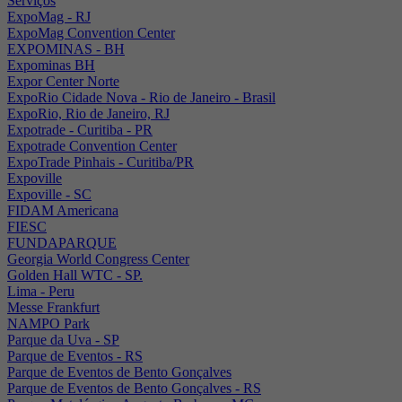
Serviços
ExpoMag - RJ
ExpoMag Convention Center
EXPOMINAS - BH
Expominas BH
Expor Center Norte
ExpoRio Cidade Nova - Rio de Janeiro - Brasil
ExpoRio, Rio de Janeiro, RJ
Expotrade - Curitiba - PR
Expotrade Convention Center
ExpoTrade Pinhais - Curitiba/PR
Expoville
Expoville - SC
FIDAM Americana
FIESC
FUNDAPARQUE
Georgia World Congress Center
Golden Hall WTC - SP.
Lima - Peru
Messe Frankfurt
NAMPO Park
Parque da Uva - SP
Parque de Eventos - RS
Parque de Eventos de Bento Gonçalves
Parque de Eventos de Bento Gonçalves - RS