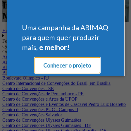
Internacional - Construção e
Mineração
Uma campanha da ABIMAQ
Home
para quem quer produzir
Feiras
mais,
e melhor!
Quando
Onde
Arena Jaguariuna
Auditório Albano Franco - FIEPA
Conhecer o projeto
Blumenau - SC
BolognaFiere
Boulevard Olimpico - RJ
Centro Internacional de Convenções do Brasil, em Brasília
Centro de Convenções - SE
Centro de Convenções de Pernambuco - PE
Centro de Convenções e Artes da UFOP
Centro de Convenções e Eventos de Cascavel Pedro Luiz Boaretto
Centro de Convenções PUC - Campus II
Centro de Convenções Salvador
Centro de Convenções Ulysses Guimarães
Centro de Convenções Ulysses Guimarães - DF
Centro de Convenções Ulysses Guimarães Brasília - DF