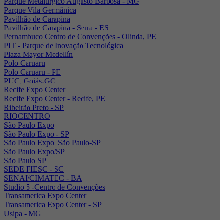
Parque Metalúrgico Augusto Barbosa - MG
Parque Vila Germânica
Pavilhão de Carapina
Pavilhão de Carapina - Serra - ES
Pernambuco Centro de Convenções - Olinda, PE
PIT - Parque de Inovação Tecnológica
Plaza Mayor Medellín
Polo Caruaru
Polo Caruaru - PE
PUC, Goiás-GO
Recife Expo Center
Recife Expo Center - Recife, PE
Ribeirão Preto - SP
RIOCENTRO
São Paulo Expo
São Paulo Expo - SP
São Paulo Expo, São Paulo-SP
São Paulo Expo/SP
São Paulo SP
SEDE FIESC - SC
SENAI/CIMATEC - BA
Studio 5 -Centro de Convenções
Transamerica Expo Center
Transamerica Expo Center - SP
Usipa - MG