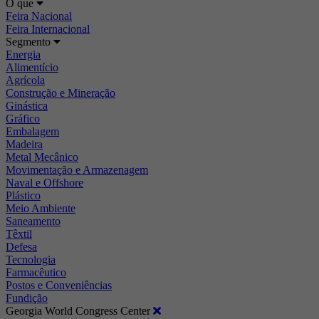
O que
Feira Nacional
Feira Internacional
Segmento
Energia
Alimentício
Agrícola
Construção e Mineração
Ginástica
Gráfico
Embalagem
Madeira
Metal Mecânico
Movimentação e Armazenagem
Naval e Offshore
Plástico
Meio Ambiente
Saneamento
Têxtil
Defesa
Tecnologia
Farmacêutico
Postos e Conveniências
Fundição
Georgia World Congress Center