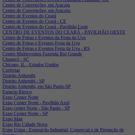
Centro de Convenções, em Aracaju
Centro de Convenções, em Aracaju.
Centro de Eventos do Ceará
Centro de Eventos do Ceará - CE
Centro de Eventos do Ceará - Pavilhão Leste
CENTRO DE EVENTOS DO CEARÁ - PAVILHÃO OESTE
Centro de Feiras e Eventos da Festa da Uva
Centro de Feiras e Eventos Festa da Uva
Centro de Feiras e Eventos Festa da Uva - RS
Centro Multieventos Fazenda Rio Grande
Chapecó - SC
Chicago, IL - Estados Unidos
Corferias
Distrito Anhembi
Distrito Anhembi - SP
Distrito Anhembi, em São Paulo-SP
Espacio Riesco
Expo Center Norte
Expo Center Norte - Pavilhão Azul
Expo center Norte - São Paulo - SP
Expo Center Norte - SP
Expo Mag
Expo Rio Cidade Nova
Expo Usipa - Exposição Industrial, Comercial e de Prestação de