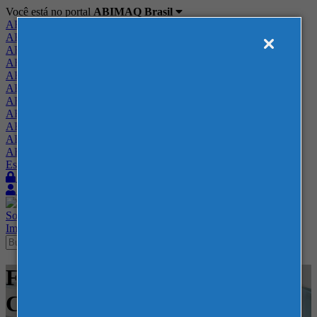
Você está no portal
ABIMAQ Brasil
ABIMAQ Brasil
ABIMAQ Minas Gerais
ABIMAQ Norte-Nordeste
ABIMAQ Paraná
ABIMAQ Piracicaba
ABIMAQ Ribeirão Preto
ABIMAQ Rio de Janeiro
ABIMAQ Rio Grande do Sul
ABIMAQ Santa Catarina
ABIMAQ São Paulo
ABIMAQ Vale do Paraíba
Escritório de Relações Governamentais
Login
Quero me associar
Sobre
Nossos Serviços
Agenda
Feiras
Cursos
Academia
Blog
Imprensa
Contato
Feiras - Georgia World
Congress Center - Feira