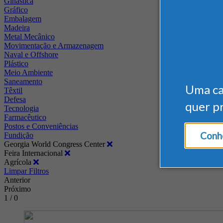
Ginástica
Gráfico
Embalagem
Madeira
Metal Mecânico
Movimentação e Armazenagem
Naval e Offshore
Plástico
Meio Ambiente
Saneamento
Uma c
Têxtil
Defesa
quer p
Tecnologia
Farmacêutico
Postos e Conveniências
Conhe
Fundição
Georgia World Congress Center
Feira Internacional
Agrícola
Limpar Filtros
Anterior
Próximo
1 / 0