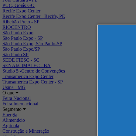
PUC, Goiás-GO
Recife Expo Center
Recife Expo Center - Recife, PE
Ribeirão Preto - SP
RIOCENTRO
São Paulo Expo
São Paulo Expo - SP
São Paulo Expo, São Paulo-SP
São Paulo Expo/SP
São Paulo SP
SEDE FIESC - SC
SENAI/CIMATEC - BA
Studio 5 -Centro de Convenções
Transamerica Expo Center
Transamerica Expo Center - SP
Usipa - MG
O que
Feira Nacional
Feira Internacional
Segmento
Energia
Alimentício
Agrícola
Construção e Mineração