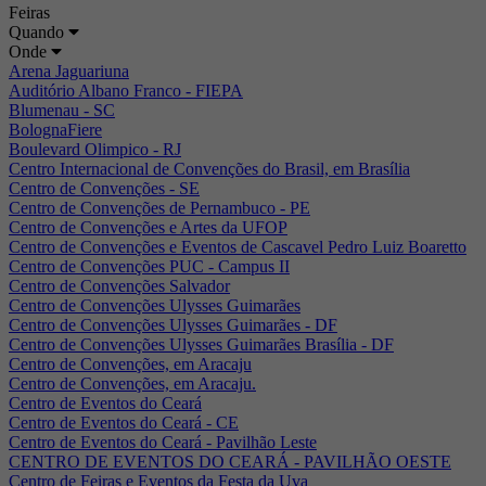
Feiras
Quando
Onde
Arena Jaguariuna
Auditório Albano Franco - FIEPA
Blumenau - SC
BolognaFiere
Boulevard Olimpico - RJ
Centro Internacional de Convenções do Brasil, em Brasília
Centro de Convenções - SE
Centro de Convenções de Pernambuco - PE
Centro de Convenções e Artes da UFOP
Centro de Convenções e Eventos de Cascavel Pedro Luiz Boaretto
Centro de Convenções PUC - Campus II
Centro de Convenções Salvador
Centro de Convenções Ulysses Guimarães
Centro de Convenções Ulysses Guimarães - DF
Centro de Convenções Ulysses Guimarães Brasília - DF
Centro de Convenções, em Aracaju
Centro de Convenções, em Aracaju.
Centro de Eventos do Ceará
Centro de Eventos do Ceará - CE
Centro de Eventos do Ceará - Pavilhão Leste
CENTRO DE EVENTOS DO CEARÁ - PAVILHÃO OESTE
Centro de Feiras e Eventos da Festa da Uva