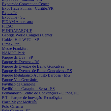
Expotrade Convention Center
ExpoTrade Pinhais - Curitiba/PR
Expoville
Expoville - SC
FIDAM Americana
FIESC
FUNDAPARQUE
Georgia World Congress Center
Golden Hall WTC - SP.
Lima - Peru
Messe Frankfurt
NAMPO Park
Parque da Uva - SP
Parque de Eventos - RS
Parque de Eventos de Bento Gonçalves
Parque de Eventos de Bento Gonçalves - RS
Parque Metalúrgico Augusto Barbosa - MG
Parque Vila Germânica
Pavilhão de Carapina
Pavilhão de Carapina - Serra - ES
Pernambuco Centro de Convenções - Olinda, PE
PIT - Parque de Inovação Tecnológica
Plaza Mayor Medellín
Polo Caruaru
Polo Caruaru - PE