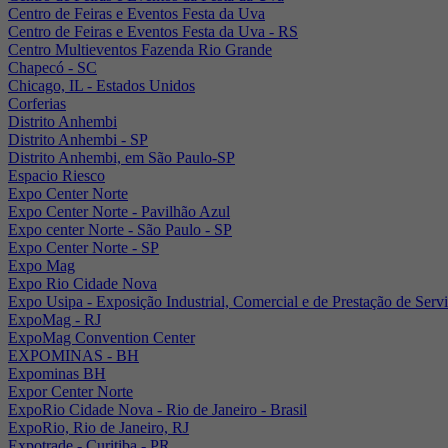
Centro de Feiras e Eventos Festa da Uva
Centro de Feiras e Eventos Festa da Uva - RS
Centro Multieventos Fazenda Rio Grande
Chapecó - SC
Chicago, IL - Estados Unidos
Corferias
Distrito Anhembi
Distrito Anhembi - SP
Distrito Anhembi, em São Paulo-SP
Espacio Riesco
Expo Center Norte
Expo Center Norte - Pavilhão Azul
Expo center Norte - São Paulo - SP
Expo Center Norte - SP
Expo Mag
Expo Rio Cidade Nova
Expo Usipa - Exposição Industrial, Comercial e de Prestação de Serv
ExpoMag - RJ
ExpoMag Convention Center
EXPOMINAS - BH
Expominas BH
Expor Center Norte
ExpoRio Cidade Nova - Rio de Janeiro - Brasil
ExpoRio, Rio de Janeiro, RJ
Expotrade - Curitiba - PR