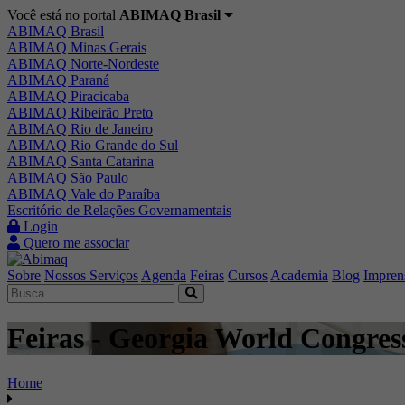
Você está no portal
ABIMAQ Brasil
ABIMAQ Brasil
ABIMAQ Minas Gerais
ABIMAQ Norte-Nordeste
ABIMAQ Paraná
ABIMAQ Piracicaba
ABIMAQ Ribeirão Preto
ABIMAQ Rio de Janeiro
ABIMAQ Rio Grande do Sul
ABIMAQ Santa Catarina
ABIMAQ São Paulo
ABIMAQ Vale do Paraíba
Escritório de Relações Governamentais
Login
Quero me associar
Sobre
Nossos Serviços
Agenda
Feiras
Cursos
Academia
Blog
Impren
Feiras - Georgia World Congress
Home