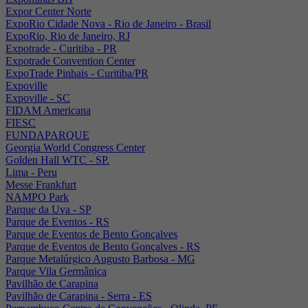
Expor Center Norte
ExpoRio Cidade Nova - Rio de Janeiro - Brasil
ExpoRio, Rio de Janeiro, RJ
Expotrade - Curitiba - PR
Expotrade Convention Center
ExpoTrade Pinhais - Curitiba/PR
Expoville
Expoville - SC
FIDAM Americana
FIESC
FUNDAPARQUE
Georgia World Congress Center
Golden Hall WTC - SP.
Lima - Peru
Messe Frankfurt
NAMPO Park
Parque da Uva - SP
Parque de Eventos - RS
Parque de Eventos de Bento Gonçalves
Parque de Eventos de Bento Gonçalves - RS
Parque Metalúrgico Augusto Barbosa - MG
Parque Vila Germânica
Pavilhão de Carapina
Pavilhão de Carapina - Serra - ES