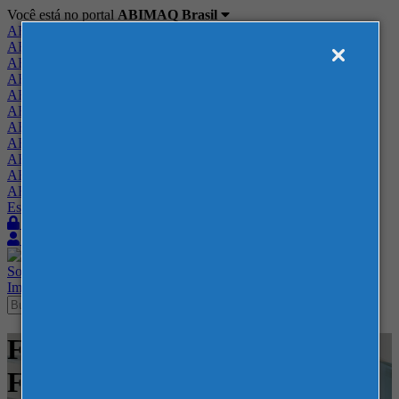
Você está no portal
ABIMAQ Brasil
ABIMAQ Brasil
ABIMAQ Minas Gerais
ABIMAQ Norte-Nordeste
ABIMAQ Paraná
ABIMAQ Piracicaba
ABIMAQ Ribeirão Preto
ABIMAQ Rio de Janeiro
ABIMAQ Rio Grande do Sul
ABIMAQ Santa Catarina
ABIMAQ São Paulo
ABIMAQ Vale do Paraíba
Escritório de Relações Governamentais
Login
Quero me associar
Sobre
Nossos Serviços
Agenda
Feiras
Cursos
Academia
Blog
Imprensa
Contato
Feiras - FUNDAPARQUE - -
Farmacêutico