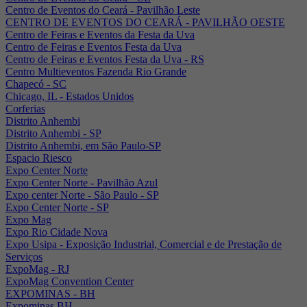
Centro de Eventos do Ceará - Pavilhão Leste
CENTRO DE EVENTOS DO CEARÁ - PAVILHÃO OESTE
Centro de Feiras e Eventos da Festa da Uva
Centro de Feiras e Eventos Festa da Uva
Centro de Feiras e Eventos Festa da Uva - RS
Centro Multieventos Fazenda Rio Grande
Chapecó - SC
Chicago, IL - Estados Unidos
Corferias
Distrito Anhembi
Distrito Anhembi - SP
Distrito Anhembi, em São Paulo-SP
Espacio Riesco
Expo Center Norte
Expo Center Norte - Pavilhão Azul
Expo center Norte - São Paulo - SP
Expo Center Norte - SP
Expo Mag
Expo Rio Cidade Nova
Expo Usipa - Exposição Industrial, Comercial e de Prestação de
Serviços
ExpoMag - RJ
ExpoMag Convention Center
EXPOMINAS - BH
Expominas BH