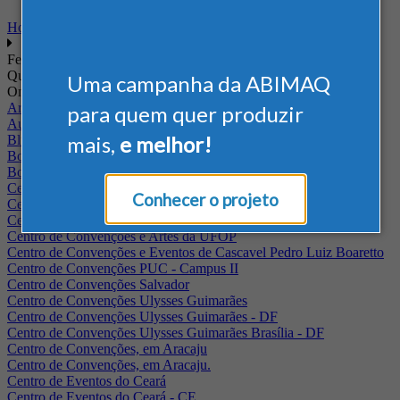
Home
Feiras
Quando
Uma campanha da ABIMAQ
Onde
Arena Jaguariuna
para quem quer produzir
Auditório Albano Franco - FIEPA
mais,
e melhor!
Blumenau - SC
BolognaFiere
Boulevard Olimpico - RJ
Centro Internacional de Convenções do Brasil, em Brasília
Conhecer o projeto
Centro de Convenções - SE
Centro de Convenções de Pernambuco - PE
Centro de Convenções e Artes da UFOP
Centro de Convenções e Eventos de Cascavel Pedro Luiz Boaretto
Centro de Convenções PUC - Campus II
Centro de Convenções Salvador
Centro de Convenções Ulysses Guimarães
Centro de Convenções Ulysses Guimarães - DF
Centro de Convenções Ulysses Guimarães Brasília - DF
Centro de Convenções, em Aracaju
Centro de Convenções, em Aracaju.
Centro de Eventos do Ceará
Centro de Eventos do Ceará - CE