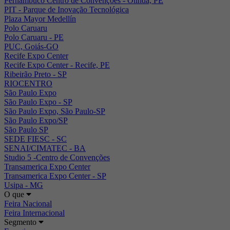
Pernambuco Centro de Convenções - Olinda, PE
PIT - Parque de Inovação Tecnológica
Plaza Mayor Medellín
Polo Caruaru
Polo Caruaru - PE
PUC, Goiás-GO
Recife Expo Center
Recife Expo Center - Recife, PE
Ribeirão Preto - SP
RIOCENTRO
São Paulo Expo
São Paulo Expo - SP
São Paulo Expo, São Paulo-SP
São Paulo Expo/SP
São Paulo SP
SEDE FIESC - SC
SENAI/CIMATEC - BA
Studio 5 -Centro de Convenções
Transamerica Expo Center
Transamerica Expo Center - SP
Usipa - MG
O que
Feira Nacional
Feira Internacional
Segmento