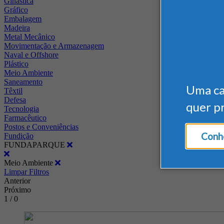
Ginástica
Gráfico
Embalagem
Madeira
Metal Mecânico
Movimentação e Armazenagem
Naval e Offshore
Plástico
Meio Ambiente
Saneamento
Uma c
Têxtil
Defesa
quer p
Tecnologia
Farmacêutico
Postos e Conveniências
Conhe
Fundição
FUNDAPARQUE
Meio Ambiente
Limpar Filtros
Anterior
Próximo
1 / 0