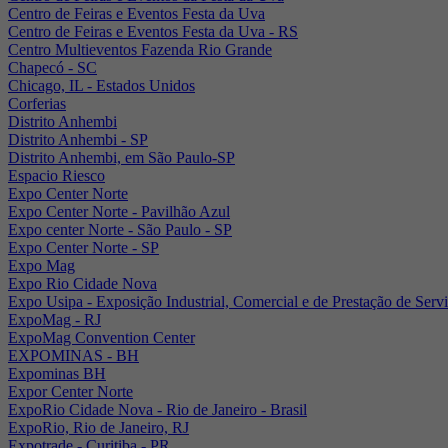
Centro de Feiras e Eventos Festa da Uva
Centro de Feiras e Eventos Festa da Uva - RS
Centro Multieventos Fazenda Rio Grande
Chapecó - SC
Chicago, IL - Estados Unidos
Corferias
Distrito Anhembi
Distrito Anhembi - SP
Distrito Anhembi, em São Paulo-SP
Espacio Riesco
Expo Center Norte
Expo Center Norte - Pavilhão Azul
Expo center Norte - São Paulo - SP
Expo Center Norte - SP
Expo Mag
Expo Rio Cidade Nova
Expo Usipa - Exposição Industrial, Comercial e de Prestação de Serv
ExpoMag - RJ
ExpoMag Convention Center
EXPOMINAS - BH
Expominas BH
Expor Center Norte
ExpoRio Cidade Nova - Rio de Janeiro - Brasil
ExpoRio, Rio de Janeiro, RJ
Expotrade - Curitiba - PR