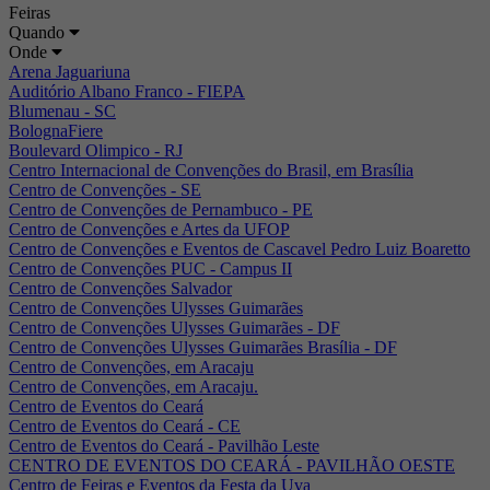
Feiras
Quando
Onde
Arena Jaguariuna
Auditório Albano Franco - FIEPA
Blumenau - SC
BolognaFiere
Boulevard Olimpico - RJ
Centro Internacional de Convenções do Brasil, em Brasília
Centro de Convenções - SE
Centro de Convenções de Pernambuco - PE
Centro de Convenções e Artes da UFOP
Centro de Convenções e Eventos de Cascavel Pedro Luiz Boaretto
Centro de Convenções PUC - Campus II
Centro de Convenções Salvador
Centro de Convenções Ulysses Guimarães
Centro de Convenções Ulysses Guimarães - DF
Centro de Convenções Ulysses Guimarães Brasília - DF
Centro de Convenções, em Aracaju
Centro de Convenções, em Aracaju.
Centro de Eventos do Ceará
Centro de Eventos do Ceará - CE
Centro de Eventos do Ceará - Pavilhão Leste
CENTRO DE EVENTOS DO CEARÁ - PAVILHÃO OESTE
Centro de Feiras e Eventos da Festa da Uva