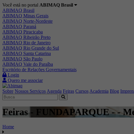
Você está no portal
ABIMAQ Brasil
ABIMAQ Brasil
ABIMAQ Minas Gerais
ABIMAQ Norte-Nordeste
ABIMAQ Paraná
ABIMAQ Piracicaba
ABIMAQ Ribeirão Preto
ABIMAQ Rio de Janeiro
ABIMAQ Rio Grande do Sul
ABIMAQ Santa Catarina
ABIMAQ São Paulo
ABIMAQ Vale do Paraíba
Escritório de Relações Governamentais
Login
Quero me associar
Sobre
Nossos Serviços
Agenda
Feiras
Cursos
Academia
Blog
Impren
Feiras - FUNDAPARQUE - - Me
Home