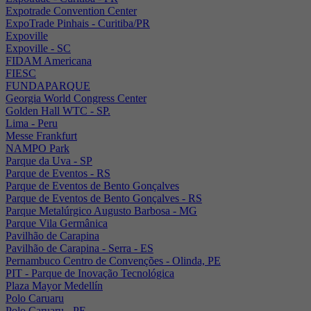
Expotrade Convention Center
ExpoTrade Pinhais - Curitiba/PR
Expoville
Expoville - SC
FIDAM Americana
FIESC
FUNDAPARQUE
Georgia World Congress Center
Golden Hall WTC - SP.
Lima - Peru
Messe Frankfurt
NAMPO Park
Parque da Uva - SP
Parque de Eventos - RS
Parque de Eventos de Bento Gonçalves
Parque de Eventos de Bento Gonçalves - RS
Parque Metalúrgico Augusto Barbosa - MG
Parque Vila Germânica
Pavilhão de Carapina
Pavilhão de Carapina - Serra - ES
Pernambuco Centro de Convenções - Olinda, PE
PIT - Parque de Inovação Tecnológica
Plaza Mayor Medellín
Polo Caruaru
Polo Caruaru - PE