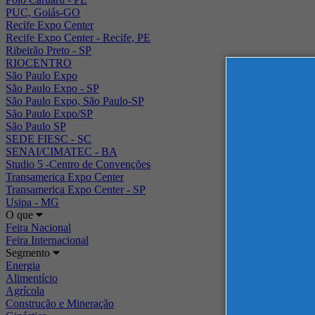
PUC, Goiás-GO
Recife Expo Center
Recife Expo Center - Recife, PE
Ribeirão Preto - SP
RIOCENTRO
São Paulo Expo
São Paulo Expo - SP
São Paulo Expo, São Paulo-SP
São Paulo Expo/SP
São Paulo SP
SEDE FIESC - SC
SENAI/CIMATEC - BA
Studio 5 -Centro de Convenções
Transamerica Expo Center
Transamerica Expo Center - SP
Usipa - MG
O que
Feira Nacional
Feira Internacional
Segmento
Energia
Alimentício
Agrícola
Construção e Mineração