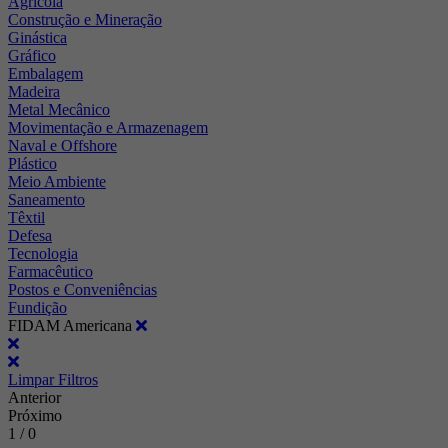
Agrícola
Construção e Mineração
Ginástica
Gráfico
Embalagem
Madeira
Metal Mecânico
Movimentação e Armazenagem
Naval e Offshore
Plástico
Meio Ambiente
Saneamento
Têxtil
Defesa
Tecnologia
Farmacêutico
Postos e Conveniências
Fundição
FIDAM Americana
Limpar Filtros
Anterior
Próximo
1 / 0