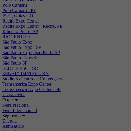
Polo Caruaru
Polo Caruaru - PE
PUC, Goiás-GO
Recife Expo Center
Recife Expo Center - Recife, PE
Ribeirão Preto - SP
RIOCENTRO
São Paulo Expo
São Paulo Expo - SP
São Paulo Expo, São Paulo-SP
São Paulo Expo/SP
São Paulo SP
SEDE FIESC - SC
SENAI/CIMATEC - BA
Studio 5 -Centro de Convenções
Transamerica Expo Center
Transamerica Expo Center - SP
Usipa - MG
O que
Feira Nacional
Feira Internacional
Segmento
Energia
Alimentício