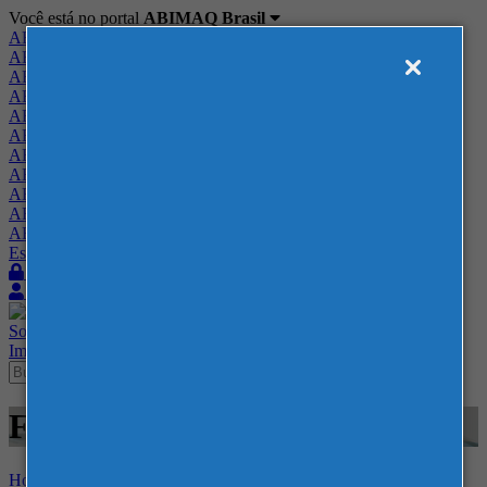
Você está no portal
ABIMAQ Brasil
ABIMAQ Brasil
ABIMAQ Minas Gerais
ABIMAQ Norte-Nordeste
ABIMAQ Paraná
ABIMAQ Piracicaba
ABIMAQ Ribeirão Preto
ABIMAQ Rio de Janeiro
ABIMAQ Rio Grande do Sul
ABIMAQ Santa Catarina
ABIMAQ São Paulo
ABIMAQ Vale do Paraíba
Escritório de Relações Governamentais
Login
Quero me associar
Sobre
Nossos Serviços
Agenda
Feiras
Cursos
Academia
Blog
Imprensa
Contato
Feiras - FIDAM Americana - -
Home