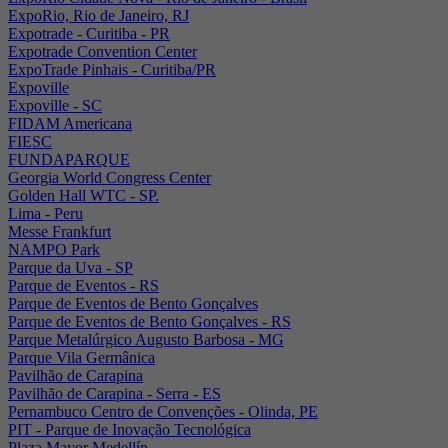
ExpoRio, Rio de Janeiro, RJ
Expotrade - Curitiba - PR
Expotrade Convention Center
ExpoTrade Pinhais - Curitiba/PR
Expoville
Expoville - SC
FIDAM Americana
FIESC
FUNDAPARQUE
Georgia World Congress Center
Golden Hall WTC - SP.
Lima - Peru
Messe Frankfurt
NAMPO Park
Parque da Uva - SP
Parque de Eventos - RS
Parque de Eventos de Bento Gonçalves
Parque de Eventos de Bento Gonçalves - RS
Parque Metalúrgico Augusto Barbosa - MG
Parque Vila Germânica
Pavilhão de Carapina
Pavilhão de Carapina - Serra - ES
Pernambuco Centro de Convenções - Olinda, PE
PIT - Parque de Inovação Tecnológica
Plaza Mayor Medellín