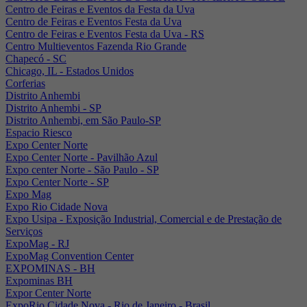
Centro de Feiras e Eventos da Festa da Uva
Centro de Feiras e Eventos Festa da Uva
Centro de Feiras e Eventos Festa da Uva - RS
Centro Multieventos Fazenda Rio Grande
Chapecó - SC
Chicago, IL - Estados Unidos
Corferias
Distrito Anhembi
Distrito Anhembi - SP
Distrito Anhembi, em São Paulo-SP
Espacio Riesco
Expo Center Norte
Expo Center Norte - Pavilhão Azul
Expo center Norte - São Paulo - SP
Expo Center Norte - SP
Expo Mag
Expo Rio Cidade Nova
Expo Usipa - Exposição Industrial, Comercial e de Prestação de
Serviços
ExpoMag - RJ
ExpoMag Convention Center
EXPOMINAS - BH
Expominas BH
Expor Center Norte
ExpoRio Cidade Nova - Rio de Janeiro - Brasil