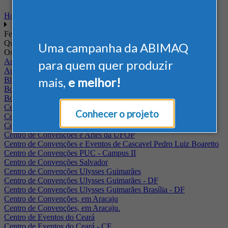
Home
Feiras
Quando
Uma campanha da ABIMAQ
Onde
Arena Jaguariuna
para quem quer produzir
Auditório Albano Franco - FIEPA
mais,
e melhor!
Blumenau - SC
BolognaFiere
Boulevard Olimpico - RJ
Centro Internacional de Convenções do Brasil, em Brasília
Conhecer o projeto
Centro de Convenções - SE
Centro de Convenções de Pernambuco - PE
Centro de Convenções e Artes da UFOP
Centro de Convenções e Eventos de Cascavel Pedro Luiz Boaretto
Centro de Convenções PUC - Campus II
Centro de Convenções Salvador
Centro de Convenções Ulysses Guimarães
Centro de Convenções Ulysses Guimarães - DF
Centro de Convenções Ulysses Guimarães Brasília - DF
Centro de Convenções, em Aracaju
Centro de Convenções, em Aracaju.
Centro de Eventos do Ceará
Centro de Eventos do Ceará - CE