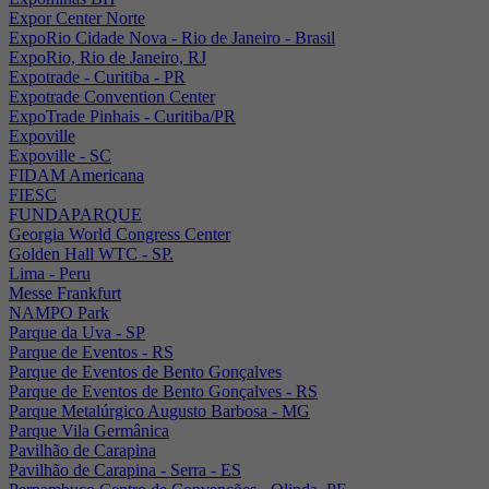
Expor Center Norte
ExpoRio Cidade Nova - Rio de Janeiro - Brasil
ExpoRio, Rio de Janeiro, RJ
Expotrade - Curitiba - PR
Expotrade Convention Center
ExpoTrade Pinhais - Curitiba/PR
Expoville
Expoville - SC
FIDAM Americana
FIESC
FUNDAPARQUE
Georgia World Congress Center
Golden Hall WTC - SP.
Lima - Peru
Messe Frankfurt
NAMPO Park
Parque da Uva - SP
Parque de Eventos - RS
Parque de Eventos de Bento Gonçalves
Parque de Eventos de Bento Gonçalves - RS
Parque Metalúrgico Augusto Barbosa - MG
Parque Vila Germânica
Pavilhão de Carapina
Pavilhão de Carapina - Serra - ES