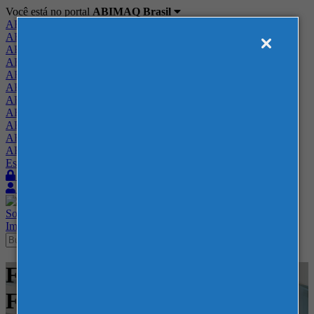
Você está no portal
ABIMAQ Brasil
ABIMAQ Brasil
ABIMAQ Minas Gerais
ABIMAQ Norte-Nordeste
ABIMAQ Paraná
ABIMAQ Piracicaba
ABIMAQ Ribeirão Preto
ABIMAQ Rio de Janeiro
ABIMAQ Rio Grande do Sul
ABIMAQ Santa Catarina
ABIMAQ São Paulo
ABIMAQ Vale do Paraíba
Escritório de Relações Governamentais
Login
Quero me associar
Sobre
Nossos Serviços
Agenda
Feiras
Cursos
Academia
Blog
Imprensa
Contato
Feiras - FIDAM Americana -
Feira Nacional - Plástico