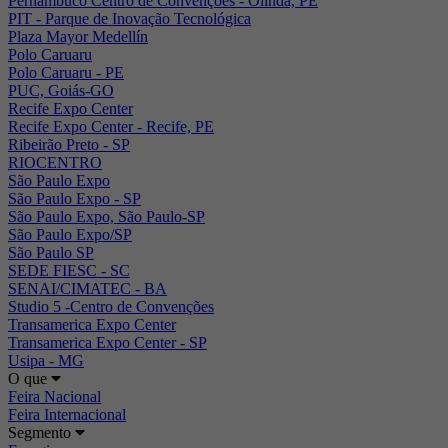
Pernambuco Centro de Convenções - Olinda, PE
PIT - Parque de Inovação Tecnológica
Plaza Mayor Medellín
Polo Caruaru
Polo Caruaru - PE
PUC, Goiás-GO
Recife Expo Center
Recife Expo Center - Recife, PE
Ribeirão Preto - SP
RIOCENTRO
São Paulo Expo
São Paulo Expo - SP
São Paulo Expo, São Paulo-SP
São Paulo Expo/SP
São Paulo SP
SEDE FIESC - SC
SENAI/CIMATEC - BA
Studio 5 -Centro de Convenções
Transamerica Expo Center
Transamerica Expo Center - SP
Usipa - MG
O que
Feira Nacional
Feira Internacional
Segmento