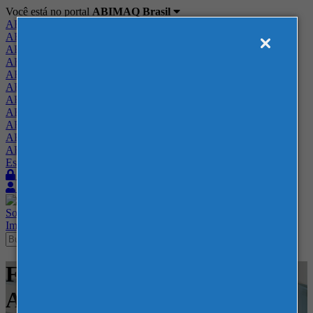
Você está no portal
ABIMAQ Brasil
ABIMAQ Brasil
ABIMAQ Minas Gerais
ABIMAQ Norte-Nordeste
ABIMAQ Paraná
ABIMAQ Piracicaba
ABIMAQ Ribeirão Preto
ABIMAQ Rio de Janeiro
ABIMAQ Rio Grande do Sul
ABIMAQ Santa Catarina
ABIMAQ São Paulo
ABIMAQ Vale do Paraíba
Escritório de Relações Governamentais
Login
Quero me associar
Sobre
Nossos Serviços
Agenda
Feiras
Cursos
Academia
Blog
Imprensa
Contato
Feiras - Expoville - SC -
Alimentício