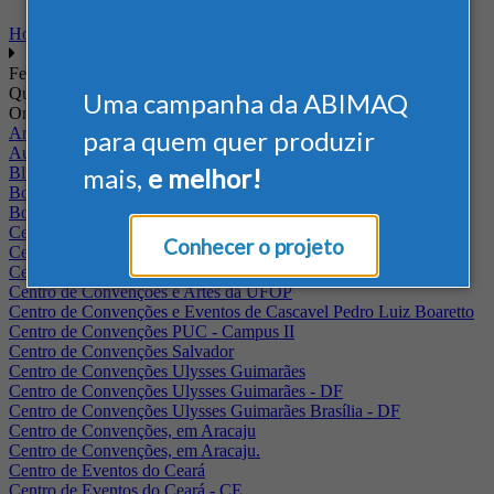
Home
Feiras
Quando
Uma campanha da ABIMAQ
Onde
Arena Jaguariuna
para quem quer produzir
Auditório Albano Franco - FIEPA
mais,
e melhor!
Blumenau - SC
BolognaFiere
Boulevard Olimpico - RJ
Centro Internacional de Convenções do Brasil, em Brasília
Conhecer o projeto
Centro de Convenções - SE
Centro de Convenções de Pernambuco - PE
Centro de Convenções e Artes da UFOP
Centro de Convenções e Eventos de Cascavel Pedro Luiz Boaretto
Centro de Convenções PUC - Campus II
Centro de Convenções Salvador
Centro de Convenções Ulysses Guimarães
Centro de Convenções Ulysses Guimarães - DF
Centro de Convenções Ulysses Guimarães Brasília - DF
Centro de Convenções, em Aracaju
Centro de Convenções, em Aracaju.
Centro de Eventos do Ceará
Centro de Eventos do Ceará - CE