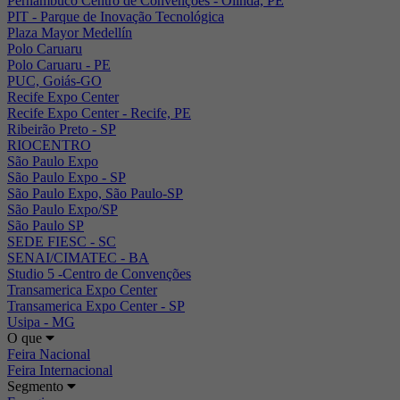
Pernambuco Centro de Convenções - Olinda, PE
PIT - Parque de Inovação Tecnológica
Plaza Mayor Medellín
Polo Caruaru
Polo Caruaru - PE
PUC, Goiás-GO
Recife Expo Center
Recife Expo Center - Recife, PE
Ribeirão Preto - SP
RIOCENTRO
São Paulo Expo
São Paulo Expo - SP
São Paulo Expo, São Paulo-SP
São Paulo Expo/SP
São Paulo SP
SEDE FIESC - SC
SENAI/CIMATEC - BA
Studio 5 -Centro de Convenções
Transamerica Expo Center
Transamerica Expo Center - SP
Usipa - MG
O que
Feira Nacional
Feira Internacional
Segmento