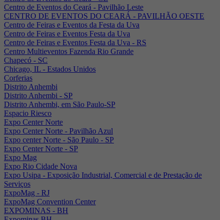
Centro de Eventos do Ceará - Pavilhão Leste
CENTRO DE EVENTOS DO CEARÁ - PAVILHÃO OESTE
Centro de Feiras e Eventos da Festa da Uva
Centro de Feiras e Eventos Festa da Uva
Centro de Feiras e Eventos Festa da Uva - RS
Centro Multieventos Fazenda Rio Grande
Chapecó - SC
Chicago, IL - Estados Unidos
Corferias
Distrito Anhembi
Distrito Anhembi - SP
Distrito Anhembi, em São Paulo-SP
Espacio Riesco
Expo Center Norte
Expo Center Norte - Pavilhão Azul
Expo center Norte - São Paulo - SP
Expo Center Norte - SP
Expo Mag
Expo Rio Cidade Nova
Expo Usipa - Exposição Industrial, Comercial e de Prestação de
Serviços
ExpoMag - RJ
ExpoMag Convention Center
EXPOMINAS - BH
Expominas BH