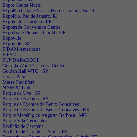
Expor Center Norte
ExpoRio Cidade Nova - Rio de Janeiro - Brasil
ExpoRio, Rio de Janeiro, RJ
Expotrade - Curitiba - PR
Expotrade Convention Center
ExpoTrade Pinhais - Curitiba/PR
Expoville
Expoville - SC
FIDAM Americana
FIESC
FUNDAPARQUE
Georgia World Congress Center
Golden Hall WTC - SP.
Lima - Peru
Messe Frankfurt
NAMPO Park
Parque da Uva - SP
Parque de Eventos - RS
Parque de Eventos de Bento Gonçalves
Parque de Eventos de Bento Gonçalves - RS
Parque Metalúrgico Augusto Barbosa - MG
Parque Vila Germânica
Pavilhão de Carapina
Pavilhão de Carapina - Serra - ES