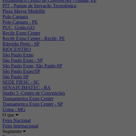
Pernambuco Centro de Convenções - Olinda, PE
PIT - Parque de Inovação Tecnológica
Plaza Mayor Medellín
Polo Caruaru
Polo Caruaru - PE
PUC, Goiás-GO
Recife Expo Center
Recife Expo Center - Recife, PE
Ribeirão Preto - SP
RIOCENTRO
São Paulo Expo
São Paulo Expo - SP
São Paulo Expo, São Paulo-SP
São Paulo Expo/SP
São Paulo SP
SEDE FIESC - SC
SENAI/CIMATEC - BA
Studio 5 -Centro de Convenções
Transamerica Expo Center
Transamerica Expo Center - SP
Usipa - MG
O que
Feira Nacional
Feira Internacional
Segmento