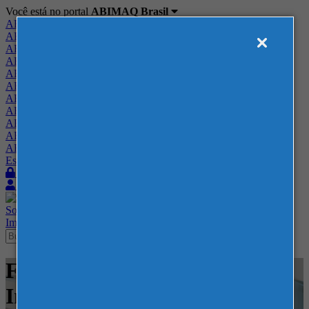
Você está no portal
ABIMAQ Brasil
ABIMAQ Brasil
ABIMAQ Minas Gerais
ABIMAQ Norte-Nordeste
ABIMAQ Paraná
ABIMAQ Piracicaba
ABIMAQ Ribeirão Preto
ABIMAQ Rio de Janeiro
ABIMAQ Rio Grande do Sul
ABIMAQ Santa Catarina
ABIMAQ São Paulo
ABIMAQ Vale do Paraíba
Escritório de Relações Governamentais
Login
Quero me associar
Sobre
Nossos Serviços
Agenda
Feiras
Cursos
Academia
Blog
Imprensa
Contato
Feiras - Expoville - SC - Feira
Internacional - Tecnologia