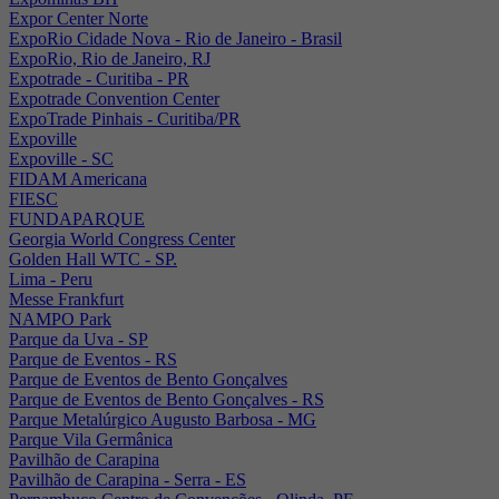
Expor Center Norte
ExpoRio Cidade Nova - Rio de Janeiro - Brasil
ExpoRio, Rio de Janeiro, RJ
Expotrade - Curitiba - PR
Expotrade Convention Center
ExpoTrade Pinhais - Curitiba/PR
Expoville
Expoville - SC
FIDAM Americana
FIESC
FUNDAPARQUE
Georgia World Congress Center
Golden Hall WTC - SP.
Lima - Peru
Messe Frankfurt
NAMPO Park
Parque da Uva - SP
Parque de Eventos - RS
Parque de Eventos de Bento Gonçalves
Parque de Eventos de Bento Gonçalves - RS
Parque Metalúrgico Augusto Barbosa - MG
Parque Vila Germânica
Pavilhão de Carapina
Pavilhão de Carapina - Serra - ES