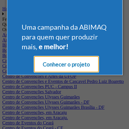
Home
Feiras
Quando
Uma campanha da ABIMAQ
Onde
Arena Jaguariuna
para quem quer produzir
Auditório Albano Franco - FIEPA
mais,
e melhor!
Blumenau - SC
BolognaFiere
Boulevard Olimpico - RJ
Centro Internacional de Convenções do Brasil, em Brasília
Conhecer o projeto
Centro de Convenções - SE
Centro de Convenções de Pernambuco - PE
Centro de Convenções e Artes da UFOP
Centro de Convenções e Eventos de Cascavel Pedro Luiz Boaretto
Centro de Convenções PUC - Campus II
Centro de Convenções Salvador
Centro de Convenções Ulysses Guimarães
Centro de Convenções Ulysses Guimarães - DF
Centro de Convenções Ulysses Guimarães Brasília - DF
Centro de Convenções, em Aracaju
Centro de Convenções, em Aracaju.
Centro de Eventos do Ceará
Centro de Eventos do Ceará - CE