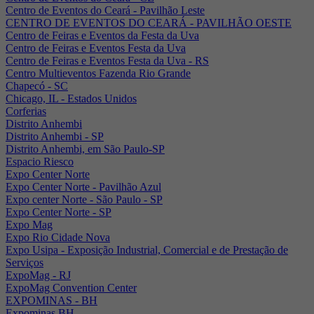
Centro de Eventos do Ceará - Pavilhão Leste
CENTRO DE EVENTOS DO CEARÁ - PAVILHÃO OESTE
Centro de Feiras e Eventos da Festa da Uva
Centro de Feiras e Eventos Festa da Uva
Centro de Feiras e Eventos Festa da Uva - RS
Centro Multieventos Fazenda Rio Grande
Chapecó - SC
Chicago, IL - Estados Unidos
Corferias
Distrito Anhembi
Distrito Anhembi - SP
Distrito Anhembi, em São Paulo-SP
Espacio Riesco
Expo Center Norte
Expo Center Norte - Pavilhão Azul
Expo center Norte - São Paulo - SP
Expo Center Norte - SP
Expo Mag
Expo Rio Cidade Nova
Expo Usipa - Exposição Industrial, Comercial e de Prestação de
Serviços
ExpoMag - RJ
ExpoMag Convention Center
EXPOMINAS - BH
Expominas BH