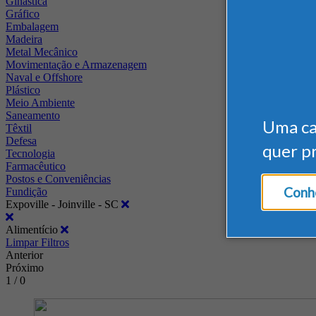
Ginástica
Gráfico
Embalagem
Madeira
Metal Mecânico
Movimentação e Armazenagem
Naval e Offshore
Plástico
Meio Ambiente
Saneamento
Uma c
Têxtil
Defesa
quer p
Tecnologia
Farmacêutico
Postos e Conveniências
Conhe
Fundição
Expoville - Joinville - SC
Alimentício
Limpar Filtros
Anterior
Próximo
1 / 0