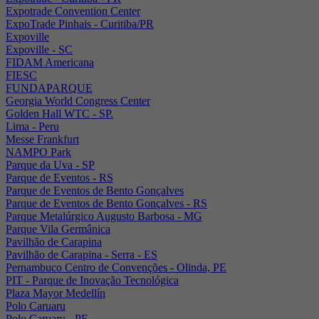
Expotrade Convention Center
ExpoTrade Pinhais - Curitiba/PR
Expoville
Expoville - SC
FIDAM Americana
FIESC
FUNDAPARQUE
Georgia World Congress Center
Golden Hall WTC - SP.
Lima - Peru
Messe Frankfurt
NAMPO Park
Parque da Uva - SP
Parque de Eventos - RS
Parque de Eventos de Bento Gonçalves
Parque de Eventos de Bento Gonçalves - RS
Parque Metalúrgico Augusto Barbosa - MG
Parque Vila Germânica
Pavilhão de Carapina
Pavilhão de Carapina - Serra - ES
Pernambuco Centro de Convenções - Olinda, PE
PIT - Parque de Inovação Tecnológica
Plaza Mayor Medellín
Polo Caruaru
Polo Caruaru - PE