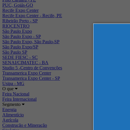
PUC, Goiás-GO
Recife Expo Center
Recife Expo Center - Recife, PE
Ribeirão Preto - SP
RIOCENTRO
São Paulo Expo
São Paulo Expo - SP
São Paulo Expo, São Paulo-SP
São Paulo Expo/SP
São Paulo SP
SEDE FIESC - SC
SENAI/CIMATEC - BA
Studio 5 -Centro de Convenções
Transamerica Expo Center
Transamerica Expo Center - SP
Usipa - MG
O que
Feira Nacional
Feira Internacional
Segmento
Energia
Alimentício
Agrícola
Construção e Mineração