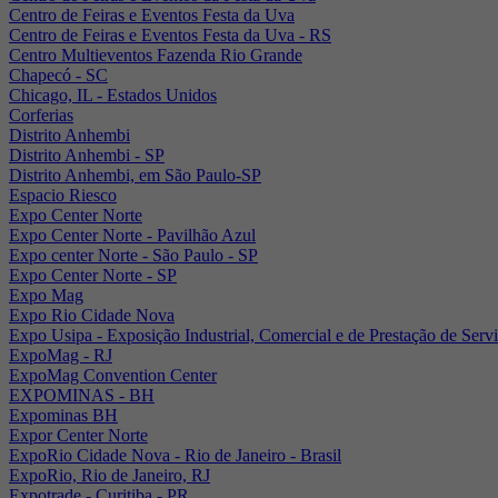
Centro de Feiras e Eventos Festa da Uva
Centro de Feiras e Eventos Festa da Uva - RS
Centro Multieventos Fazenda Rio Grande
Chapecó - SC
Chicago, IL - Estados Unidos
Corferias
Distrito Anhembi
Distrito Anhembi - SP
Distrito Anhembi, em São Paulo-SP
Espacio Riesco
Expo Center Norte
Expo Center Norte - Pavilhão Azul
Expo center Norte - São Paulo - SP
Expo Center Norte - SP
Expo Mag
Expo Rio Cidade Nova
Expo Usipa - Exposição Industrial, Comercial e de Prestação de Serv
ExpoMag - RJ
ExpoMag Convention Center
EXPOMINAS - BH
Expominas BH
Expor Center Norte
ExpoRio Cidade Nova - Rio de Janeiro - Brasil
ExpoRio, Rio de Janeiro, RJ
Expotrade - Curitiba - PR