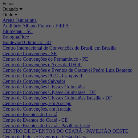
Feiras
Quando
Onde
Arena Jaguariuna
Auditório Albano Franco - FIEPA
Blumenau - SC
BolognaFiere
Boulevard Olimpico - RJ
Centro Internacional de Convenções do Brasil, em Brasília
Centro de Convenções - SE
Centro de Convenções de Pernambuco - PE
Centro de Convenções e Artes da UFOP
Centro de Convenções e Eventos de Cascavel Pedro Luiz Boaretto
Centro de Convenções PUC - Campus II
Centro de Convenções Salvador
Centro de Convenções Ulysses Guimarães
Centro de Convenções Ulysses Guimarães - DF
Centro de Convenções Ulysses Guimarães Brasília - DF
Centro de Convenções, em Aracaju
Centro de Convenções, em Aracaju.
Centro de Eventos do Ceará
Centro de Eventos do Ceará - CE
Centro de Eventos do Ceará - Pavilhão Leste
CENTRO DE EVENTOS DO CEARÁ - PAVILHÃO OESTE
Centro de Feiras e Eventos da Festa da Uva