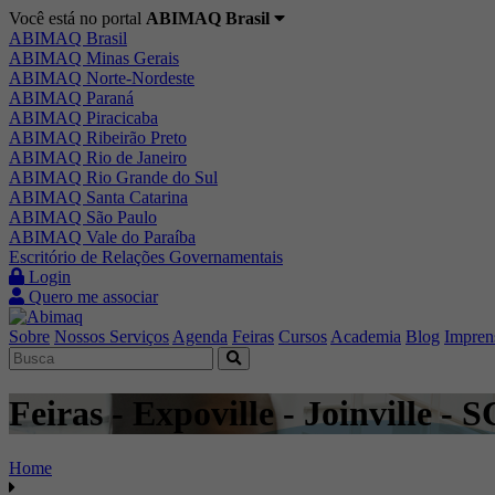
Você está no portal
ABIMAQ Brasil
ABIMAQ Brasil
ABIMAQ Minas Gerais
ABIMAQ Norte-Nordeste
ABIMAQ Paraná
ABIMAQ Piracicaba
ABIMAQ Ribeirão Preto
ABIMAQ Rio de Janeiro
ABIMAQ Rio Grande do Sul
ABIMAQ Santa Catarina
ABIMAQ São Paulo
ABIMAQ Vale do Paraíba
Escritório de Relações Governamentais
Login
Quero me associar
Sobre
Nossos Serviços
Agenda
Feiras
Cursos
Academia
Blog
Impren
Feiras - Expoville - Joinville - S
Home