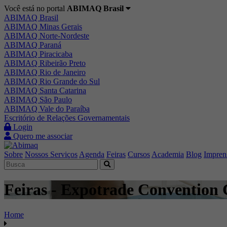
Você está no portal
ABIMAQ Brasil
ABIMAQ Brasil
ABIMAQ Minas Gerais
ABIMAQ Norte-Nordeste
ABIMAQ Paraná
ABIMAQ Piracicaba
ABIMAQ Ribeirão Preto
ABIMAQ Rio de Janeiro
ABIMAQ Rio Grande do Sul
ABIMAQ Santa Catarina
ABIMAQ São Paulo
ABIMAQ Vale do Paraíba
Escritório de Relações Governamentais
Login
Quero me associar
Sobre
Nossos Serviços
Agenda
Feiras
Cursos
Academia
Blog
Impren
Feiras - Expotrade Convention C
Home