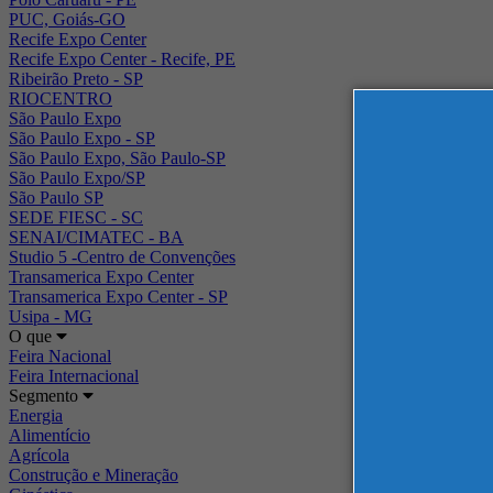
PUC, Goiás-GO
Recife Expo Center
Recife Expo Center - Recife, PE
Ribeirão Preto - SP
RIOCENTRO
São Paulo Expo
São Paulo Expo - SP
São Paulo Expo, São Paulo-SP
São Paulo Expo/SP
São Paulo SP
SEDE FIESC - SC
SENAI/CIMATEC - BA
Studio 5 -Centro de Convenções
Transamerica Expo Center
Transamerica Expo Center - SP
Usipa - MG
O que
Feira Nacional
Feira Internacional
Segmento
Energia
Alimentício
Agrícola
Construção e Mineração