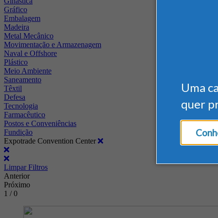
Ginástica
Gráfico
Embalagem
Madeira
Metal Mecânico
Movimentação e Armazenagem
Naval e Offshore
Plástico
Meio Ambiente
Saneamento
Uma c
Têxtil
Defesa
quer p
Tecnologia
Farmacêutico
Postos e Conveniências
Conhe
Fundição
Expotrade Convention Center
Limpar Filtros
Anterior
Próximo
1 / 0