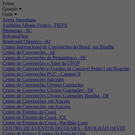
Feiras
Quando
Onde
Arena Jaguariuna
Auditório Albano Franco - FIEPA
Blumenau - SC
BolognaFiere
Boulevard Olimpico - RJ
Centro Internacional de Convenções do Brasil, em Brasília
Centro de Convenções - SE
Centro de Convenções de Pernambuco - PE
Centro de Convenções e Artes da UFOP
Centro de Convenções e Eventos de Cascavel Pedro Luiz Boaretto
Centro de Convenções PUC - Campus II
Centro de Convenções Salvador
Centro de Convenções Ulysses Guimarães
Centro de Convenções Ulysses Guimarães - DF
Centro de Convenções Ulysses Guimarães Brasília - DF
Centro de Convenções, em Aracaju
Centro de Convenções, em Aracaju.
Centro de Eventos do Ceará
Centro de Eventos do Ceará - CE
Centro de Eventos do Ceará - Pavilhão Leste
CENTRO DE EVENTOS DO CEARÁ - PAVILHÃO OESTE
Centro de Feiras e Eventos da Festa da Uva