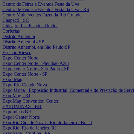
Centro de Feiras e Eventos Festa da Uva
Centro de Feiras e Eventos Festa da Uva - RS
Centro Multieventos Fazenda Rio Grande
Chapecó - SC
Chicago, IL - Estados Unidos
Corferias
Distrito Anhembi
Distrito Anhembi - SP
Distrito Anhembi, em São Paulo-SP
Espacio Riesco
Expo Center Norte
Expo Center Norte - Pavilhão Azul
Expo center Norte - São Paulo - SP
Expo Center Norte - SP
Expo Mag
Expo Rio Cidade Nova
Expo Usipa - Exposição Industrial, Comercial e de Prestação de Serv
ExpoMag - RJ
ExpoMag Convention Center
EXPOMINAS - BH
Expominas BH
Expor Center Norte
ExpoRio Cidade Nova - Rio de Janeiro - Brasil
ExpoRio, Rio de Janeiro, RJ
Expotrade - Curitiba - PR