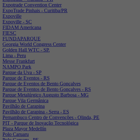
Expotrade Convention Center
ExpoTrade Pinhais - Curitiba/PR
Expoville
Expoville - SC
FIDAM Americana
FIESC
FUNDAPARQUE
Georgia World Congress Center
Golden Hall WTC - SP.
Lima - Peru
Messe Frankfurt
NAMPO Park
Parque da Uva - SP
Parque de Eventos - RS
Parque de Eventos de Bento Gonçalves
Parque de Eventos de Bento Gonçalves - RS
Parque Metalúrgico Augusto Barbosa - MG
Parque Vila Germânica
Pavilhão de Carapina
Pavilhão de Carapina - Serra - ES
Pernambuco Centro de Convenções - Olinda, PE
PIT - Parque de Inovação Tecnológica
Plaza Mayor Medellín
Polo Caruaru
Polo Caruaru - PE