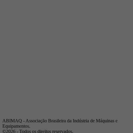
Telefone:
(19) 3432-2517
Celular:
(19) 97128-4664
E-mail:
srpi@abimaq.org.br
Ribeirão Preto - São Paulo
Endereço:
Av. Pres. Vargas, 2001 | Sala 153
Telefone:
(16) 3941-4113
Celular:
(16) 9 9734-2810
São José dos Campos - São Paulo
Endereço:
Estrada Dr. Altino Bondesan, 500 | Sala 112
Telefone:
(12) 3939-5733
Celular:
(12) 99614-6010
E-mail:
srvp@abimaq.org.br
São Paulo - São Paulo
Endereço:
Avenida Jabaquara, 2925
Telefone:
(11) 5582-6311
ABIMAQ - Associação Brasileira da Indústria de Máquinas e
Equipamentos.
©2026 - Todos os direitos reservados.