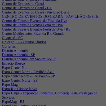
Centro de Eventos do Ceará
Centro de Eventos do Ceará - CE
Centro de Eventos do Ceará - Pavilhão Leste
CENTRO DE EVENTOS DO CEARÁ - PAVILHÃO OESTE
Centro de Feiras e Eventos da Festa da Uva
Centro de Feiras e Eventos Festa da Uva
Centro de Feiras e Eventos Festa da Uva - RS
Centro Multieventos Fazenda Rio Grande
Chapecó - SC
Chicago, IL - Estados Unidos
Corferias
Distrito Anhembi
Distrito Anhembi - SP
Distrito Anhembi, em São Paulo-SP
Espacio Riesco
Expo Center Norte
Expo Center Norte - Pavilhão Azul
Expo center Norte - São Paulo - SP
Expo Center Norte - SP
Expo Mag
Expo Rio Cidade Nova
Expo Usipa - Exposição Industrial, Comercial e de Prestação de
Serviços
ExpoMag - RJ
ExpoMag Convention Center