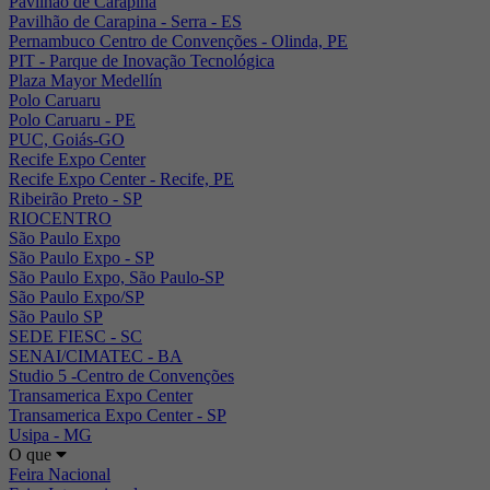
Pavilhão de Carapina
Pavilhão de Carapina - Serra - ES
Pernambuco Centro de Convenções - Olinda, PE
PIT - Parque de Inovação Tecnológica
Plaza Mayor Medellín
Polo Caruaru
Polo Caruaru - PE
PUC, Goiás-GO
Recife Expo Center
Recife Expo Center - Recife, PE
Ribeirão Preto - SP
RIOCENTRO
São Paulo Expo
São Paulo Expo - SP
São Paulo Expo, São Paulo-SP
São Paulo Expo/SP
São Paulo SP
SEDE FIESC - SC
SENAI/CIMATEC - BA
Studio 5 -Centro de Convenções
Transamerica Expo Center
Transamerica Expo Center - SP
Usipa - MG
O que
Feira Nacional