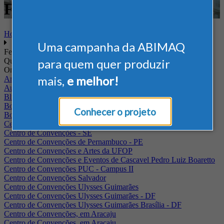
Farmacêutico
Home
Uma campanha da ABIMAQ
Feiras
Quando
para quem quer produzir
Onde
mais,
e melhor!
Arena Jaguariuna
Auditório Albano Franco - FIEPA
Blumenau - SC
BolognaFiere
Conhecer o projeto
Boulevard Olimpico - RJ
Centro Internacional de Convenções do Brasil, em Brasília
Centro de Convenções - SE
Centro de Convenções de Pernambuco - PE
Centro de Convenções e Artes da UFOP
Centro de Convenções e Eventos de Cascavel Pedro Luiz Boaretto
Centro de Convenções PUC - Campus II
Centro de Convenções Salvador
Centro de Convenções Ulysses Guimarães
Centro de Convenções Ulysses Guimarães - DF
Centro de Convenções Ulysses Guimarães Brasília - DF
Centro de Convenções, em Aracaju
Centro de Convenções, em Aracaju.