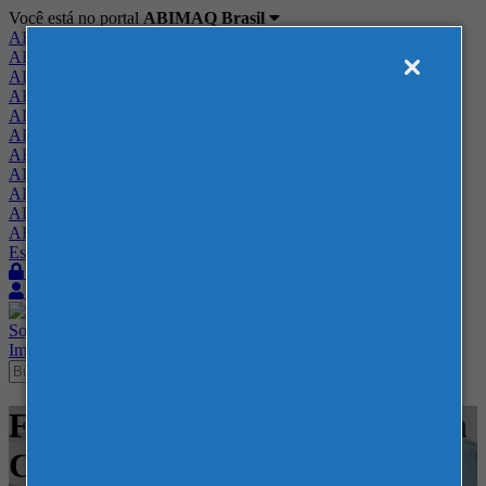
Você está no portal
ABIMAQ Brasil
ABIMAQ Brasil
ABIMAQ Minas Gerais
ABIMAQ Norte-Nordeste
ABIMAQ Paraná
ABIMAQ Piracicaba
ABIMAQ Ribeirão Preto
ABIMAQ Rio de Janeiro
ABIMAQ Rio Grande do Sul
ABIMAQ Santa Catarina
ABIMAQ São Paulo
ABIMAQ Vale do Paraíba
Escritório de Relações Governamentais
Login
Quero me associar
Sobre
Nossos Serviços
Agenda
Feiras
Cursos
Academia
Blog
Imprensa
Contato
Feiras - Expotrade Convention
Center - Feira Internacional -