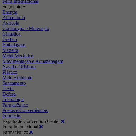
Feira Internacional
Segmento
Energia
Alimentício
Agrícola
Construção e Mineração
Ginástica
Gráfico
Embalagem
Madeira
Metal Mecânico
Movimentação e Armazenagem
Naval e Offshore
Plástico
Meio Ambiente
Saneamento
Têxtil
Defesa
Tecnologia
Farmacêutico
Postos e Conveniências
Fundição
Expotrade Convention Center
Feira Internacional
Farmacêutico