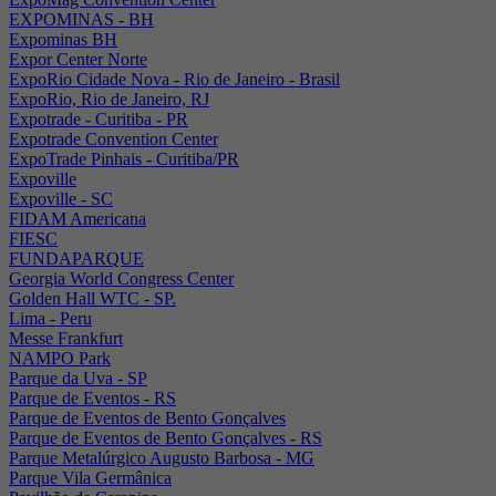
EXPOMINAS - BH
Expominas BH
Expor Center Norte
ExpoRio Cidade Nova - Rio de Janeiro - Brasil
ExpoRio, Rio de Janeiro, RJ
Expotrade - Curitiba - PR
Expotrade Convention Center
ExpoTrade Pinhais - Curitiba/PR
Expoville
Expoville - SC
FIDAM Americana
FIESC
FUNDAPARQUE
Georgia World Congress Center
Golden Hall WTC - SP.
Lima - Peru
Messe Frankfurt
NAMPO Park
Parque da Uva - SP
Parque de Eventos - RS
Parque de Eventos de Bento Gonçalves
Parque de Eventos de Bento Gonçalves - RS
Parque Metalúrgico Augusto Barbosa - MG
Parque Vila Germânica