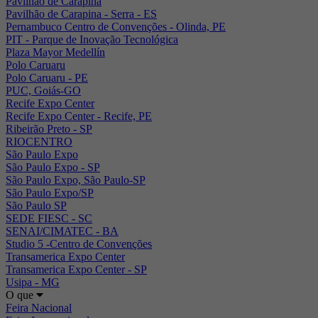
Pavilhão de Carapina
Pavilhão de Carapina - Serra - ES
Pernambuco Centro de Convenções - Olinda, PE
PIT - Parque de Inovação Tecnológica
Plaza Mayor Medellín
Polo Caruaru
Polo Caruaru - PE
PUC, Goiás-GO
Recife Expo Center
Recife Expo Center - Recife, PE
Ribeirão Preto - SP
RIOCENTRO
São Paulo Expo
São Paulo Expo - SP
São Paulo Expo, São Paulo-SP
São Paulo Expo/SP
São Paulo SP
SEDE FIESC - SC
SENAI/CIMATEC - BA
Studio 5 -Centro de Convenções
Transamerica Expo Center
Transamerica Expo Center - SP
Usipa - MG
O que
Feira Nacional