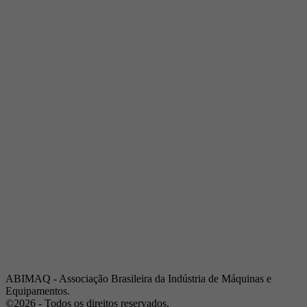
Telefone:
(19) 3432-2517
Celular:
(19) 97128-4664
E-mail:
srpi@abimaq.org.br
Ribeirão Preto - São Paulo
Endereço:
Av. Pres. Vargas, 2001 | Sala 153
Telefone:
(16) 3941-4113
Celular:
(16) 9 9734-2810
São José dos Campos - São Paulo
Endereço:
Estrada Dr. Altino Bondesan, 500 | Sala 112
Telefone:
(12) 3939-5733
Celular:
(12) 99614-6010
E-mail:
srvp@abimaq.org.br
São Paulo - São Paulo
Endereço:
Avenida Jabaquara, 2925
Telefone:
(11) 5582-6311
ABIMAQ - Associação Brasileira da Indústria de Máquinas e
Equipamentos.
©2026 - Todos os direitos reservados.