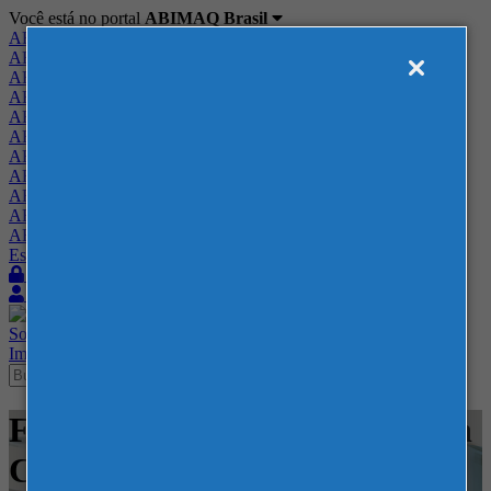
Você está no portal
ABIMAQ Brasil
ABIMAQ Brasil
ABIMAQ Minas Gerais
ABIMAQ Norte-Nordeste
ABIMAQ Paraná
ABIMAQ Piracicaba
ABIMAQ Ribeirão Preto
ABIMAQ Rio de Janeiro
ABIMAQ Rio Grande do Sul
ABIMAQ Santa Catarina
ABIMAQ São Paulo
ABIMAQ Vale do Paraíba
Escritório de Relações Governamentais
Login
Quero me associar
Sobre
Nossos Serviços
Agenda
Feiras
Cursos
Academia
Blog
Imprensa
Contato
Feiras - Expotrade Convention
Center - Feira Internacional -