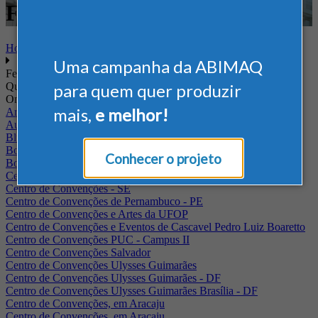
Farmacêutico
Home
Uma campanha da ABIMAQ
Feiras
Quando
para quem quer produzir
Onde
mais,
e melhor!
Arena Jaguariuna
Auditório Albano Franco - FIEPA
Blumenau - SC
BolognaFiere
Conhecer o projeto
Boulevard Olimpico - RJ
Centro Internacional de Convenções do Brasil, em Brasília
Centro de Convenções - SE
Centro de Convenções de Pernambuco - PE
Centro de Convenções e Artes da UFOP
Centro de Convenções e Eventos de Cascavel Pedro Luiz Boaretto
Centro de Convenções PUC - Campus II
Centro de Convenções Salvador
Centro de Convenções Ulysses Guimarães
Centro de Convenções Ulysses Guimarães - DF
Centro de Convenções Ulysses Guimarães Brasília - DF
Centro de Convenções, em Aracaju
Centro de Convenções, em Aracaju.