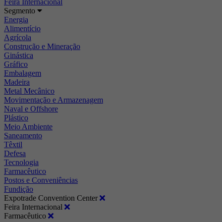
Feira Internacional
Segmento
Energia
Alimentício
Agrícola
Construção e Mineração
Ginástica
Gráfico
Embalagem
Madeira
Metal Mecânico
Movimentação e Armazenagem
Naval e Offshore
Plástico
Meio Ambiente
Saneamento
Têxtil
Defesa
Tecnologia
Farmacêutico
Postos e Conveniências
Fundição
Expotrade Convention Center
Feira Internacional
Farmacêutico