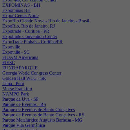
EXPOMINAS - BH
Expominas BH
Expor Center Norte
ExpoRio Cidade Nova - Rio de Janeiro - Brasil
ExpoRio, Rio de Janeiro, RJ
Expotrade - Curitiba - PR
Expotrade Convention Center
ExpoTrade Pinhais - Curitiba/PR
Expoville
Expoville - SC
FIDAM Americana
FIESC
FUNDAPARQUE
Georgia World Congress Center
Golden Hall WTC - SP.
Lima - Peru
Messe Frankfurt
NAMPO Park
Parque da Uva - SP
Parque de Eventos - RS
Parque de Eventos de Bento Gonçalves
Parque de Eventos de Bento Gonçalves - RS
Parque Metalúrgico Augusto Barbosa - MG
Parque Vila Germânica