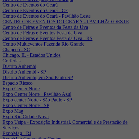
Centro de Eventos do Ceará
Centro de Eventos do Ceará - CE
Centro de Eventos do Ceará - Pavilhão Leste
CENTRO DE EVENTOS DO CEARÁ - PAVILHÃO OESTE
Centro de Feiras e Eventos da Festa da Uva
Centro de Feiras e Eventos Festa da Uva
Centro de Feiras e Eventos Festa da Uva - RS
Centro Multieventos Fazenda Rio Grande
Chapecó - SC
Chicago, IL - Estados Unidos
Corferias
Distrito Anhembi
Distrito Anhembi - SP
Distrito Anhembi, em São Paulo-SP
Espacio Riesco
Expo Center Norte
Expo Center Norte - Pavilhão Azul
Expo center Norte - São Paulo - SP
Expo Center Norte - SP
Expo Mag
Expo Rio Cidade Nova
Expo Usipa - Exposição Industrial, Comercial e de Prestação de
Serviços
ExpoMag - RJ
ExpoMag Convention Center