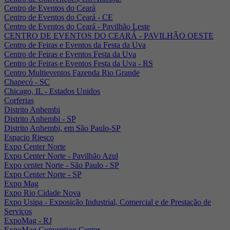
Centro de Eventos do Ceará
Centro de Eventos do Ceará - CE
Centro de Eventos do Ceará - Pavilhão Leste
CENTRO DE EVENTOS DO CEARÁ - PAVILHÃO OESTE
Centro de Feiras e Eventos da Festa da Uva
Centro de Feiras e Eventos Festa da Uva
Centro de Feiras e Eventos Festa da Uva - RS
Centro Multieventos Fazenda Rio Grande
Chapecó - SC
Chicago, IL - Estados Unidos
Corferias
Distrito Anhembi
Distrito Anhembi - SP
Distrito Anhembi, em São Paulo-SP
Espacio Riesco
Expo Center Norte
Expo Center Norte - Pavilhão Azul
Expo center Norte - São Paulo - SP
Expo Center Norte - SP
Expo Mag
Expo Rio Cidade Nova
Expo Usipa - Exposição Industrial, Comercial e de Prestação de
Serviços
ExpoMag - RJ
ExpoMag Convention Center