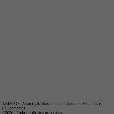
Telefone:
(19) 3432-2517
Celular:
(19) 97128-4664
E-mail:
srpi@abimaq.org.br
Ribeirão Preto - São Paulo
Endereço:
Av. Pres. Vargas, 2001 | Sala 153
Telefone:
(16) 3941-4113
Celular:
(16) 9 9734-2810
São José dos Campos - São Paulo
Endereço:
Estrada Dr. Altino Bondesan, 500 | Sala 112
Telefone:
(12) 3939-5733
Celular:
(12) 99614-6010
E-mail:
srvp@abimaq.org.br
São Paulo - São Paulo
Endereço:
Avenida Jabaquara, 2925
Telefone:
(11) 5582-6311
ABIMAQ - Associação Brasileira da Indústria de Máquinas e
Equipamentos.
©2026 - Todos os direitos reservados.