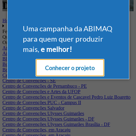
Defesa
Home
Uma campanha da ABIMAQ
Feiras
Quando
para quem quer produzir
Onde
mais,
e melhor!
Arena Jaguariuna
Auditório Albano Franco - FIEPA
Blumenau - SC
BolognaFiere
Conhecer o projeto
Boulevard Olimpico - RJ
Centro Internacional de Convenções do Brasil, em Brasília
Centro de Convenções - SE
Centro de Convenções de Pernambuco - PE
Centro de Convenções e Artes da UFOP
Centro de Convenções e Eventos de Cascavel Pedro Luiz Boaretto
Centro de Convenções PUC - Campus II
Centro de Convenções Salvador
Centro de Convenções Ulysses Guimarães
Centro de Convenções Ulysses Guimarães - DF
Centro de Convenções Ulysses Guimarães Brasília - DF
Centro de Convenções, em Aracaju
Centro de Convenções, em Aracaju.