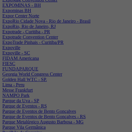
EXPOMINAS - BH
Expominas BH
Expor Center Norte
ExpoRio Cidade Nova - Rio de Janeiro - Brasil
ExpoRio, Rio de Janeiro, RJ
Expotrade - Curitiba - PR
Expotrade Convention Center
ExpoTrade Pinhais - Curitiba/PR
Expoville
Expoville - SC
FIDAM Americana
FIESC
FUNDAPARQUE
Georgia World Congress Center
Golden Hall WTC - SP.
Lima - Peru
Messe Frankfurt
NAMPO Park
Parque da Uva - SP
Parque de Eventos - RS
Parque de Eventos de Bento Gonçalves
Parque de Eventos de Bento Gonçalves - RS
Parque Metalúrgico Augusto Barbosa - MG
Parque Vila Germânica