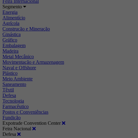
Feira Internacional
Segmento
Energia
Alimentício
Agrícola
Construção e Mineração
Ginástica
Gráfico
Embalagem
Madeira
Metal Mecânico
Movimentação e Armazenagem
Naval e Offshore
Plástico
Meio Ambiente
Saneamento
Têxtil
Defesa
Tecnologia
Farmacêutico
Postos e Conveniências
Fundição
Expotrade Convention Center
Feira Nacional
Defesa