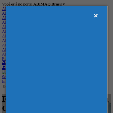
Você está no portal
ABIMAQ Brasil
ABIMAQ Brasil
ABIMAQ Minas Gerais
ABIMAQ Norte-Nordeste
ABIMAQ Paraná
ABIMAQ Piracicaba
ABIMAQ Ribeirão Preto
ABIMAQ Rio de Janeiro
ABIMAQ Rio Grande do Sul
ABIMAQ Santa Catarina
ABIMAQ São Paulo
ABIMAQ Vale do Paraíba
Escritório de Relações Governamentais
Login
Quero me associar
Sobre
Nossos Serviços
Agenda
Feiras
Cursos
Academia
Blog
Imprensa
Contato
Feiras - Expotrade Convention
Center - Feira Nacional -