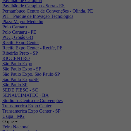
Pavilhão de Carapina
Pavilhão de Carapina - Serra - ES
Pernambuco Centro de Convenções - Olinda, PE
PIT - Parque de Inovação Tecnológica
Plaza Mayor Medellín
Polo Caruaru
Polo Caruaru - PE
PUC, Goiás-GO
Recife Expo Center
Recife Expo Center - Recife, PE
Ribeirão Preto - SP
RIOCENTRO
São Paulo Expo
São Paulo Expo - SP
São Paulo Expo, São Paulo-SP
São Paulo Expo/SP
São Paulo SP
SEDE FIESC - SC
SENAI/CIMATEC - BA
Studio 5 -Centro de Convenções
Transamerica Expo Center
Transamerica Expo Center - SP
Usipa - MG
O que
Feira Nacional