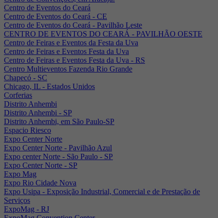
Centro de Eventos do Ceará
Centro de Eventos do Ceará - CE
Centro de Eventos do Ceará - Pavilhão Leste
CENTRO DE EVENTOS DO CEARÁ - PAVILHÃO OESTE
Centro de Feiras e Eventos da Festa da Uva
Centro de Feiras e Eventos Festa da Uva
Centro de Feiras e Eventos Festa da Uva - RS
Centro Multieventos Fazenda Rio Grande
Chapecó - SC
Chicago, IL - Estados Unidos
Corferias
Distrito Anhembi
Distrito Anhembi - SP
Distrito Anhembi, em São Paulo-SP
Espacio Riesco
Expo Center Norte
Expo Center Norte - Pavilhão Azul
Expo center Norte - São Paulo - SP
Expo Center Norte - SP
Expo Mag
Expo Rio Cidade Nova
Expo Usipa - Exposição Industrial, Comercial e de Prestação de
Serviços
ExpoMag - RJ
ExpoMag Convention Center