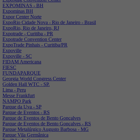
EXPOMINAS - BH
Expominas BH
Expor Center Norte
ExpoRio Cidade Nova - Rio de Janeiro - Brasil
ExpoRio, Rio de Janeiro, RJ
Expotrade - Curitiba - PR
Expotrade Convention Center
ExpoTrade Pinhais - Curitiba/PR
Expoville
Expoville - SC
FIDAM Americana
FIESC
FUNDAPARQUE
Georgia World Congress Center
Golden Hall WTC - SP.
Lima - Peru
Messe Frankfurt
NAMPO Park
Parque da Uva - SP
Parque de Eventos - RS
Parque de Eventos de Bento Gonçalves
Parque de Eventos de Bento Gonçalves - RS
Parque Metalúrgico Augusto Barbosa - MG
Parque Vila Germânica