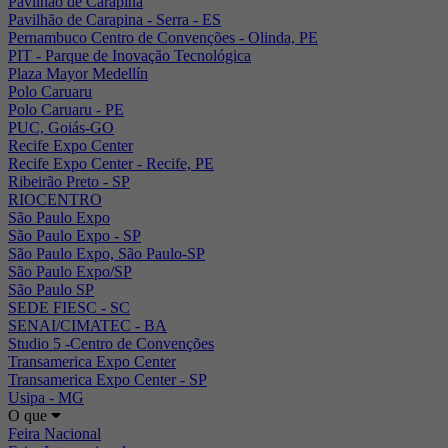
Pavilhão de Carapina
Pavilhão de Carapina - Serra - ES
Pernambuco Centro de Convenções - Olinda, PE
PIT - Parque de Inovação Tecnológica
Plaza Mayor Medellín
Polo Caruaru
Polo Caruaru - PE
PUC, Goiás-GO
Recife Expo Center
Recife Expo Center - Recife, PE
Ribeirão Preto - SP
RIOCENTRO
São Paulo Expo
São Paulo Expo - SP
São Paulo Expo, São Paulo-SP
São Paulo Expo/SP
São Paulo SP
SEDE FIESC - SC
SENAI/CIMATEC - BA
Studio 5 -Centro de Convenções
Transamerica Expo Center
Transamerica Expo Center - SP
Usipa - MG
O que
Feira Nacional