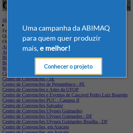
Construção e Mineração
Home
Uma campanha da ABIMAQ
Feiras
Quando
para quem quer produzir
Onde
mais,
e melhor!
Arena Jaguariuna
Auditório Albano Franco - FIEPA
Blumenau - SC
BolognaFiere
Conhecer o projeto
Boulevard Olimpico - RJ
Centro Internacional de Convenções do Brasil, em Brasília
Centro de Convenções - SE
Centro de Convenções de Pernambuco - PE
Centro de Convenções e Artes da UFOP
Centro de Convenções e Eventos de Cascavel Pedro Luiz Boaretto
Centro de Convenções PUC - Campus II
Centro de Convenções Salvador
Centro de Convenções Ulysses Guimarães
Centro de Convenções Ulysses Guimarães - DF
Centro de Convenções Ulysses Guimarães Brasília - DF
Centro de Convenções, em Aracaju
Centro de Convenções, em Aracaju.