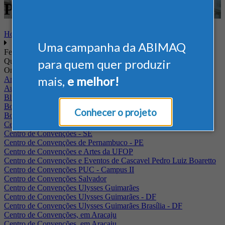
Plástico
Home
Uma campanha da ABIMAQ
Feiras
Quando
para quem quer produzir
Onde
mais,
e melhor!
Arena Jaguariuna
Auditório Albano Franco - FIEPA
Blumenau - SC
BolognaFiere
Conhecer o projeto
Boulevard Olimpico - RJ
Centro Internacional de Convenções do Brasil, em Brasília
Centro de Convenções - SE
Centro de Convenções de Pernambuco - PE
Centro de Convenções e Artes da UFOP
Centro de Convenções e Eventos de Cascavel Pedro Luiz Boaretto
Centro de Convenções PUC - Campus II
Centro de Convenções Salvador
Centro de Convenções Ulysses Guimarães
Centro de Convenções Ulysses Guimarães - DF
Centro de Convenções Ulysses Guimarães Brasília - DF
Centro de Convenções, em Aracaju
Centro de Convenções, em Aracaju.