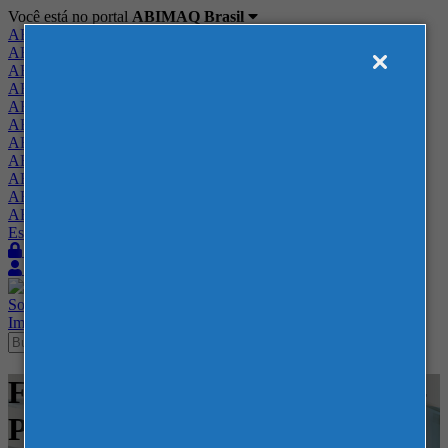
Você está no portal
ABIMAQ Brasil
ABIMAQ Brasil
ABIMAQ Minas Gerais
ABIMAQ Norte-Nordeste
ABIMAQ Paraná
ABIMAQ Piracicaba
ABIMAQ Ribeirão Preto
ABIMAQ Rio de Janeiro
ABIMAQ Rio Grande do Sul
ABIMAQ Santa Catarina
ABIMAQ São Paulo
ABIMAQ Vale do Paraíba
Escritório de Relações Governamentais
Login
Quero me associar
Sobre
Nossos Serviços
Agenda
Feiras
Cursos
Academia
Blog
Imprensa
Contato
Feiras - Expotrade - Curitiba -
PR - Feira Internacional -