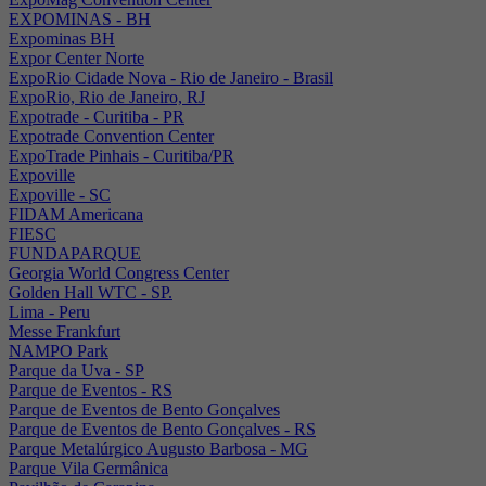
EXPOMINAS - BH
Expominas BH
Expor Center Norte
ExpoRio Cidade Nova - Rio de Janeiro - Brasil
ExpoRio, Rio de Janeiro, RJ
Expotrade - Curitiba - PR
Expotrade Convention Center
ExpoTrade Pinhais - Curitiba/PR
Expoville
Expoville - SC
FIDAM Americana
FIESC
FUNDAPARQUE
Georgia World Congress Center
Golden Hall WTC - SP.
Lima - Peru
Messe Frankfurt
NAMPO Park
Parque da Uva - SP
Parque de Eventos - RS
Parque de Eventos de Bento Gonçalves
Parque de Eventos de Bento Gonçalves - RS
Parque Metalúrgico Augusto Barbosa - MG
Parque Vila Germânica