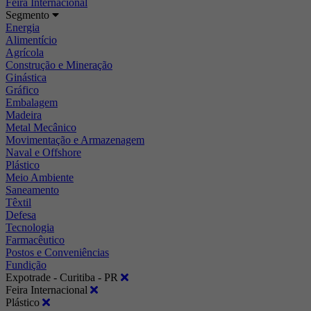
Feira Internacional
Segmento
Energia
Alimentício
Agrícola
Construção e Mineração
Ginástica
Gráfico
Embalagem
Madeira
Metal Mecânico
Movimentação e Armazenagem
Naval e Offshore
Plástico
Meio Ambiente
Saneamento
Têxtil
Defesa
Tecnologia
Farmacêutico
Postos e Conveniências
Fundição
Expotrade - Curitiba - PR
Feira Internacional
Plástico