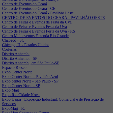
Centro de Eventos do Ceará
Centro de Eventos do Ceará - CE
Centro de Eventos do Ceará - Pavilhão Leste
CENTRO DE EVENTOS DO CEARÁ - PAVILHÃO OESTE
Centro de Feiras e Eventos da Festa da Uva
Centro de Feiras e Eventos Festa da Uva
Centro de Feiras e Eventos Festa da Uva - RS
Centro Multieventos Fazenda Rio Grande
Chapecó - SC
Chicago, IL - Estados Unidos
Corferias
Distrito Anhembi
Distrito Anhembi - SP
Distrito Anhembi, em São Paulo-SP
Espacio Riesco
Expo Center Norte
Expo Center Norte - Pavilhão Azul
Expo center Norte - São Paulo - SP
Expo Center Norte - SP
Expo Mag
Expo Rio Cidade Nova
Expo Usipa - Exposição Industrial, Comercial e de Prestação de
Serviços
ExpoMag - RJ
ExpoMag Convention Center