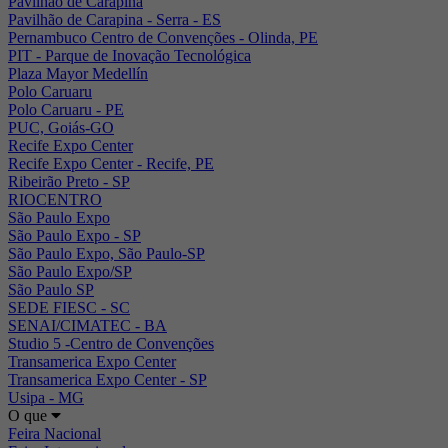
Pavilhão de Carapina
Pavilhão de Carapina - Serra - ES
Pernambuco Centro de Convenções - Olinda, PE
PIT - Parque de Inovação Tecnológica
Plaza Mayor Medellín
Polo Caruaru
Polo Caruaru - PE
PUC, Goiás-GO
Recife Expo Center
Recife Expo Center - Recife, PE
Ribeirão Preto - SP
RIOCENTRO
São Paulo Expo
São Paulo Expo - SP
São Paulo Expo, São Paulo-SP
São Paulo Expo/SP
São Paulo SP
SEDE FIESC - SC
SENAI/CIMATEC - BA
Studio 5 -Centro de Convenções
Transamerica Expo Center
Transamerica Expo Center - SP
Usipa - MG
O que
Feira Nacional