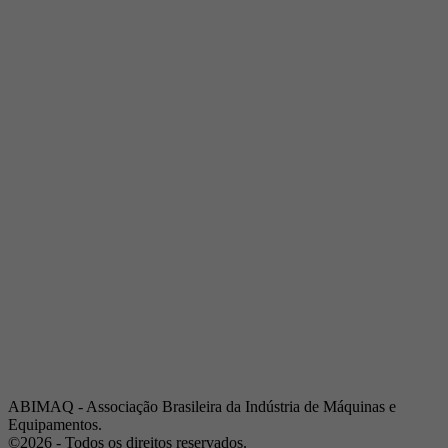
Telefone:
(19) 3432-2517
Celular:
(19) 97128-4664
E-mail:
srpi@abimaq.org.br
Ribeirão Preto - São Paulo
Endereço:
Av. Pres. Vargas, 2001 | Sala 153
Telefone:
(16) 3941-4113
Celular:
(16) 9 9734-2810
São José dos Campos - São Paulo
Endereço:
Estrada Dr. Altino Bondesan, 500 | Sala 112
Telefone:
(12) 3939-5733
Celular:
(12) 99614-6010
E-mail:
srvp@abimaq.org.br
São Paulo - São Paulo
Endereço:
Avenida Jabaquara, 2925
Telefone:
(11) 5582-6311
ABIMAQ - Associação Brasileira da Indústria de Máquinas e
Equipamentos.
©2026 - Todos os direitos reservados.