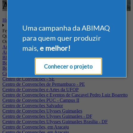
Ambiente
Home
Uma campanha da ABIMAQ
Feiras
Quando
para quem quer produzir
Onde
mais,
e melhor!
Arena Jaguariuna
Auditório Albano Franco - FIEPA
Blumenau - SC
BolognaFiere
Conhecer o projeto
Boulevard Olimpico - RJ
Centro Internacional de Convenções do Brasil, em Brasília
Centro de Convenções - SE
Centro de Convenções de Pernambuco - PE
Centro de Convenções e Artes da UFOP
Centro de Convenções e Eventos de Cascavel Pedro Luiz Boaretto
Centro de Convenções PUC - Campus II
Centro de Convenções Salvador
Centro de Convenções Ulysses Guimarães
Centro de Convenções Ulysses Guimarães - DF
Centro de Convenções Ulysses Guimarães Brasília - DF
Centro de Convenções, em Aracaju
Centro de Convenções, em Aracaju.