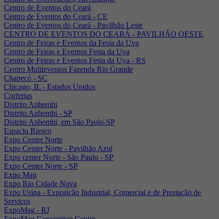
Centro de Eventos do Ceará
Centro de Eventos do Ceará - CE
Centro de Eventos do Ceará - Pavilhão Leste
CENTRO DE EVENTOS DO CEARÁ - PAVILHÃO OESTE
Centro de Feiras e Eventos da Festa da Uva
Centro de Feiras e Eventos Festa da Uva
Centro de Feiras e Eventos Festa da Uva - RS
Centro Multieventos Fazenda Rio Grande
Chapecó - SC
Chicago, IL - Estados Unidos
Corferias
Distrito Anhembi
Distrito Anhembi - SP
Distrito Anhembi, em São Paulo-SP
Espacio Riesco
Expo Center Norte
Expo Center Norte - Pavilhão Azul
Expo center Norte - São Paulo - SP
Expo Center Norte - SP
Expo Mag
Expo Rio Cidade Nova
Expo Usipa - Exposição Industrial, Comercial e de Prestação de
Serviços
ExpoMag - RJ
ExpoMag Convention Center