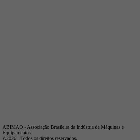
Telefone:
(19) 3432-2517
Celular:
(19) 97128-4664
E-mail:
srpi@abimaq.org.br
Ribeirão Preto - São Paulo
Endereço:
Av. Pres. Vargas, 2001 | Sala 153
Telefone:
(16) 3941-4113
Celular:
(16) 9 9734-2810
São José dos Campos - São Paulo
Endereço:
Estrada Dr. Altino Bondesan, 500 | Sala 112
Telefone:
(12) 3939-5733
Celular:
(12) 99614-6010
E-mail:
srvp@abimaq.org.br
São Paulo - São Paulo
Endereço:
Avenida Jabaquara, 2925
Telefone:
(11) 5582-6311
ABIMAQ - Associação Brasileira da Indústria de Máquinas e
Equipamentos.
©2026 - Todos os direitos reservados.