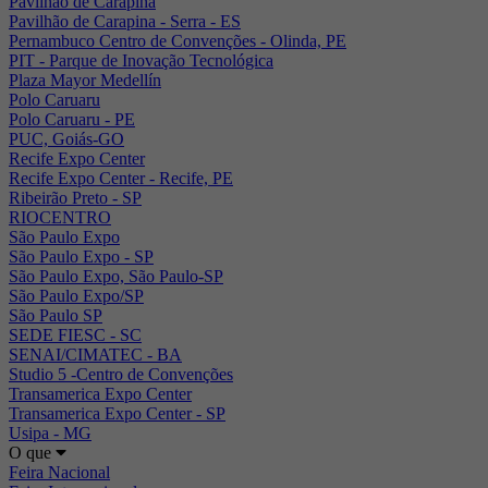
Pavilhão de Carapina
Pavilhão de Carapina - Serra - ES
Pernambuco Centro de Convenções - Olinda, PE
PIT - Parque de Inovação Tecnológica
Plaza Mayor Medellín
Polo Caruaru
Polo Caruaru - PE
PUC, Goiás-GO
Recife Expo Center
Recife Expo Center - Recife, PE
Ribeirão Preto - SP
RIOCENTRO
São Paulo Expo
São Paulo Expo - SP
São Paulo Expo, São Paulo-SP
São Paulo Expo/SP
São Paulo SP
SEDE FIESC - SC
SENAI/CIMATEC - BA
Studio 5 -Centro de Convenções
Transamerica Expo Center
Transamerica Expo Center - SP
Usipa - MG
O que
Feira Nacional