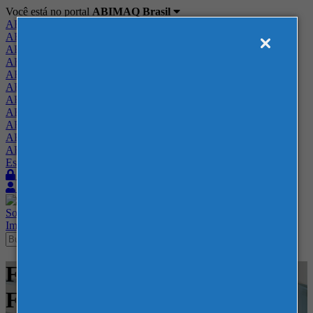
Você está no portal
ABIMAQ Brasil
ABIMAQ Brasil
ABIMAQ Minas Gerais
ABIMAQ Norte-Nordeste
ABIMAQ Paraná
ABIMAQ Piracicaba
ABIMAQ Ribeirão Preto
ABIMAQ Rio de Janeiro
ABIMAQ Rio Grande do Sul
ABIMAQ Santa Catarina
ABIMAQ São Paulo
ABIMAQ Vale do Paraíba
Escritório de Relações Governamentais
Login
Quero me associar
Sobre
Nossos Serviços
Agenda
Feiras
Cursos
Academia
Blog
Imprensa
Contato
Feiras - Expor Center Norte -
Feira Internacional - Meio