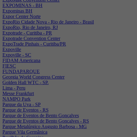
EXPOMINAS - BH
Expominas BH
Expor Center Norte
ExpoRio Cidade Nova - Rio de Janeiro - Brasil
ExpoRio, Rio de Janeiro, RJ
Expotrade - Curitiba - PR
Expotrade Convention Center
ExpoTrade Pinhais - Curitiba/PR
Expoville
Expoville - SC
FIDAM Americana
FIESC
FUNDAPARQUE
Georgia World Congress Center
Golden Hall WTC - SP.
Lima - Peru
Messe Frankfurt
NAMPO Park
Parque da Uva - SP
Parque de Eventos - RS
Parque de Eventos de Bento Gonçalves
Parque de Eventos de Bento Gonçalves - RS
Parque Metalúrgico Augusto Barbosa - MG
Parque Vila Germânica