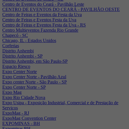
Centro de Eventos do Ceará - Pavilhão Leste
CENTRO DE EVENTOS DO CEARÁ - PAVILHÃO OESTE
Centro de Feiras e Eventos da Festa da Uva
Centro de Feiras e Eventos Festa da Uva
Centro de Feiras e Eventos Festa da Uva - RS
Centro Multieventos Fazenda Rio Grande
Chapecó - SC
Chicago, IL - Estados Unidos
Corferias
Distrito Anhembi
Distrito Anhembi - SP
Distrito Anhembi, em São Paulo-SP
Espacio Riesco
Expo Center Norte
Expo Center Norte - Pavilhão Azul
Expo center Norte - São Paulo - SP
Expo Center Norte - SP
Expo Mag
Expo Rio Cidade Nova
Expo Usipa - Exposição Industrial, Comercial e de Prestação de
Serviços
ExpoMag - RJ
ExpoMag Convention Center
EXPOMINAS - BH
Expominas BH