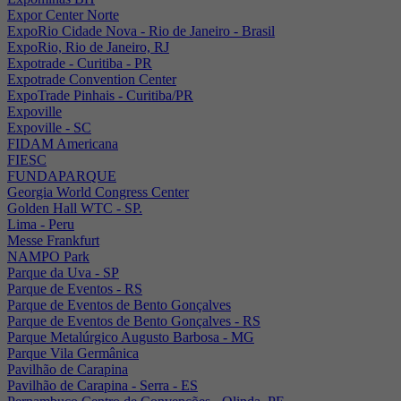
Expor Center Norte
ExpoRio Cidade Nova - Rio de Janeiro - Brasil
ExpoRio, Rio de Janeiro, RJ
Expotrade - Curitiba - PR
Expotrade Convention Center
ExpoTrade Pinhais - Curitiba/PR
Expoville
Expoville - SC
FIDAM Americana
FIESC
FUNDAPARQUE
Georgia World Congress Center
Golden Hall WTC - SP.
Lima - Peru
Messe Frankfurt
NAMPO Park
Parque da Uva - SP
Parque de Eventos - RS
Parque de Eventos de Bento Gonçalves
Parque de Eventos de Bento Gonçalves - RS
Parque Metalúrgico Augusto Barbosa - MG
Parque Vila Germânica
Pavilhão de Carapina
Pavilhão de Carapina - Serra - ES