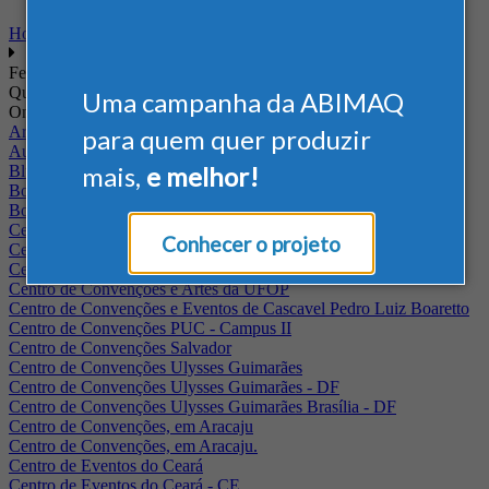
Home
Feiras
Quando
Uma campanha da ABIMAQ
Onde
Arena Jaguariuna
para quem quer produzir
Auditório Albano Franco - FIEPA
mais,
e melhor!
Blumenau - SC
BolognaFiere
Boulevard Olimpico - RJ
Centro Internacional de Convenções do Brasil, em Brasília
Conhecer o projeto
Centro de Convenções - SE
Centro de Convenções de Pernambuco - PE
Centro de Convenções e Artes da UFOP
Centro de Convenções e Eventos de Cascavel Pedro Luiz Boaretto
Centro de Convenções PUC - Campus II
Centro de Convenções Salvador
Centro de Convenções Ulysses Guimarães
Centro de Convenções Ulysses Guimarães - DF
Centro de Convenções Ulysses Guimarães Brasília - DF
Centro de Convenções, em Aracaju
Centro de Convenções, em Aracaju.
Centro de Eventos do Ceará
Centro de Eventos do Ceará - CE