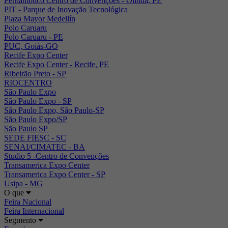
Pernambuco Centro de Convenções - Olinda, PE
PIT - Parque de Inovação Tecnológica
Plaza Mayor Medellín
Polo Caruaru
Polo Caruaru - PE
PUC, Goiás-GO
Recife Expo Center
Recife Expo Center - Recife, PE
Ribeirão Preto - SP
RIOCENTRO
São Paulo Expo
São Paulo Expo - SP
São Paulo Expo, São Paulo-SP
São Paulo Expo/SP
São Paulo SP
SEDE FIESC - SC
SENAI/CIMATEC - BA
Studio 5 -Centro de Convenções
Transamerica Expo Center
Transamerica Expo Center - SP
Usipa - MG
O que
Feira Nacional
Feira Internacional
Segmento