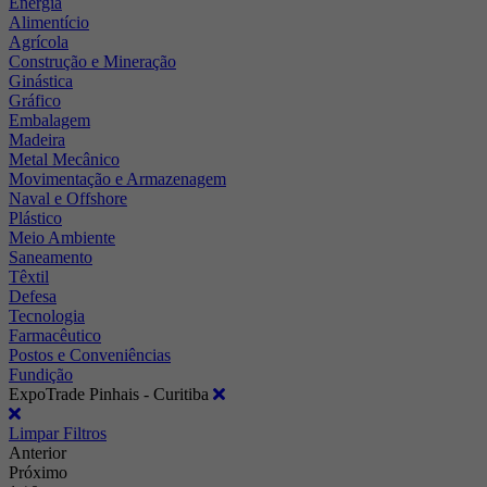
Energia
Alimentício
Agrícola
Construção e Mineração
Ginástica
Gráfico
Embalagem
Madeira
Metal Mecânico
Movimentação e Armazenagem
Naval e Offshore
Plástico
Meio Ambiente
Saneamento
Têxtil
Defesa
Tecnologia
Farmacêutico
Postos e Conveniências
Fundição
ExpoTrade Pinhais - Curitiba
Limpar Filtros
Anterior
Próximo