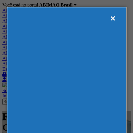
Você está no portal
ABIMAQ Brasil
ABIMAQ Brasil
ABIMAQ Minas Gerais
ABIMAQ Norte-Nordeste
ABIMAQ Paraná
ABIMAQ Piracicaba
ABIMAQ Ribeirão Preto
ABIMAQ Rio de Janeiro
ABIMAQ Rio Grande do Sul
ABIMAQ Santa Catarina
ABIMAQ São Paulo
ABIMAQ Vale do Paraíba
Escritório de Relações Governamentais
Login
Quero me associar
Sobre
Nossos Serviços
Agenda
Feiras
Cursos
Academia
Blog
Imprensa
Contato
Feiras - ExpoTrade Pinhais -
Curitiba -