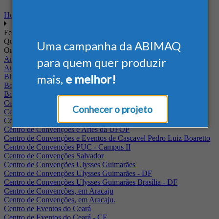
Home
Feiras
Quando
Uma campanha da ABIMAQ
Onde
Arena Jaguariuna
para quem quer produzir
Auditório Albano Franco - FIEPA
mais,
e melhor!
Blumenau - SC
BolognaFiere
Boulevard Olimpico - RJ
Centro Internacional de Convenções do Brasil, em Brasília
Conhecer o projeto
Centro de Convenções - SE
Centro de Convenções de Pernambuco - PE
Centro de Convenções e Artes da UFOP
Centro de Convenções e Eventos de Cascavel Pedro Luiz Boaretto
Centro de Convenções PUC - Campus II
Centro de Convenções Salvador
Centro de Convenções Ulysses Guimarães
Centro de Convenções Ulysses Guimarães - DF
Centro de Convenções Ulysses Guimarães Brasília - DF
Centro de Convenções, em Aracaju
Centro de Convenções, em Aracaju.
Centro de Eventos do Ceará
Centro de Eventos do Ceará - CE