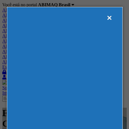
Você está no portal
ABIMAQ Brasil
ABIMAQ Brasil
ABIMAQ Minas Gerais
ABIMAQ Norte-Nordeste
ABIMAQ Paraná
ABIMAQ Piracicaba
ABIMAQ Ribeirão Preto
ABIMAQ Rio de Janeiro
ABIMAQ Rio Grande do Sul
ABIMAQ Santa Catarina
ABIMAQ São Paulo
ABIMAQ Vale do Paraíba
Escritório de Relações Governamentais
Login
Quero me associar
Sobre
Nossos Serviços
Agenda
Feiras
Cursos
Academia
Blog
Imprensa
Contato
Feiras - ExpoTrade Pinhais -
Curitiba -