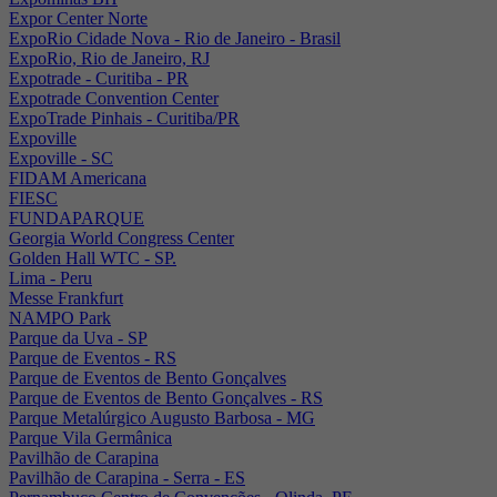
Expor Center Norte
ExpoRio Cidade Nova - Rio de Janeiro - Brasil
ExpoRio, Rio de Janeiro, RJ
Expotrade - Curitiba - PR
Expotrade Convention Center
ExpoTrade Pinhais - Curitiba/PR
Expoville
Expoville - SC
FIDAM Americana
FIESC
FUNDAPARQUE
Georgia World Congress Center
Golden Hall WTC - SP.
Lima - Peru
Messe Frankfurt
NAMPO Park
Parque da Uva - SP
Parque de Eventos - RS
Parque de Eventos de Bento Gonçalves
Parque de Eventos de Bento Gonçalves - RS
Parque Metalúrgico Augusto Barbosa - MG
Parque Vila Germânica
Pavilhão de Carapina
Pavilhão de Carapina - Serra - ES