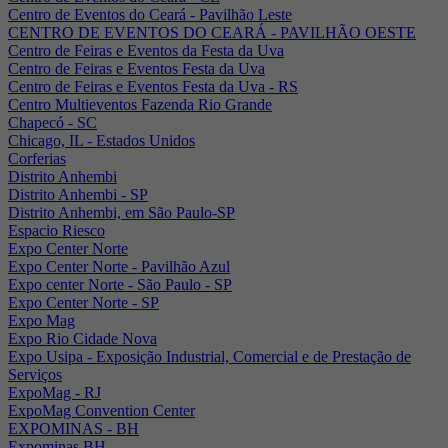
Centro de Eventos do Ceará - Pavilhão Leste
CENTRO DE EVENTOS DO CEARÁ - PAVILHÃO OESTE
Centro de Feiras e Eventos da Festa da Uva
Centro de Feiras e Eventos Festa da Uva
Centro de Feiras e Eventos Festa da Uva - RS
Centro Multieventos Fazenda Rio Grande
Chapecó - SC
Chicago, IL - Estados Unidos
Corferias
Distrito Anhembi
Distrito Anhembi - SP
Distrito Anhembi, em São Paulo-SP
Espacio Riesco
Expo Center Norte
Expo Center Norte - Pavilhão Azul
Expo center Norte - São Paulo - SP
Expo Center Norte - SP
Expo Mag
Expo Rio Cidade Nova
Expo Usipa - Exposição Industrial, Comercial e de Prestação de
Serviços
ExpoMag - RJ
ExpoMag Convention Center
EXPOMINAS - BH
Expominas BH