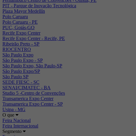
Pernambuco Centro de Convenções - Olinda, PE
PIT - Parque de Inovação Tecnológica
Plaza Mayor Medellín
Polo Caruaru
Polo Caruaru - PE
PUC, Goiás-GO
Recife Expo Center
Recife Expo Center - Recife, PE
Ribeirão Preto - SP
RIOCENTRO
São Paulo Expo
São Paulo Expo - SP
São Paulo Expo, São Paulo-SP
São Paulo Expo/SP
São Paulo SP
SEDE FIESC - SC
SENAI/CIMATEC - BA
Studio 5 -Centro de Convenções
Transamerica Expo Center
Transamerica Expo Center - SP
Usipa - MG
O que
Feira Nacional
Feira Internacional
Segmento