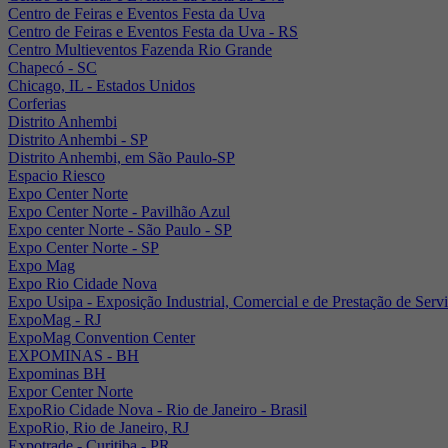
Centro de Feiras e Eventos Festa da Uva
Centro de Feiras e Eventos Festa da Uva - RS
Centro Multieventos Fazenda Rio Grande
Chapecó - SC
Chicago, IL - Estados Unidos
Corferias
Distrito Anhembi
Distrito Anhembi - SP
Distrito Anhembi, em São Paulo-SP
Espacio Riesco
Expo Center Norte
Expo Center Norte - Pavilhão Azul
Expo center Norte - São Paulo - SP
Expo Center Norte - SP
Expo Mag
Expo Rio Cidade Nova
Expo Usipa - Exposição Industrial, Comercial e de Prestação de Serv
ExpoMag - RJ
ExpoMag Convention Center
EXPOMINAS - BH
Expominas BH
Expor Center Norte
ExpoRio Cidade Nova - Rio de Janeiro - Brasil
ExpoRio, Rio de Janeiro, RJ
Expotrade - Curitiba - PR