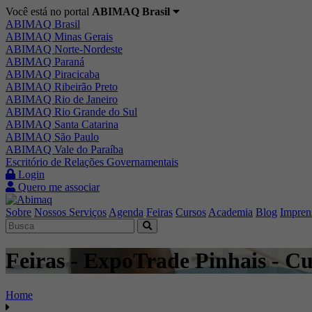
Você está no portal
ABIMAQ Brasil
ABIMAQ Brasil
ABIMAQ Minas Gerais
ABIMAQ Norte-Nordeste
ABIMAQ Paraná
ABIMAQ Piracicaba
ABIMAQ Ribeirão Preto
ABIMAQ Rio de Janeiro
ABIMAQ Rio Grande do Sul
ABIMAQ Santa Catarina
ABIMAQ São Paulo
ABIMAQ Vale do Paraíba
Escritório de Relações Governamentais
Login
Quero me associar
Sobre
Nossos Serviços
Agenda
Feiras
Cursos
Academia
Blog
Impren
Feiras - ExpoTrade Pinhais - Cur
Home