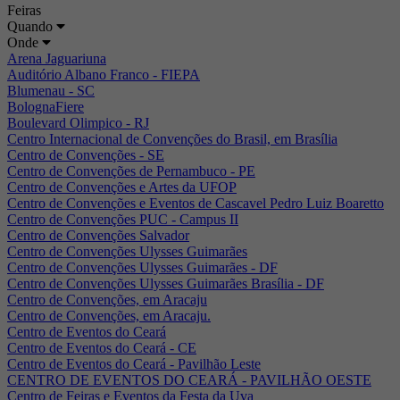
Feiras
Quando
Onde
Arena Jaguariuna
Auditório Albano Franco - FIEPA
Blumenau - SC
BolognaFiere
Boulevard Olimpico - RJ
Centro Internacional de Convenções do Brasil, em Brasília
Centro de Convenções - SE
Centro de Convenções de Pernambuco - PE
Centro de Convenções e Artes da UFOP
Centro de Convenções e Eventos de Cascavel Pedro Luiz Boaretto
Centro de Convenções PUC - Campus II
Centro de Convenções Salvador
Centro de Convenções Ulysses Guimarães
Centro de Convenções Ulysses Guimarães - DF
Centro de Convenções Ulysses Guimarães Brasília - DF
Centro de Convenções, em Aracaju
Centro de Convenções, em Aracaju.
Centro de Eventos do Ceará
Centro de Eventos do Ceará - CE
Centro de Eventos do Ceará - Pavilhão Leste
CENTRO DE EVENTOS DO CEARÁ - PAVILHÃO OESTE
Centro de Feiras e Eventos da Festa da Uva