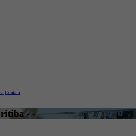
sa
Contato
itiba - -