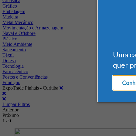
Ginástica
Gráfico
Embalagem
Madeira
Metal Mecânico
Movimentação e Armazenagem
Naval e Offshore
Plástico
Meio Ambiente
Saneamento
Uma c
Têxtil
Defesa
quer p
Tecnologia
Farmacêutico
Postos e Conveniências
Conhe
Fundição
ExpoTrade Pinhais - Curitiba
Limpar Filtros
Anterior
Próximo
1 / 0