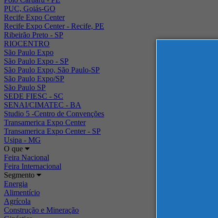
PUC, Goiás-GO
Recife Expo Center
Recife Expo Center - Recife, PE
Ribeirão Preto - SP
RIOCENTRO
São Paulo Expo
São Paulo Expo - SP
São Paulo Expo, São Paulo-SP
São Paulo Expo/SP
São Paulo SP
SEDE FIESC - SC
SENAI/CIMATEC - BA
Studio 5 -Centro de Convenções
Transamerica Expo Center
Transamerica Expo Center - SP
Usipa - MG
O que
Feira Nacional
Feira Internacional
Segmento
Energia
Alimentício
Agrícola
Construção e Mineração