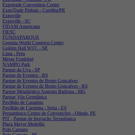
Expotrade Convention Center
ExpoTrade Pinhais - Curitiba/PR
Expoville
Expoville - SC
FIDAM Americana
FIESC
FUNDAPARQUE
Georgia World Congress Center
Golden Hall WTC - SP.
Lima - Peru
Messe Frankfurt
NAMPO Park
Parque da Uva - SP
Parque de Eventos - RS
Parque de Eventos de Bento Gonçalves
Parque de Eventos de Bento Gonçalves - RS
Parque Metalúrgico Augusto Barbosa - MG
Parque Vila Germânica
Pavilhão de Carapina
Pavilhão de Carapina - Serra - ES
Pernambuco Centro de Convenções - Olinda, PE
PIT - Parque de Inovação Tecnológica
Plaza Mayor Medellín
Polo Caruaru
Polo Caruaru - PE