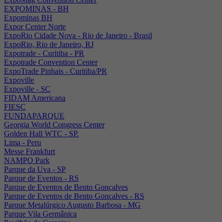
EXPOMINAS - BH
Expominas BH
Expor Center Norte
ExpoRio Cidade Nova - Rio de Janeiro - Brasil
ExpoRio, Rio de Janeiro, RJ
Expotrade - Curitiba - PR
Expotrade Convention Center
ExpoTrade Pinhais - Curitiba/PR
Expoville
Expoville - SC
FIDAM Americana
FIESC
FUNDAPARQUE
Georgia World Congress Center
Golden Hall WTC - SP.
Lima - Peru
Messe Frankfurt
NAMPO Park
Parque da Uva - SP
Parque de Eventos - RS
Parque de Eventos de Bento Gonçalves
Parque de Eventos de Bento Gonçalves - RS
Parque Metalúrgico Augusto Barbosa - MG
Parque Vila Germânica