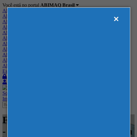
Você está no portal
ABIMAQ Brasil
ABIMAQ Brasil
ABIMAQ Minas Gerais
ABIMAQ Norte-Nordeste
ABIMAQ Paraná
ABIMAQ Piracicaba
ABIMAQ Ribeirão Preto
ABIMAQ Rio de Janeiro
ABIMAQ Rio Grande do Sul
ABIMAQ Santa Catarina
ABIMAQ São Paulo
ABIMAQ Vale do Paraíba
Escritório de Relações Governamentais
Login
Quero me associar
Sobre
Nossos Serviços
Agenda
Feiras
Cursos
Academia
Blog
Imprensa
Contato
Feiras - ExpoRio Cidade Nova
- Rio de Janeiro - Brasil - Feira