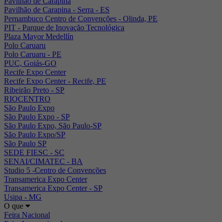
Pavilhão de Carapina
Pavilhão de Carapina - Serra - ES
Pernambuco Centro de Convenções - Olinda, PE
PIT - Parque de Inovação Tecnológica
Plaza Mayor Medellín
Polo Caruaru
Polo Caruaru - PE
PUC, Goiás-GO
Recife Expo Center
Recife Expo Center - Recife, PE
Ribeirão Preto - SP
RIOCENTRO
São Paulo Expo
São Paulo Expo - SP
São Paulo Expo, São Paulo-SP
São Paulo Expo/SP
São Paulo SP
SEDE FIESC - SC
SENAI/CIMATEC - BA
Studio 5 -Centro de Convenções
Transamerica Expo Center
Transamerica Expo Center - SP
Usipa - MG
O que
Feira Nacional