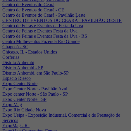
Centro de Eventos do Ceará
Centro de Eventos do Ceará - CE
Centro de Eventos do Ceará - Pavilhão Leste
CENTRO DE EVENTOS DO CEARÁ - PAVILHÃO OESTE
Centro de Feiras e Eventos da Festa da Uva
Centro de Feiras e Eventos Festa da Uva
Centro de Feiras e Eventos Festa da Uva - RS
Centro Multieventos Fazenda Rio Grande
Chapecó - SC
Chicago, IL - Estados Unidos
Corferias
Distrito Anhembi
Distrito Anhembi - SP
Distrito Anhembi, em São Paulo-SP
Espacio Riesco
Expo Center Norte
Expo Center Norte - Pavilhão Azul
Expo center Norte - São Paulo - SP
Expo Center Norte - SP
Expo Mag
Expo Rio Cidade Nova
Expo Usipa - Exposição Industrial, Comercial e de Prestação de
Serviços
ExpoMag - RJ
ExpoMag Convention Center