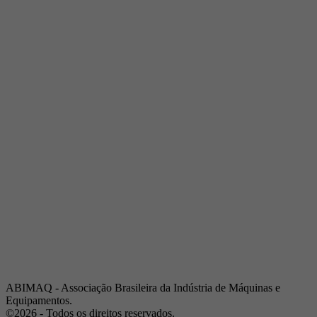
Telefone:
(19) 3432-2517
Celular:
(19) 97128-4664
E-mail:
srpi@abimaq.org.br
Ribeirão Preto - São Paulo
Endereço:
Av. Pres. Vargas, 2001 | Sala 153
Telefone:
(16) 3941-4113
Celular:
(16) 9 9734-2810
São José dos Campos - São Paulo
Endereço:
Estrada Dr. Altino Bondesan, 500 | Sala 112
Telefone:
(12) 3939-5733
Celular:
(12) 99614-6010
E-mail:
srvp@abimaq.org.br
São Paulo - São Paulo
Endereço:
Avenida Jabaquara, 2925
Telefone:
(11) 5582-6311
ABIMAQ - Associação Brasileira da Indústria de Máquinas e
Equipamentos.
©2026 - Todos os direitos reservados.