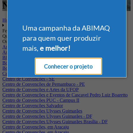
Nacional - Tecnologia
Home
Uma campanha da ABIMAQ
Feiras
Quando
para quem quer produzir
Onde
mais,
e melhor!
Arena Jaguariuna
Auditório Albano Franco - FIEPA
Blumenau - SC
BolognaFiere
Conhecer o projeto
Boulevard Olimpico - RJ
Centro Internacional de Convenções do Brasil, em Brasília
Centro de Convenções - SE
Centro de Convenções de Pernambuco - PE
Centro de Convenções e Artes da UFOP
Centro de Convenções e Eventos de Cascavel Pedro Luiz Boaretto
Centro de Convenções PUC - Campus II
Centro de Convenções Salvador
Centro de Convenções Ulysses Guimarães
Centro de Convenções Ulysses Guimarães - DF
Centro de Convenções Ulysses Guimarães Brasília - DF
Centro de Convenções, em Aracaju
Centro de Convenções, em Aracaju.