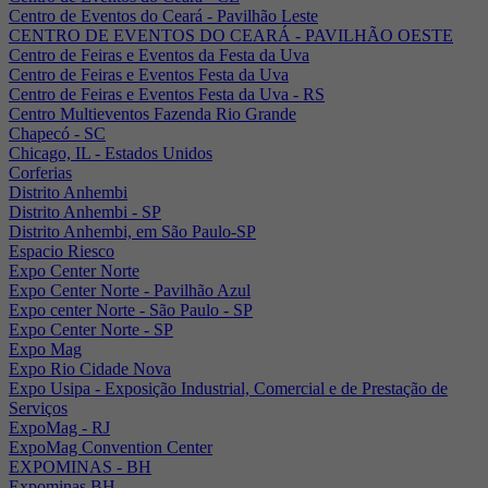
Centro de Eventos do Ceará - Pavilhão Leste
CENTRO DE EVENTOS DO CEARÁ - PAVILHÃO OESTE
Centro de Feiras e Eventos da Festa da Uva
Centro de Feiras e Eventos Festa da Uva
Centro de Feiras e Eventos Festa da Uva - RS
Centro Multieventos Fazenda Rio Grande
Chapecó - SC
Chicago, IL - Estados Unidos
Corferias
Distrito Anhembi
Distrito Anhembi - SP
Distrito Anhembi, em São Paulo-SP
Espacio Riesco
Expo Center Norte
Expo Center Norte - Pavilhão Azul
Expo center Norte - São Paulo - SP
Expo Center Norte - SP
Expo Mag
Expo Rio Cidade Nova
Expo Usipa - Exposição Industrial, Comercial e de Prestação de
Serviços
ExpoMag - RJ
ExpoMag Convention Center
EXPOMINAS - BH
Expominas BH