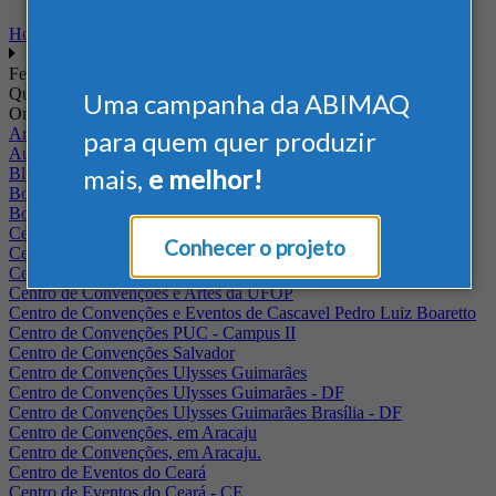
Home
Feiras
Quando
Uma campanha da ABIMAQ
Onde
Arena Jaguariuna
para quem quer produzir
Auditório Albano Franco - FIEPA
mais,
e melhor!
Blumenau - SC
BolognaFiere
Boulevard Olimpico - RJ
Centro Internacional de Convenções do Brasil, em Brasília
Conhecer o projeto
Centro de Convenções - SE
Centro de Convenções de Pernambuco - PE
Centro de Convenções e Artes da UFOP
Centro de Convenções e Eventos de Cascavel Pedro Luiz Boaretto
Centro de Convenções PUC - Campus II
Centro de Convenções Salvador
Centro de Convenções Ulysses Guimarães
Centro de Convenções Ulysses Guimarães - DF
Centro de Convenções Ulysses Guimarães Brasília - DF
Centro de Convenções, em Aracaju
Centro de Convenções, em Aracaju.
Centro de Eventos do Ceará
Centro de Eventos do Ceará - CE