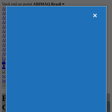
Você está no portal
ABIMAQ Brasil
ABIMAQ Brasil
ABIMAQ Minas Gerais
ABIMAQ Norte-Nordeste
ABIMAQ Paraná
ABIMAQ Piracicaba
ABIMAQ Ribeirão Preto
ABIMAQ Rio de Janeiro
ABIMAQ Rio Grande do Sul
ABIMAQ Santa Catarina
ABIMAQ São Paulo
ABIMAQ Vale do Paraíba
Escritório de Relações Governamentais
Login
Quero me associar
Sobre
Nossos Serviços
Agenda
Feiras
Cursos
Academia
Blog
Imprensa
Contato
Feiras - ExpoMag Convention
Center - - Agrícola