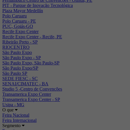
Pernambuco Centro de Convenções - Olinda, PE
PIT - Parque de Inovação Tecnológica
Plaza Mayor Medellín
Polo Caruaru
Polo Caruaru - PE
PUC, Goiás-GO
Recife Expo Center
Recife Expo Center - Recife, PE
Ribeirão Preto - SP
RIOCENTRO
São Paulo Expo
São Paulo Expo - SP
São Paulo Expo, São Paulo-SP
São Paulo Expo/SP
São Paulo SP
SEDE FIESC - SC
SENAI/CIMATEC - BA
Studio 5 -Centro de Convenções
Transamerica Expo Center
Transamerica Expo Center - SP
Usipa - MG
O que
Feira Nacional
Feira Internacional
Segmento