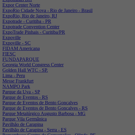
Expor Center Norte
ExpoRio Cidade Nova - Rio de Janeiro - Brasil
ExpoRio, Rio de Janeiro, RJ
Expotrade - Curitiba - PR
Expotrade Convention Center
ExpoTrade Pinhais - Curitiba/PR
Expoville
Expoville - SC
FIDAM Americana
FIESC
FUNDAPARQUE
Georgia World Congress Center
Golden Hall WTC - SP.
Lima - Peru
Messe Frankfurt
NAMPO Park
Parque da Uva - SP
Parque de Eventos - RS
Parque de Eventos de Bento Gonçalves
Parque de Eventos de Bento Gonçalves - RS
Parque Metalúrgico Augusto Barbosa - MG
Parque Vila Germânica
Pavilhão de Carapina
Pavilhão de Carapina - Serra - ES