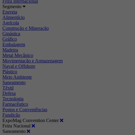
Feira Internacional
Segmento
Energia
Alimentício
Agrícola
Construção e Mineração
Ginástica
Gráfico
Embalagem
Madeira
Metal Mecânico
Movimentação e Armazenagem
Naval e Offshore
Plástico
Meio Ambiente
Saneamento
Têxtil
Defesa
Tecnologia
Farmacêutico
Postos e Conveniências
Fundição
ExpoMag Convention Center
Feira Nacional
Saneamento