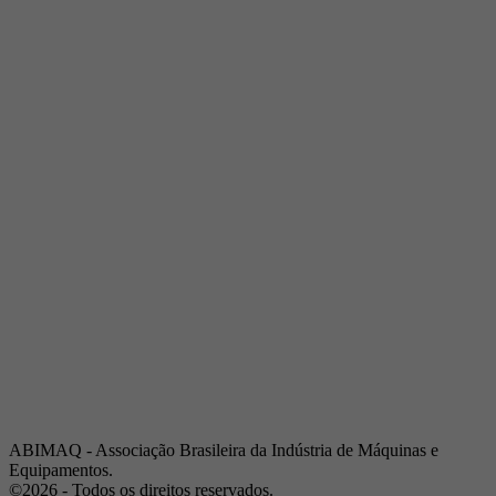
Telefone:
(19) 3432-2517
Celular:
(19) 97128-4664
E-mail:
srpi@abimaq.org.br
Ribeirão Preto - São Paulo
Endereço:
Av. Pres. Vargas, 2001 | Sala 153
Telefone:
(16) 3941-4113
Celular:
(16) 9 9734-2810
São José dos Campos - São Paulo
Endereço:
Estrada Dr. Altino Bondesan, 500 | Sala 112
Telefone:
(12) 3939-5733
Celular:
(12) 99614-6010
E-mail:
srvp@abimaq.org.br
São Paulo - São Paulo
Endereço:
Avenida Jabaquara, 2925
Telefone:
(11) 5582-6311
ABIMAQ - Associação Brasileira da Indústria de Máquinas e
Equipamentos.
©2026 - Todos os direitos reservados.