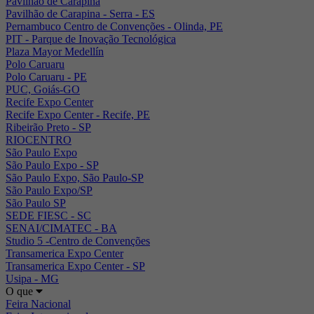
Pavilhão de Carapina
Pavilhão de Carapina - Serra - ES
Pernambuco Centro de Convenções - Olinda, PE
PIT - Parque de Inovação Tecnológica
Plaza Mayor Medellín
Polo Caruaru
Polo Caruaru - PE
PUC, Goiás-GO
Recife Expo Center
Recife Expo Center - Recife, PE
Ribeirão Preto - SP
RIOCENTRO
São Paulo Expo
São Paulo Expo - SP
São Paulo Expo, São Paulo-SP
São Paulo Expo/SP
São Paulo SP
SEDE FIESC - SC
SENAI/CIMATEC - BA
Studio 5 -Centro de Convenções
Transamerica Expo Center
Transamerica Expo Center - SP
Usipa - MG
O que
Feira Nacional