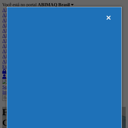
Você está no portal
ABIMAQ Brasil
ABIMAQ Brasil
ABIMAQ Minas Gerais
ABIMAQ Norte-Nordeste
ABIMAQ Paraná
ABIMAQ Piracicaba
ABIMAQ Ribeirão Preto
ABIMAQ Rio de Janeiro
ABIMAQ Rio Grande do Sul
ABIMAQ Santa Catarina
ABIMAQ São Paulo
ABIMAQ Vale do Paraíba
Escritório de Relações Governamentais
Login
Quero me associar
Sobre
Nossos Serviços
Agenda
Feiras
Cursos
Academia
Blog
Imprensa
Contato
Feiras - ExpoMag Convention
Center - Feira Nacional -