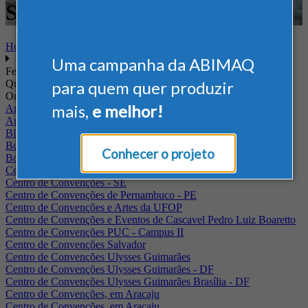
Saneamento
Home
Uma campanha da ABIMAQ
Feiras
Quando
para quem quer produzir
Onde
mais,
e melhor!
Arena Jaguariuna
Auditório Albano Franco - FIEPA
Blumenau - SC
BolognaFiere
Conhecer o projeto
Boulevard Olimpico - RJ
Centro Internacional de Convenções do Brasil, em Brasília
Centro de Convenções - SE
Centro de Convenções de Pernambuco - PE
Centro de Convenções e Artes da UFOP
Centro de Convenções e Eventos de Cascavel Pedro Luiz Boaretto
Centro de Convenções PUC - Campus II
Centro de Convenções Salvador
Centro de Convenções Ulysses Guimarães
Centro de Convenções Ulysses Guimarães - DF
Centro de Convenções Ulysses Guimarães Brasília - DF
Centro de Convenções, em Aracaju
Centro de Convenções, em Aracaju.