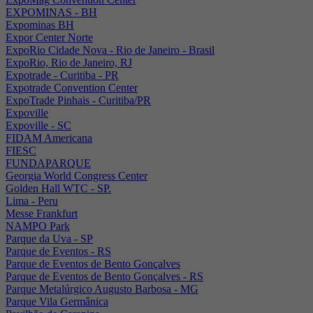
EXPOMINAS - BH
Expominas BH
Expor Center Norte
ExpoRio Cidade Nova - Rio de Janeiro - Brasil
ExpoRio, Rio de Janeiro, RJ
Expotrade - Curitiba - PR
Expotrade Convention Center
ExpoTrade Pinhais - Curitiba/PR
Expoville
Expoville - SC
FIDAM Americana
FIESC
FUNDAPARQUE
Georgia World Congress Center
Golden Hall WTC - SP.
Lima - Peru
Messe Frankfurt
NAMPO Park
Parque da Uva - SP
Parque de Eventos - RS
Parque de Eventos de Bento Gonçalves
Parque de Eventos de Bento Gonçalves - RS
Parque Metalúrgico Augusto Barbosa - MG
Parque Vila Germânica