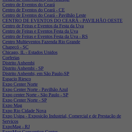
Centro de Eventos do Ceará
Centro de Eventos do Ceará - CE
Centro de Eventos do Ceará - Pavilhão Leste
CENTRO DE EVENTOS DO CEARÁ - PAVILHÃO OESTE
Centro de Feiras e Eventos da Festa da Uva
Centro de Feiras e Eventos Festa da Uva
Centro de Feiras e Eventos Festa da Uva - RS
Centro Multieventos Fazenda Rio Grande
Chapecó - SC
Chicago, IL - Estados Unidos
Corferias
Distrito Anhembi
Distrito Anhembi - SP
Distrito Anhembi, em São Paulo-SP
Espacio Riesco
Expo Center Norte
Expo Center Norte - Pavilhão Azul
Expo center Norte - São Paulo - SP
Expo Center Norte - SP
Expo Mag
Expo Rio Cidade Nova
Expo Usipa - Exposição Industrial, Comercial e de Prestação de
Serviços
ExpoMag - RJ
ExpoMag Convention Center