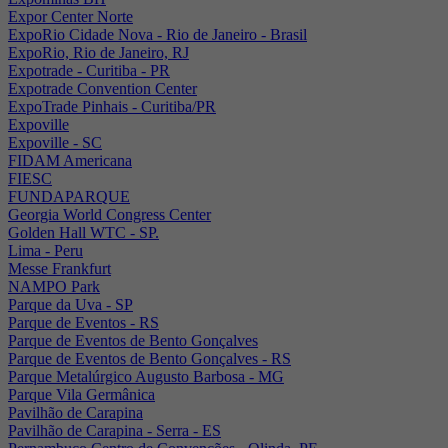
Expor Center Norte
ExpoRio Cidade Nova - Rio de Janeiro - Brasil
ExpoRio, Rio de Janeiro, RJ
Expotrade - Curitiba - PR
Expotrade Convention Center
ExpoTrade Pinhais - Curitiba/PR
Expoville
Expoville - SC
FIDAM Americana
FIESC
FUNDAPARQUE
Georgia World Congress Center
Golden Hall WTC - SP.
Lima - Peru
Messe Frankfurt
NAMPO Park
Parque da Uva - SP
Parque de Eventos - RS
Parque de Eventos de Bento Gonçalves
Parque de Eventos de Bento Gonçalves - RS
Parque Metalúrgico Augusto Barbosa - MG
Parque Vila Germânica
Pavilhão de Carapina
Pavilhão de Carapina - Serra - ES