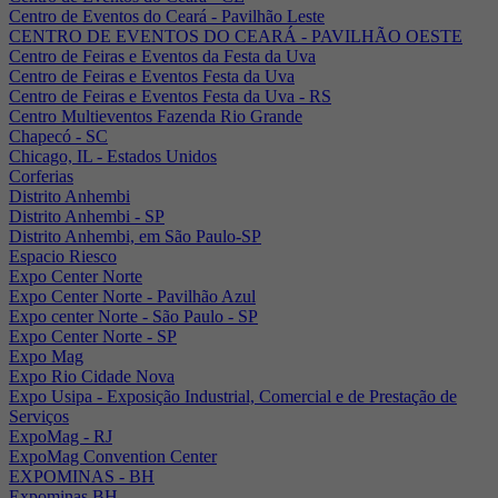
Centro de Eventos do Ceará - Pavilhão Leste
CENTRO DE EVENTOS DO CEARÁ - PAVILHÃO OESTE
Centro de Feiras e Eventos da Festa da Uva
Centro de Feiras e Eventos Festa da Uva
Centro de Feiras e Eventos Festa da Uva - RS
Centro Multieventos Fazenda Rio Grande
Chapecó - SC
Chicago, IL - Estados Unidos
Corferias
Distrito Anhembi
Distrito Anhembi - SP
Distrito Anhembi, em São Paulo-SP
Espacio Riesco
Expo Center Norte
Expo Center Norte - Pavilhão Azul
Expo center Norte - São Paulo - SP
Expo Center Norte - SP
Expo Mag
Expo Rio Cidade Nova
Expo Usipa - Exposição Industrial, Comercial e de Prestação de
Serviços
ExpoMag - RJ
ExpoMag Convention Center
EXPOMINAS - BH
Expominas BH