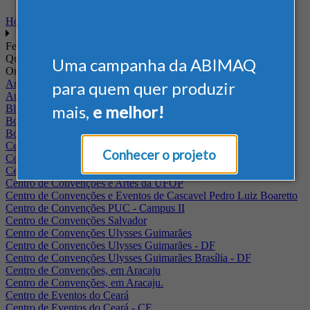
Home
Feiras
Quando
Uma campanha da ABIMAQ
Onde
Arena Jaguariuna
para quem quer produzir
Auditório Albano Franco - FIEPA
mais,
e melhor!
Blumenau - SC
BolognaFiere
Boulevard Olimpico - RJ
Centro Internacional de Convenções do Brasil, em Brasília
Conhecer o projeto
Centro de Convenções - SE
Centro de Convenções de Pernambuco - PE
Centro de Convenções e Artes da UFOP
Centro de Convenções e Eventos de Cascavel Pedro Luiz Boaretto
Centro de Convenções PUC - Campus II
Centro de Convenções Salvador
Centro de Convenções Ulysses Guimarães
Centro de Convenções Ulysses Guimarães - DF
Centro de Convenções Ulysses Guimarães Brasília - DF
Centro de Convenções, em Aracaju
Centro de Convenções, em Aracaju.
Centro de Eventos do Ceará
Centro de Eventos do Ceará - CE