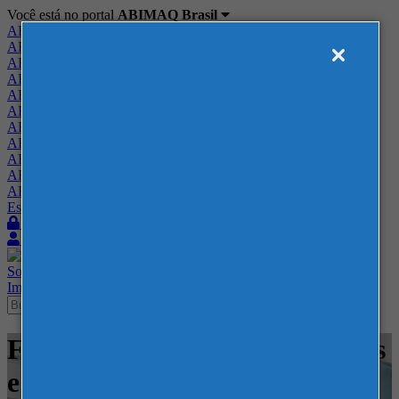
Você está no portal
ABIMAQ Brasil
ABIMAQ Brasil
ABIMAQ Minas Gerais
ABIMAQ Norte-Nordeste
ABIMAQ Paraná
ABIMAQ Piracicaba
ABIMAQ Ribeirão Preto
ABIMAQ Rio de Janeiro
ABIMAQ Rio Grande do Sul
ABIMAQ Santa Catarina
ABIMAQ São Paulo
ABIMAQ Vale do Paraíba
Escritório de Relações Governamentais
Login
Quero me associar
Sobre
Nossos Serviços
Agenda
Feiras
Cursos
Academia
Blog
Imprensa
Contato
Feiras - ExpoMag - RJ - Postos
e Conveniências