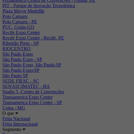
Pernambuco Centro de Convenções - Olinda, PE
PIT - Parque de Inovação Tecnológica
Plaza Mayor Medellín
Polo Caruaru
Polo Caruaru - PE
PUC, Goiás-GO
Recife Expo Center
Recife Expo Center - Recife, PE
Ribeirão Preto - SP
RIOCENTRO
São Paulo Expo
São Paulo Expo - SP
São Paulo Expo, São Paulo-SP
São Paulo Expo/SP
São Paulo SP
SEDE FIESC - SC
SENAI/CIMATEC - BA
Studio 5 -Centro de Convenções
Transamerica Expo Center
Transamerica Expo Center - SP
Usipa - MG
O que
Feira Nacional
Feira Internacional
Segmento