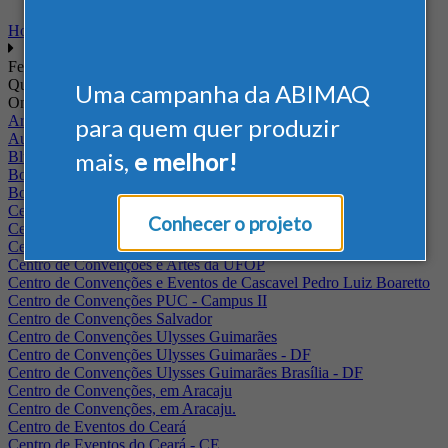
Home
Feiras
Quando
Uma campanha da ABIMAQ
Onde
Arena Jaguariuna
para quem quer produzir
Auditório Albano Franco - FIEPA
mais,
e melhor!
Blumenau - SC
BolognaFiere
Boulevard Olimpico - RJ
Centro Internacional de Convenções do Brasil, em Brasília
Conhecer o projeto
Centro de Convenções - SE
Centro de Convenções de Pernambuco - PE
Centro de Convenções e Artes da UFOP
Centro de Convenções e Eventos de Cascavel Pedro Luiz Boaretto
Centro de Convenções PUC - Campus II
Centro de Convenções Salvador
Centro de Convenções Ulysses Guimarães
Centro de Convenções Ulysses Guimarães - DF
Centro de Convenções Ulysses Guimarães Brasília - DF
Centro de Convenções, em Aracaju
Centro de Convenções, em Aracaju.
Centro de Eventos do Ceará
Centro de Eventos do Ceará - CE