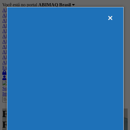
Você está no portal
ABIMAQ Brasil
ABIMAQ Brasil
ABIMAQ Minas Gerais
ABIMAQ Norte-Nordeste
ABIMAQ Paraná
ABIMAQ Piracicaba
ABIMAQ Ribeirão Preto
ABIMAQ Rio de Janeiro
ABIMAQ Rio Grande do Sul
ABIMAQ Santa Catarina
ABIMAQ São Paulo
ABIMAQ Vale do Paraíba
Escritório de Relações Governamentais
Login
Quero me associar
Sobre
Nossos Serviços
Agenda
Feiras
Cursos
Academia
Blog
Imprensa
Contato
Feiras - ExpoMag - RJ - -
Farmacêutico