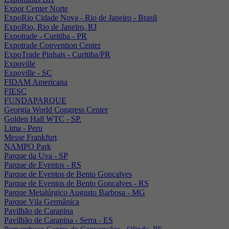
Expor Center Norte
ExpoRio Cidade Nova - Rio de Janeiro - Brasil
ExpoRio, Rio de Janeiro, RJ
Expotrade - Curitiba - PR
Expotrade Convention Center
ExpoTrade Pinhais - Curitiba/PR
Expoville
Expoville - SC
FIDAM Americana
FIESC
FUNDAPARQUE
Georgia World Congress Center
Golden Hall WTC - SP.
Lima - Peru
Messe Frankfurt
NAMPO Park
Parque da Uva - SP
Parque de Eventos - RS
Parque de Eventos de Bento Gonçalves
Parque de Eventos de Bento Gonçalves - RS
Parque Metalúrgico Augusto Barbosa - MG
Parque Vila Germânica
Pavilhão de Carapina
Pavilhão de Carapina - Serra - ES