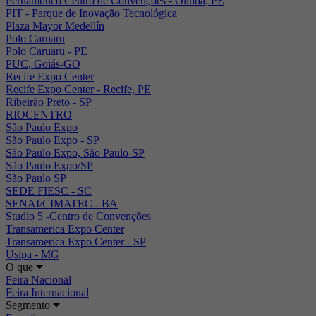
Pernambuco Centro de Convenções - Olinda, PE
PIT - Parque de Inovação Tecnológica
Plaza Mayor Medellín
Polo Caruaru
Polo Caruaru - PE
PUC, Goiás-GO
Recife Expo Center
Recife Expo Center - Recife, PE
Ribeirão Preto - SP
RIOCENTRO
São Paulo Expo
São Paulo Expo - SP
São Paulo Expo, São Paulo-SP
São Paulo Expo/SP
São Paulo SP
SEDE FIESC - SC
SENAI/CIMATEC - BA
Studio 5 -Centro de Convenções
Transamerica Expo Center
Transamerica Expo Center - SP
Usipa - MG
O que
Feira Nacional
Feira Internacional
Segmento