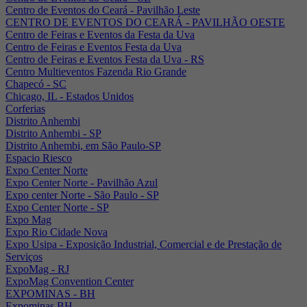
Centro de Eventos do Ceará - Pavilhão Leste
CENTRO DE EVENTOS DO CEARÁ - PAVILHÃO OESTE
Centro de Feiras e Eventos da Festa da Uva
Centro de Feiras e Eventos Festa da Uva
Centro de Feiras e Eventos Festa da Uva - RS
Centro Multieventos Fazenda Rio Grande
Chapecó - SC
Chicago, IL - Estados Unidos
Corferias
Distrito Anhembi
Distrito Anhembi - SP
Distrito Anhembi, em São Paulo-SP
Espacio Riesco
Expo Center Norte
Expo Center Norte - Pavilhão Azul
Expo center Norte - São Paulo - SP
Expo Center Norte - SP
Expo Mag
Expo Rio Cidade Nova
Expo Usipa - Exposição Industrial, Comercial e de Prestação de
Serviços
ExpoMag - RJ
ExpoMag Convention Center
EXPOMINAS - BH
Expominas BH