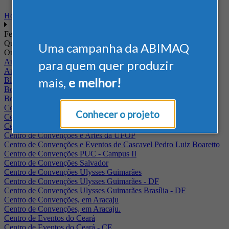
Home
Feiras
Quando
Uma campanha da ABIMAQ
Onde
Arena Jaguariuna
para quem quer produzir
Auditório Albano Franco - FIEPA
mais,
e melhor!
Blumenau - SC
BolognaFiere
Boulevard Olimpico - RJ
Centro Internacional de Convenções do Brasil, em Brasília
Conhecer o projeto
Centro de Convenções - SE
Centro de Convenções de Pernambuco - PE
Centro de Convenções e Artes da UFOP
Centro de Convenções e Eventos de Cascavel Pedro Luiz Boaretto
Centro de Convenções PUC - Campus II
Centro de Convenções Salvador
Centro de Convenções Ulysses Guimarães
Centro de Convenções Ulysses Guimarães - DF
Centro de Convenções Ulysses Guimarães Brasília - DF
Centro de Convenções, em Aracaju
Centro de Convenções, em Aracaju.
Centro de Eventos do Ceará
Centro de Eventos do Ceará - CE