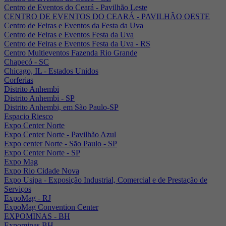
Centro de Eventos do Ceará - Pavilhão Leste
CENTRO DE EVENTOS DO CEARÁ - PAVILHÃO OESTE
Centro de Feiras e Eventos da Festa da Uva
Centro de Feiras e Eventos Festa da Uva
Centro de Feiras e Eventos Festa da Uva - RS
Centro Multieventos Fazenda Rio Grande
Chapecó - SC
Chicago, IL - Estados Unidos
Corferias
Distrito Anhembi
Distrito Anhembi - SP
Distrito Anhembi, em São Paulo-SP
Espacio Riesco
Expo Center Norte
Expo Center Norte - Pavilhão Azul
Expo center Norte - São Paulo - SP
Expo Center Norte - SP
Expo Mag
Expo Rio Cidade Nova
Expo Usipa - Exposição Industrial, Comercial e de Prestação de
Serviços
ExpoMag - RJ
ExpoMag Convention Center
EXPOMINAS - BH
Expominas BH