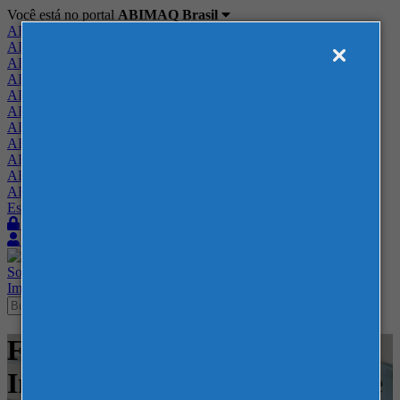
Você está no portal
ABIMAQ Brasil
ABIMAQ Brasil
ABIMAQ Minas Gerais
ABIMAQ Norte-Nordeste
ABIMAQ Paraná
ABIMAQ Piracicaba
ABIMAQ Ribeirão Preto
ABIMAQ Rio de Janeiro
ABIMAQ Rio Grande do Sul
ABIMAQ Santa Catarina
ABIMAQ São Paulo
ABIMAQ Vale do Paraíba
Escritório de Relações Governamentais
Login
Quero me associar
Sobre
Nossos Serviços
Agenda
Feiras
Cursos
Academia
Blog
Imprensa
Contato
Feiras - ExpoMag - RJ - Feira
Internacional - Meio Ambiente