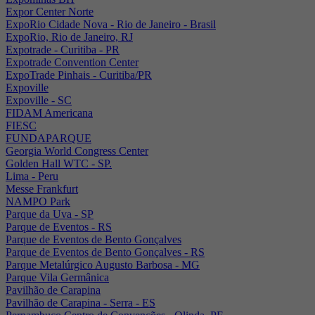
Expor Center Norte
ExpoRio Cidade Nova - Rio de Janeiro - Brasil
ExpoRio, Rio de Janeiro, RJ
Expotrade - Curitiba - PR
Expotrade Convention Center
ExpoTrade Pinhais - Curitiba/PR
Expoville
Expoville - SC
FIDAM Americana
FIESC
FUNDAPARQUE
Georgia World Congress Center
Golden Hall WTC - SP.
Lima - Peru
Messe Frankfurt
NAMPO Park
Parque da Uva - SP
Parque de Eventos - RS
Parque de Eventos de Bento Gonçalves
Parque de Eventos de Bento Gonçalves - RS
Parque Metalúrgico Augusto Barbosa - MG
Parque Vila Germânica
Pavilhão de Carapina
Pavilhão de Carapina - Serra - ES