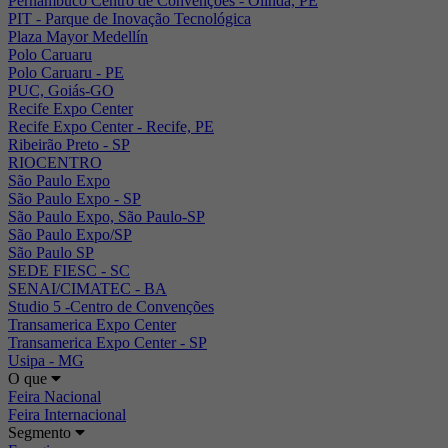
Pernambuco Centro de Convenções - Olinda, PE
PIT - Parque de Inovação Tecnológica
Plaza Mayor Medellín
Polo Caruaru
Polo Caruaru - PE
PUC, Goiás-GO
Recife Expo Center
Recife Expo Center - Recife, PE
Ribeirão Preto - SP
RIOCENTRO
São Paulo Expo
São Paulo Expo - SP
São Paulo Expo, São Paulo-SP
São Paulo Expo/SP
São Paulo SP
SEDE FIESC - SC
SENAI/CIMATEC - BA
Studio 5 -Centro de Convenções
Transamerica Expo Center
Transamerica Expo Center - SP
Usipa - MG
O que
Feira Nacional
Feira Internacional
Segmento