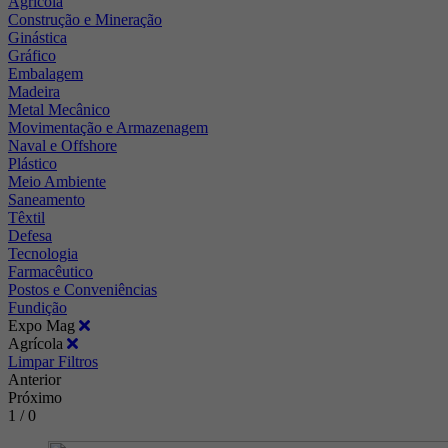
Agrícola
Construção e Mineração
Ginástica
Gráfico
Embalagem
Madeira
Metal Mecânico
Movimentação e Armazenagem
Naval e Offshore
Plástico
Meio Ambiente
Saneamento
Têxtil
Defesa
Tecnologia
Farmacêutico
Postos e Conveniências
Fundição
Expo Mag
Agrícola
Limpar Filtros
Anterior
Próximo
1 / 0