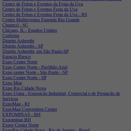
Centro de Feiras e Eventos da Festa da Uva
Centro de Feiras e Eventos Festa da Uva
Centro de Feiras e Eventos Festa da Uva - RS
Centro Multieventos Fazenda Rio Grande
Chapecó - SC
Chicago, IL - Estados Unidos
Corferias
Distrito Anhembi
Distrito Anhembi - SP
Distrito Anhembi, em São Paulo-SP
Espacio Riesco
Expo Center Norte
Expo Center Norte - Pavilhão Azul
Expo center Norte - São Paulo - SP
Expo Center Norte - SP
Expo Mag
Expo Rio Cidade Nova
Expo Usipa - Exposição Industrial, Comercial e de Prestação de
Serviços
ExpoMag - RJ
ExpoMag Convention Center
EXPOMINAS - BH
Expominas BH
Expor Center Norte
ExpoRio Cidade Nova - Rio de Janeiro - Brasil