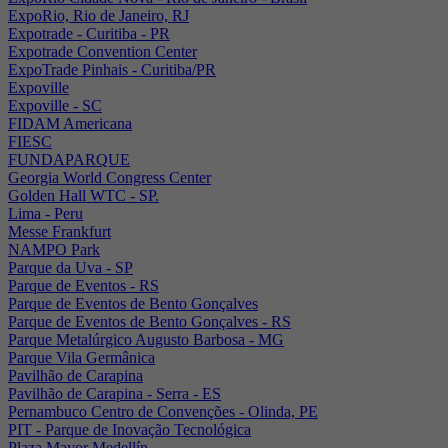
ExpoRio, Rio de Janeiro, RJ
Expotrade - Curitiba - PR
Expotrade Convention Center
ExpoTrade Pinhais - Curitiba/PR
Expoville
Expoville - SC
FIDAM Americana
FIESC
FUNDAPARQUE
Georgia World Congress Center
Golden Hall WTC - SP.
Lima - Peru
Messe Frankfurt
NAMPO Park
Parque da Uva - SP
Parque de Eventos - RS
Parque de Eventos de Bento Gonçalves
Parque de Eventos de Bento Gonçalves - RS
Parque Metalúrgico Augusto Barbosa - MG
Parque Vila Germânica
Pavilhão de Carapina
Pavilhão de Carapina - Serra - ES
Pernambuco Centro de Convenções - Olinda, PE
PIT - Parque de Inovação Tecnológica
Plaza Mayor Medellín