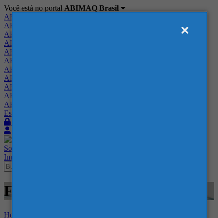
Você está no portal
ABIMAQ Brasil
ABIMAQ Brasil
ABIMAQ Minas Gerais
ABIMAQ Norte-Nordeste
ABIMAQ Paraná
ABIMAQ Piracicaba
ABIMAQ Ribeirão Preto
ABIMAQ Rio de Janeiro
ABIMAQ Rio Grande do Sul
ABIMAQ Santa Catarina
ABIMAQ São Paulo
ABIMAQ Vale do Paraíba
Escritório de Relações Governamentais
Login
Quero me associar
Sobre
Nossos Serviços
Agenda
Feiras
Cursos
Academia
Blog
Imprensa
Contato
Feiras - Expo Mag - Agrícola
Home