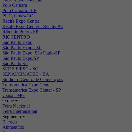
Polo Caruaru
Polo Caruaru - PE
PUC, Goiás-GO
Recife Expo Center
Recife Expo Center - Recife, PE
Ribeirão Preto - SP
RIOCENTRO
São Paulo Expo
São Paulo Expo - SP
São Paulo Expo, São Paulo-SP
São Paulo Expo/SP
São Paulo SP
SEDE FIESC - SC
SENAI/CIMATEC - BA
Studio 5 -Centro de Convenções
Transamerica Expo Center
Transamerica Expo Center - SP
Usipa - MG
O que
Feira Nacional
Feira Internacional
Segmento
Energia
Alimentício