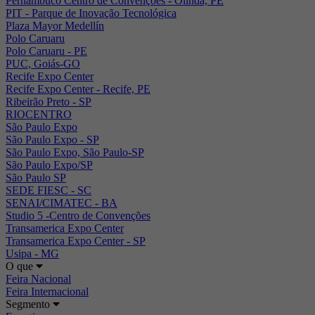
Pernambuco Centro de Convenções - Olinda, PE
PIT - Parque de Inovação Tecnológica
Plaza Mayor Medellín
Polo Caruaru
Polo Caruaru - PE
PUC, Goiás-GO
Recife Expo Center
Recife Expo Center - Recife, PE
Ribeirão Preto - SP
RIOCENTRO
São Paulo Expo
São Paulo Expo - SP
São Paulo Expo, São Paulo-SP
São Paulo Expo/SP
São Paulo SP
SEDE FIESC - SC
SENAI/CIMATEC - BA
Studio 5 -Centro de Convenções
Transamerica Expo Center
Transamerica Expo Center - SP
Usipa - MG
O que
Feira Nacional
Feira Internacional
Segmento