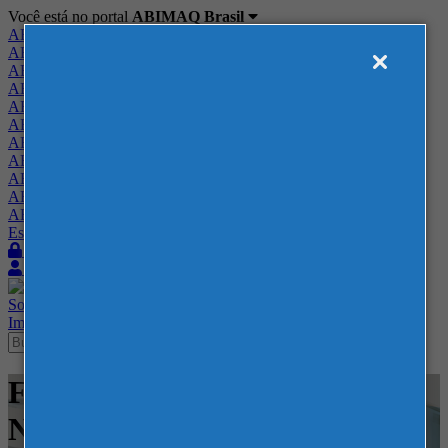
Você está no portal
ABIMAQ Brasil
ABIMAQ Brasil
ABIMAQ Minas Gerais
ABIMAQ Norte-Nordeste
ABIMAQ Paraná
ABIMAQ Piracicaba
ABIMAQ Ribeirão Preto
ABIMAQ Rio de Janeiro
ABIMAQ Rio Grande do Sul
ABIMAQ Santa Catarina
ABIMAQ São Paulo
ABIMAQ Vale do Paraíba
Escritório de Relações Governamentais
Login
Quero me associar
Sobre
Nossos Serviços
Agenda
Feiras
Cursos
Academia
Blog
Imprensa
Contato
Feiras - Expo Mag - Feira
Nacional - Saneamento