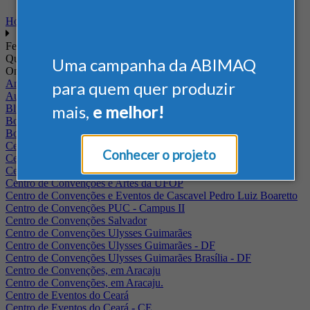
Home
Feiras
Quando
Uma campanha da ABIMAQ
Onde
Arena Jaguariuna
para quem quer produzir
Auditório Albano Franco - FIEPA
mais,
e melhor!
Blumenau - SC
BolognaFiere
Boulevard Olimpico - RJ
Centro Internacional de Convenções do Brasil, em Brasília
Conhecer o projeto
Centro de Convenções - SE
Centro de Convenções de Pernambuco - PE
Centro de Convenções e Artes da UFOP
Centro de Convenções e Eventos de Cascavel Pedro Luiz Boaretto
Centro de Convenções PUC - Campus II
Centro de Convenções Salvador
Centro de Convenções Ulysses Guimarães
Centro de Convenções Ulysses Guimarães - DF
Centro de Convenções Ulysses Guimarães Brasília - DF
Centro de Convenções, em Aracaju
Centro de Convenções, em Aracaju.
Centro de Eventos do Ceará
Centro de Eventos do Ceará - CE