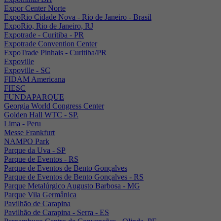
Expor Center Norte
ExpoRio Cidade Nova - Rio de Janeiro - Brasil
ExpoRio, Rio de Janeiro, RJ
Expotrade - Curitiba - PR
Expotrade Convention Center
ExpoTrade Pinhais - Curitiba/PR
Expoville
Expoville - SC
FIDAM Americana
FIESC
FUNDAPARQUE
Georgia World Congress Center
Golden Hall WTC - SP.
Lima - Peru
Messe Frankfurt
NAMPO Park
Parque da Uva - SP
Parque de Eventos - RS
Parque de Eventos de Bento Gonçalves
Parque de Eventos de Bento Gonçalves - RS
Parque Metalúrgico Augusto Barbosa - MG
Parque Vila Germânica
Pavilhão de Carapina
Pavilhão de Carapina - Serra - ES