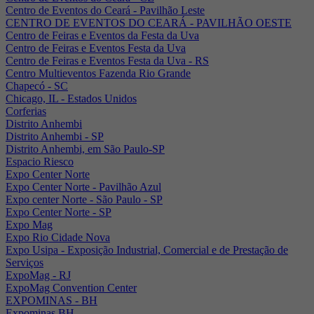
Centro de Eventos do Ceará - Pavilhão Leste
CENTRO DE EVENTOS DO CEARÁ - PAVILHÃO OESTE
Centro de Feiras e Eventos da Festa da Uva
Centro de Feiras e Eventos Festa da Uva
Centro de Feiras e Eventos Festa da Uva - RS
Centro Multieventos Fazenda Rio Grande
Chapecó - SC
Chicago, IL - Estados Unidos
Corferias
Distrito Anhembi
Distrito Anhembi - SP
Distrito Anhembi, em São Paulo-SP
Espacio Riesco
Expo Center Norte
Expo Center Norte - Pavilhão Azul
Expo center Norte - São Paulo - SP
Expo Center Norte - SP
Expo Mag
Expo Rio Cidade Nova
Expo Usipa - Exposição Industrial, Comercial e de Prestação de
Serviços
ExpoMag - RJ
ExpoMag Convention Center
EXPOMINAS - BH
Expominas BH