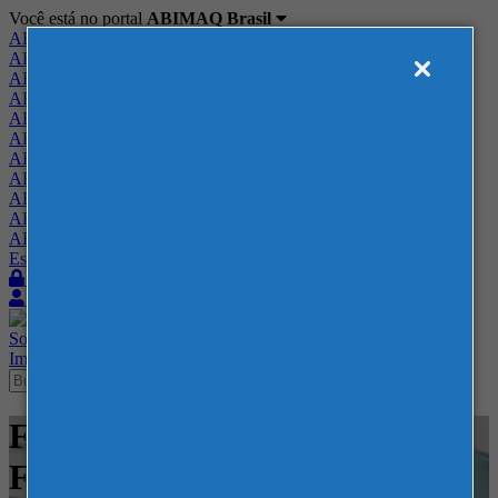
Você está no portal
ABIMAQ Brasil
ABIMAQ Brasil
ABIMAQ Minas Gerais
ABIMAQ Norte-Nordeste
ABIMAQ Paraná
ABIMAQ Piracicaba
ABIMAQ Ribeirão Preto
ABIMAQ Rio de Janeiro
ABIMAQ Rio Grande do Sul
ABIMAQ Santa Catarina
ABIMAQ São Paulo
ABIMAQ Vale do Paraíba
Escritório de Relações Governamentais
Login
Quero me associar
Sobre
Nossos Serviços
Agenda
Feiras
Cursos
Academia
Blog
Imprensa
Contato
Feiras - Expo Center Norte -
Feira Nacional - Fundição