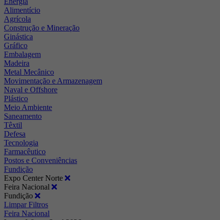
Energia
Alimentício
Agrícola
Construção e Mineração
Ginástica
Gráfico
Embalagem
Madeira
Metal Mecânico
Movimentação e Armazenagem
Naval e Offshore
Plástico
Meio Ambiente
Saneamento
Têxtil
Defesa
Tecnologia
Farmacêutico
Postos e Conveniências
Fundição
Expo Center Norte
Feira Nacional
Fundição
Limpar Filtros
Feira Nacional