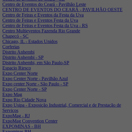
Centro de Eventos do Ceará - Pavilhão Leste
CENTRO DE EVENTOS DO CEARÁ - PAVILHÃO OESTE
Centro de Feiras e Eventos da Festa da Uva
Centro de Feiras e Eventos Festa da Uva
Centro de Feiras e Eventos Festa da Uva - RS
Centro Multieventos Fazenda Rio Grande
Chapecó - SC
Chicago, IL - Estados Unidos
Corferias
Distrito Anhembi
Distrito Anhembi - SP
Distrito Anhembi, em São Paulo-SP
Espacio Riesco
Expo Center Norte
Expo Center Norte - Pavilhão Azul
Expo center Norte - São Paulo - SP
Expo Center Norte - SP
Expo Mag
Expo Rio Cidade Nova
Expo Usipa - Exposição Industrial, Comercial e de Prestação de
Serviços
ExpoMag - RJ
ExpoMag Convention Center
EXPOMINAS - BH
Expominas BH