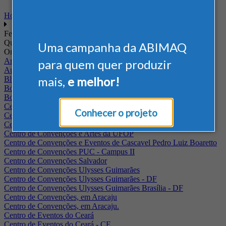
Home
Feiras
Quando
Uma campanha da ABIMAQ
Onde
Arena Jaguariuna
para quem quer produzir
Auditório Albano Franco - FIEPA
mais,
e melhor!
Blumenau - SC
BolognaFiere
Boulevard Olimpico - RJ
Centro Internacional de Convenções do Brasil, em Brasília
Conhecer o projeto
Centro de Convenções - SE
Centro de Convenções de Pernambuco - PE
Centro de Convenções e Artes da UFOP
Centro de Convenções e Eventos de Cascavel Pedro Luiz Boaretto
Centro de Convenções PUC - Campus II
Centro de Convenções Salvador
Centro de Convenções Ulysses Guimarães
Centro de Convenções Ulysses Guimarães - DF
Centro de Convenções Ulysses Guimarães Brasília - DF
Centro de Convenções, em Aracaju
Centro de Convenções, em Aracaju.
Centro de Eventos do Ceará
Centro de Eventos do Ceará - CE