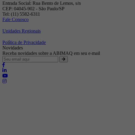
Entrada Social: Rua Bento de Lemos, s/n
CEP: 04045-902 - São Paulo/SP
Tel: (11) 5582-6311
Fale Conosco
Unidades Regionais
Política de Privacidade
Novidades
Receba novidades sobre a ABIMAQ em seu e-mail
Brasília - Distrito Federal
Endereço:
SHIS - QI 11 - Bloco "S"
E-mail:
relgov@abimaq.org.br
Belo Horizonte - Minas Gerais
Endereço:
Av. Getúlio Vargas, 446 Sala 701 - Bairro: Funcionários