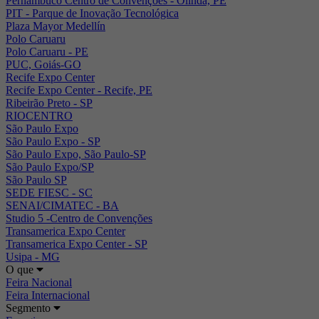
Pernambuco Centro de Convenções - Olinda, PE
PIT - Parque de Inovação Tecnológica
Plaza Mayor Medellín
Polo Caruaru
Polo Caruaru - PE
PUC, Goiás-GO
Recife Expo Center
Recife Expo Center - Recife, PE
Ribeirão Preto - SP
RIOCENTRO
São Paulo Expo
São Paulo Expo - SP
São Paulo Expo, São Paulo-SP
São Paulo Expo/SP
São Paulo SP
SEDE FIESC - SC
SENAI/CIMATEC - BA
Studio 5 -Centro de Convenções
Transamerica Expo Center
Transamerica Expo Center - SP
Usipa - MG
O que
Feira Nacional
Feira Internacional
Segmento