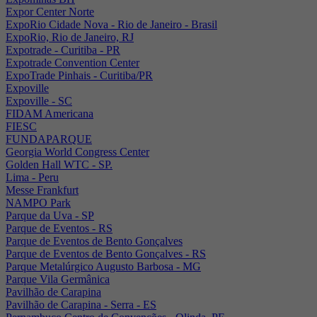
Expor Center Norte
ExpoRio Cidade Nova - Rio de Janeiro - Brasil
ExpoRio, Rio de Janeiro, RJ
Expotrade - Curitiba - PR
Expotrade Convention Center
ExpoTrade Pinhais - Curitiba/PR
Expoville
Expoville - SC
FIDAM Americana
FIESC
FUNDAPARQUE
Georgia World Congress Center
Golden Hall WTC - SP.
Lima - Peru
Messe Frankfurt
NAMPO Park
Parque da Uva - SP
Parque de Eventos - RS
Parque de Eventos de Bento Gonçalves
Parque de Eventos de Bento Gonçalves - RS
Parque Metalúrgico Augusto Barbosa - MG
Parque Vila Germânica
Pavilhão de Carapina
Pavilhão de Carapina - Serra - ES