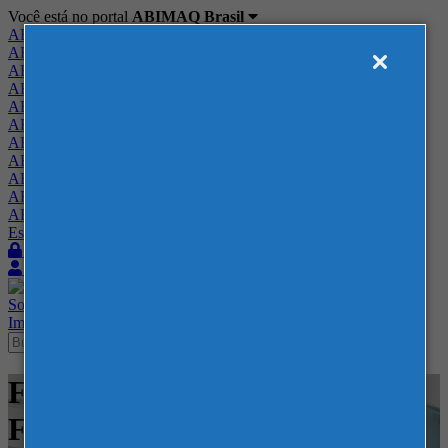
Você está no portal
ABIMAQ Brasil
ABIMAQ Brasil
ABIMAQ Minas Gerais
ABIMAQ Norte-Nordeste
ABIMAQ Paraná
ABIMAQ Piracicaba
ABIMAQ Ribeirão Preto
ABIMAQ Rio de Janeiro
ABIMAQ Rio Grande do Sul
ABIMAQ Santa Catarina
ABIMAQ São Paulo
ABIMAQ Vale do Paraíba
Escritório de Relações Governamentais
Login
Quero me associar
Sobre
Nossos Serviços
Agenda
Feiras
Cursos
Academia
Blog
Imprensa
Contato
Feiras - Expo Center Norte -
Feira Nacional - Energia