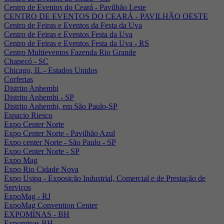
Centro de Eventos do Ceará - Pavilhão Leste
CENTRO DE EVENTOS DO CEARÁ - PAVILHÃO OESTE
Centro de Feiras e Eventos da Festa da Uva
Centro de Feiras e Eventos Festa da Uva
Centro de Feiras e Eventos Festa da Uva - RS
Centro Multieventos Fazenda Rio Grande
Chapecó - SC
Chicago, IL - Estados Unidos
Corferias
Distrito Anhembi
Distrito Anhembi - SP
Distrito Anhembi, em São Paulo-SP
Espacio Riesco
Expo Center Norte
Expo Center Norte - Pavilhão Azul
Expo center Norte - São Paulo - SP
Expo Center Norte - SP
Expo Mag
Expo Rio Cidade Nova
Expo Usipa - Exposição Industrial, Comercial e de Prestação de
Serviços
ExpoMag - RJ
ExpoMag Convention Center
EXPOMINAS - BH
Expominas BH