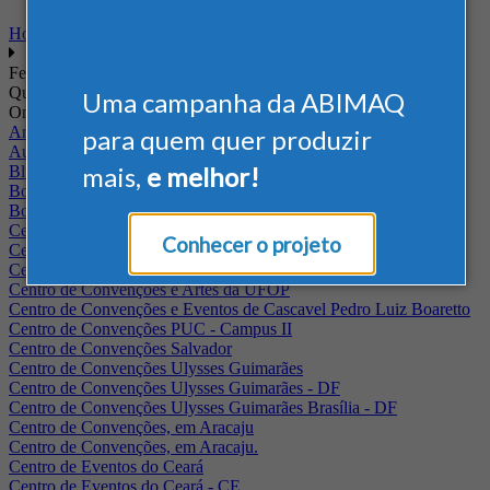
Home
Feiras
Quando
Uma campanha da ABIMAQ
Onde
Arena Jaguariuna
para quem quer produzir
Auditório Albano Franco - FIEPA
mais,
e melhor!
Blumenau - SC
BolognaFiere
Boulevard Olimpico - RJ
Centro Internacional de Convenções do Brasil, em Brasília
Conhecer o projeto
Centro de Convenções - SE
Centro de Convenções de Pernambuco - PE
Centro de Convenções e Artes da UFOP
Centro de Convenções e Eventos de Cascavel Pedro Luiz Boaretto
Centro de Convenções PUC - Campus II
Centro de Convenções Salvador
Centro de Convenções Ulysses Guimarães
Centro de Convenções Ulysses Guimarães - DF
Centro de Convenções Ulysses Guimarães Brasília - DF
Centro de Convenções, em Aracaju
Centro de Convenções, em Aracaju.
Centro de Eventos do Ceará
Centro de Eventos do Ceará - CE