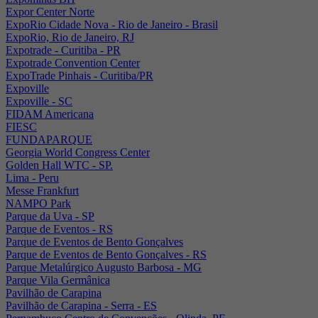
Expor Center Norte
ExpoRio Cidade Nova - Rio de Janeiro - Brasil
ExpoRio, Rio de Janeiro, RJ
Expotrade - Curitiba - PR
Expotrade Convention Center
ExpoTrade Pinhais - Curitiba/PR
Expoville
Expoville - SC
FIDAM Americana
FIESC
FUNDAPARQUE
Georgia World Congress Center
Golden Hall WTC - SP.
Lima - Peru
Messe Frankfurt
NAMPO Park
Parque da Uva - SP
Parque de Eventos - RS
Parque de Eventos de Bento Gonçalves
Parque de Eventos de Bento Gonçalves - RS
Parque Metalúrgico Augusto Barbosa - MG
Parque Vila Germânica
Pavilhão de Carapina
Pavilhão de Carapina - Serra - ES