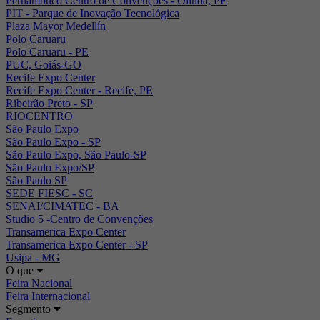
Pernambuco Centro de Convenções - Olinda, PE
PIT - Parque de Inovação Tecnológica
Plaza Mayor Medellín
Polo Caruaru
Polo Caruaru - PE
PUC, Goiás-GO
Recife Expo Center
Recife Expo Center - Recife, PE
Ribeirão Preto - SP
RIOCENTRO
São Paulo Expo
São Paulo Expo - SP
São Paulo Expo, São Paulo-SP
São Paulo Expo/SP
São Paulo SP
SEDE FIESC - SC
SENAI/CIMATEC - BA
Studio 5 -Centro de Convenções
Transamerica Expo Center
Transamerica Expo Center - SP
Usipa - MG
O que
Feira Nacional
Feira Internacional
Segmento