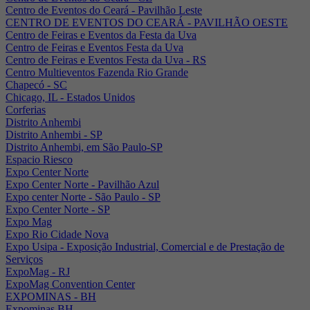
Centro de Eventos do Ceará - Pavilhão Leste
CENTRO DE EVENTOS DO CEARÁ - PAVILHÃO OESTE
Centro de Feiras e Eventos da Festa da Uva
Centro de Feiras e Eventos Festa da Uva
Centro de Feiras e Eventos Festa da Uva - RS
Centro Multieventos Fazenda Rio Grande
Chapecó - SC
Chicago, IL - Estados Unidos
Corferias
Distrito Anhembi
Distrito Anhembi - SP
Distrito Anhembi, em São Paulo-SP
Espacio Riesco
Expo Center Norte
Expo Center Norte - Pavilhão Azul
Expo center Norte - São Paulo - SP
Expo Center Norte - SP
Expo Mag
Expo Rio Cidade Nova
Expo Usipa - Exposição Industrial, Comercial e de Prestação de
Serviços
ExpoMag - RJ
ExpoMag Convention Center
EXPOMINAS - BH
Expominas BH