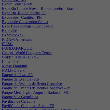
Expor Center Norte
ExpoRio Cidade Nova - Rio de Janeiro - Brasil
ExpoRio, Rio de Janeiro, RJ
Expotrade - Curitiba - PR
Expotrade Convention Center
ExpoTrade Pinhais - Curitiba/PR
Expoville
Expoville - SC
FIDAM Americana
FIESC
FUNDAPARQUE
Georgia World Congress Center
Golden Hall WTC - SP.
Lima - Peru
Messe Frankfurt
NAMPO Park
Parque da Uva - SP
Parque de Eventos - RS
Parque de Eventos de Bento Gonçalves
Parque de Eventos de Bento Gonçalves - RS
Parque Metalúrgico Augusto Barbosa - MG
Parque Vila Germânica
Pavilhão de Carapina
Pavilhão de Carapina - Serra - ES