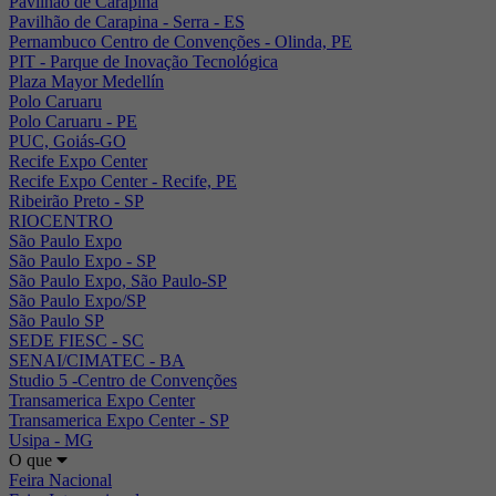
Pavilhão de Carapina
Pavilhão de Carapina - Serra - ES
Pernambuco Centro de Convenções - Olinda, PE
PIT - Parque de Inovação Tecnológica
Plaza Mayor Medellín
Polo Caruaru
Polo Caruaru - PE
PUC, Goiás-GO
Recife Expo Center
Recife Expo Center - Recife, PE
Ribeirão Preto - SP
RIOCENTRO
São Paulo Expo
São Paulo Expo - SP
São Paulo Expo, São Paulo-SP
São Paulo Expo/SP
São Paulo SP
SEDE FIESC - SC
SENAI/CIMATEC - BA
Studio 5 -Centro de Convenções
Transamerica Expo Center
Transamerica Expo Center - SP
Usipa - MG
O que
Feira Nacional