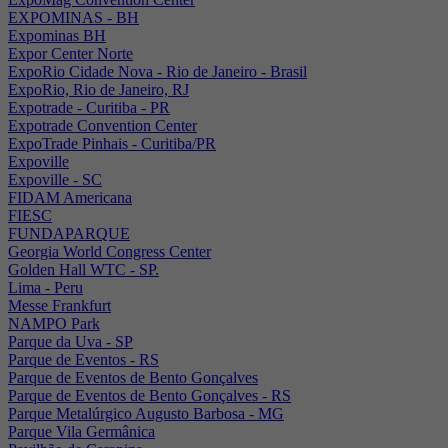
EXPOMINAS - BH
Expominas BH
Expor Center Norte
ExpoRio Cidade Nova - Rio de Janeiro - Brasil
ExpoRio, Rio de Janeiro, RJ
Expotrade - Curitiba - PR
Expotrade Convention Center
ExpoTrade Pinhais - Curitiba/PR
Expoville
Expoville - SC
FIDAM Americana
FIESC
FUNDAPARQUE
Georgia World Congress Center
Golden Hall WTC - SP.
Lima - Peru
Messe Frankfurt
NAMPO Park
Parque da Uva - SP
Parque de Eventos - RS
Parque de Eventos de Bento Gonçalves
Parque de Eventos de Bento Gonçalves - RS
Parque Metalúrgico Augusto Barbosa - MG
Parque Vila Germânica