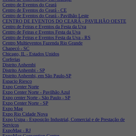
Centro de Eventos do Ceará
Centro de Eventos do Ceará - CE
Centro de Eventos do Ceará - Pavilhão Leste
CENTRO DE EVENTOS DO CEARÁ - PAVILHÃO OESTE
Centro de Feiras e Eventos da Festa da Uva
Centro de Feiras e Eventos Festa da Uva
Centro de Feiras e Eventos Festa da Uva - RS
Centro Multieventos Fazenda Rio Grande
Chapecó - SC
Chicago, IL - Estados Unidos
Corferias
Distrito Anhembi
Distrito Anhembi - SP
Distrito Anhembi, em São Paulo-SP
Espacio Riesco
Expo Center Norte
Expo Center Norte - Pavilhão Azul
Expo center Norte - São Paulo - SP
Expo Center Norte - SP
Expo Mag
Expo Rio Cidade Nova
Expo Usipa - Exposição Industrial, Comercial e de Prestação de
Serviços
ExpoMag - RJ
ExpoMag Convention Center