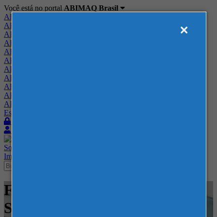
Você está no portal
ABIMAQ Brasil
ABIMAQ Brasil
ABIMAQ Minas Gerais
ABIMAQ Norte-Nordeste
ABIMAQ Paraná
ABIMAQ Piracicaba
ABIMAQ Ribeirão Preto
ABIMAQ Rio de Janeiro
ABIMAQ Rio Grande do Sul
ABIMAQ Santa Catarina
ABIMAQ São Paulo
ABIMAQ Vale do Paraíba
Escritório de Relações Governamentais
Login
Quero me associar
Sobre
Nossos Serviços
Agenda
Feiras
Cursos
Academia
Blog
Imprensa
Contato
Feiras - Expo Center Norte -
SP - Feira Internacional -