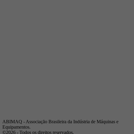
Telefone:
(19) 3432-2517
Celular:
(19) 97128-4664
E-mail:
srpi@abimaq.org.br
Ribeirão Preto - São Paulo
Endereço:
Av. Pres. Vargas, 2001 | Sala 153
Telefone:
(16) 3941-4113
Celular:
(16) 9 9734-2810
São José dos Campos - São Paulo
Endereço:
Estrada Dr. Altino Bondesan, 500 | Sala 112
Telefone:
(12) 3939-5733
Celular:
(12) 99614-6010
E-mail:
srvp@abimaq.org.br
São Paulo - São Paulo
Endereço:
Avenida Jabaquara, 2925
Telefone:
(11) 5582-6311
ABIMAQ - Associação Brasileira da Indústria de Máquinas e
Equipamentos.
©2026 - Todos os direitos reservados.