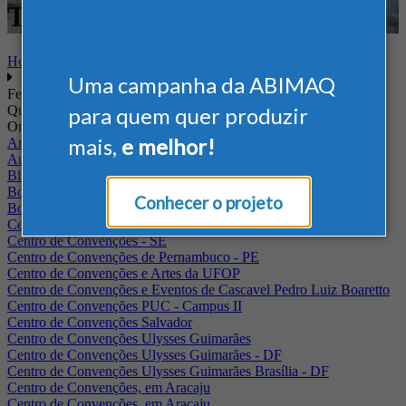
Têxtil
Home
Uma campanha da ABIMAQ
Feiras
Quando
para quem quer produzir
Onde
mais,
e melhor!
Arena Jaguariuna
Auditório Albano Franco - FIEPA
Blumenau - SC
BolognaFiere
Conhecer o projeto
Boulevard Olimpico - RJ
Centro Internacional de Convenções do Brasil, em Brasília
Centro de Convenções - SE
Centro de Convenções de Pernambuco - PE
Centro de Convenções e Artes da UFOP
Centro de Convenções e Eventos de Cascavel Pedro Luiz Boaretto
Centro de Convenções PUC - Campus II
Centro de Convenções Salvador
Centro de Convenções Ulysses Guimarães
Centro de Convenções Ulysses Guimarães - DF
Centro de Convenções Ulysses Guimarães Brasília - DF
Centro de Convenções, em Aracaju
Centro de Convenções, em Aracaju.