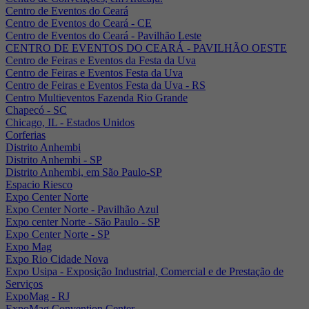
Centro de Eventos do Ceará
Centro de Eventos do Ceará - CE
Centro de Eventos do Ceará - Pavilhão Leste
CENTRO DE EVENTOS DO CEARÁ - PAVILHÃO OESTE
Centro de Feiras e Eventos da Festa da Uva
Centro de Feiras e Eventos Festa da Uva
Centro de Feiras e Eventos Festa da Uva - RS
Centro Multieventos Fazenda Rio Grande
Chapecó - SC
Chicago, IL - Estados Unidos
Corferias
Distrito Anhembi
Distrito Anhembi - SP
Distrito Anhembi, em São Paulo-SP
Espacio Riesco
Expo Center Norte
Expo Center Norte - Pavilhão Azul
Expo center Norte - São Paulo - SP
Expo Center Norte - SP
Expo Mag
Expo Rio Cidade Nova
Expo Usipa - Exposição Industrial, Comercial e de Prestação de
Serviços
ExpoMag - RJ
ExpoMag Convention Center