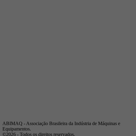
Telefone:
(19) 3432-2517
Celular:
(19) 97128-4664
E-mail:
srpi@abimaq.org.br
Ribeirão Preto - São Paulo
Endereço:
Av. Pres. Vargas, 2001 | Sala 153
Telefone:
(16) 3941-4113
Celular:
(16) 9 9734-2810
São José dos Campos - São Paulo
Endereço:
Estrada Dr. Altino Bondesan, 500 | Sala 112
Telefone:
(12) 3939-5733
Celular:
(12) 99614-6010
E-mail:
srvp@abimaq.org.br
São Paulo - São Paulo
Endereço:
Avenida Jabaquara, 2925
Telefone:
(11) 5582-6311
ABIMAQ - Associação Brasileira da Indústria de Máquinas e
Equipamentos.
©2026 - Todos os direitos reservados.