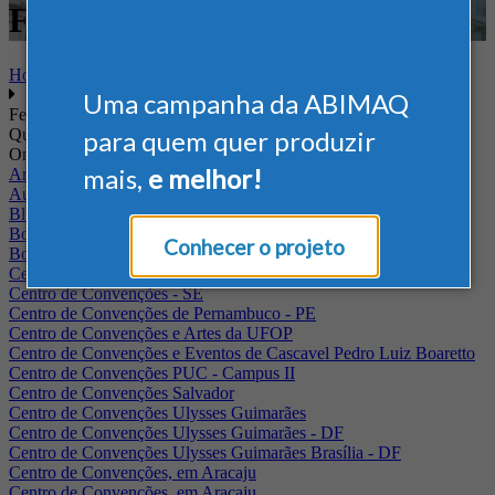
Farmacêutico
Home
Uma campanha da ABIMAQ
Feiras
Quando
para quem quer produzir
Onde
mais,
e melhor!
Arena Jaguariuna
Auditório Albano Franco - FIEPA
Blumenau - SC
BolognaFiere
Conhecer o projeto
Boulevard Olimpico - RJ
Centro Internacional de Convenções do Brasil, em Brasília
Centro de Convenções - SE
Centro de Convenções de Pernambuco - PE
Centro de Convenções e Artes da UFOP
Centro de Convenções e Eventos de Cascavel Pedro Luiz Boaretto
Centro de Convenções PUC - Campus II
Centro de Convenções Salvador
Centro de Convenções Ulysses Guimarães
Centro de Convenções Ulysses Guimarães - DF
Centro de Convenções Ulysses Guimarães Brasília - DF
Centro de Convenções, em Aracaju
Centro de Convenções, em Aracaju.