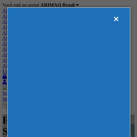
Você está no portal
ABIMAQ Brasil
ABIMAQ Brasil
ABIMAQ Minas Gerais
ABIMAQ Norte-Nordeste
ABIMAQ Paraná
ABIMAQ Piracicaba
ABIMAQ Ribeirão Preto
ABIMAQ Rio de Janeiro
ABIMAQ Rio Grande do Sul
ABIMAQ Santa Catarina
ABIMAQ São Paulo
ABIMAQ Vale do Paraíba
Escritório de Relações Governamentais
Login
Quero me associar
Sobre
Nossos Serviços
Agenda
Feiras
Cursos
Academia
Blog
Imprensa
Contato
Feiras - Expo Center Norte -
SP - Feira Nacional -