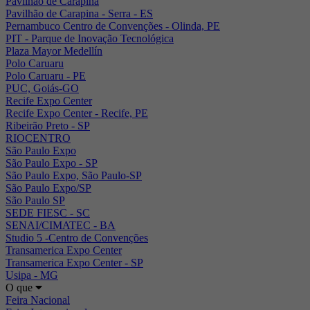
Pavilhão de Carapina
Pavilhão de Carapina - Serra - ES
Pernambuco Centro de Convenções - Olinda, PE
PIT - Parque de Inovação Tecnológica
Plaza Mayor Medellín
Polo Caruaru
Polo Caruaru - PE
PUC, Goiás-GO
Recife Expo Center
Recife Expo Center - Recife, PE
Ribeirão Preto - SP
RIOCENTRO
São Paulo Expo
São Paulo Expo - SP
São Paulo Expo, São Paulo-SP
São Paulo Expo/SP
São Paulo SP
SEDE FIESC - SC
SENAI/CIMATEC - BA
Studio 5 -Centro de Convenções
Transamerica Expo Center
Transamerica Expo Center - SP
Usipa - MG
O que
Feira Nacional