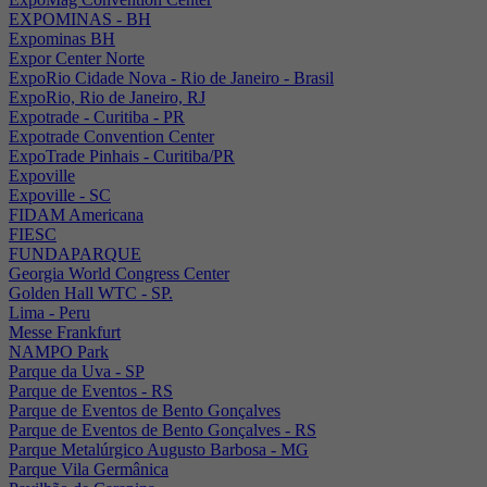
EXPOMINAS - BH
Expominas BH
Expor Center Norte
ExpoRio Cidade Nova - Rio de Janeiro - Brasil
ExpoRio, Rio de Janeiro, RJ
Expotrade - Curitiba - PR
Expotrade Convention Center
ExpoTrade Pinhais - Curitiba/PR
Expoville
Expoville - SC
FIDAM Americana
FIESC
FUNDAPARQUE
Georgia World Congress Center
Golden Hall WTC - SP.
Lima - Peru
Messe Frankfurt
NAMPO Park
Parque da Uva - SP
Parque de Eventos - RS
Parque de Eventos de Bento Gonçalves
Parque de Eventos de Bento Gonçalves - RS
Parque Metalúrgico Augusto Barbosa - MG
Parque Vila Germânica