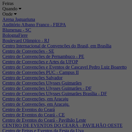
Feiras
Quando
Onde
Arena Jaguariuna
Auditório Albano Franco - FIEPA
Blumenau - SC
BolognaFiere
Boulevard Olimpico - RJ
Centro Internacional de Convenções do Brasil, em Brasília
Centro de Convenções - SE
Centro de Convenções de Pernambuco - PE
Centro de Convenções e Artes da UFOP
Centro de Convenções e Eventos de Cascavel Pedro Luiz Boaretto
Centro de Convenções PUC - Campus II
Centro de Convenções Salvador
Centro de Convenções Ulysses Guimarães
Centro de Convenções Ulysses Guimarães - DF
Centro de Convenções Ulysses Guimarães Brasília - DF
Centro de Convenções, em Aracaju
Centro de Convenções, em Aracaju.
Centro de Eventos do Ceará
Centro de Eventos do Ceará - CE
Centro de Eventos do Ceará - Pavilhão Leste
CENTRO DE EVENTOS DO CEARÁ - PAVILHÃO OESTE
Centro de Feiras e Eventos da Festa da Uva