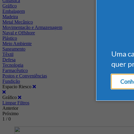
Ginástica
Gráfico
Embalagem
Madeira
Metal Mecânico
Movimentação e Armazenagem
Naval e Offshore
Plástico
Meio Ambiente
Saneamento
Uma c
Têxtil
Defesa
quer p
Tecnologia
Farmacêutico
Postos e Conveniências
Conhe
Fundição
Espacio Riesco
Gráfico
Limpar Filtros
Anterior
Próximo
1 / 0