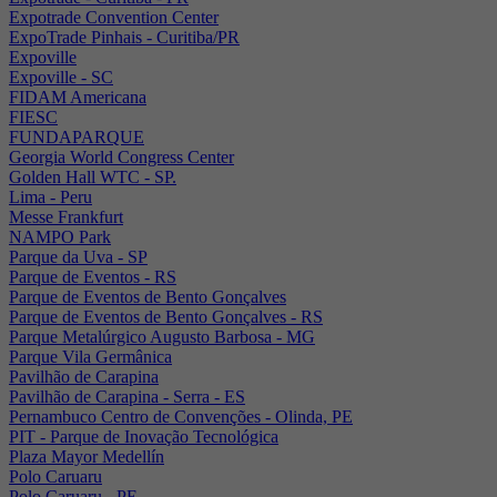
Expotrade Convention Center
ExpoTrade Pinhais - Curitiba/PR
Expoville
Expoville - SC
FIDAM Americana
FIESC
FUNDAPARQUE
Georgia World Congress Center
Golden Hall WTC - SP.
Lima - Peru
Messe Frankfurt
NAMPO Park
Parque da Uva - SP
Parque de Eventos - RS
Parque de Eventos de Bento Gonçalves
Parque de Eventos de Bento Gonçalves - RS
Parque Metalúrgico Augusto Barbosa - MG
Parque Vila Germânica
Pavilhão de Carapina
Pavilhão de Carapina - Serra - ES
Pernambuco Centro de Convenções - Olinda, PE
PIT - Parque de Inovação Tecnológica
Plaza Mayor Medellín
Polo Caruaru
Polo Caruaru - PE