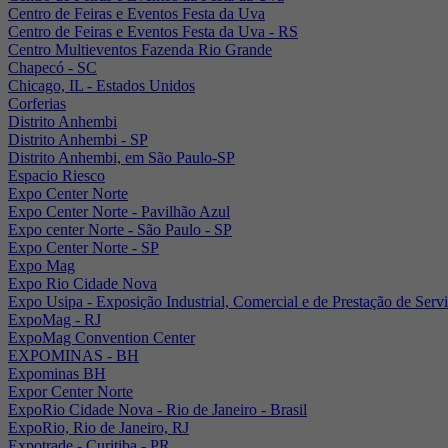
Centro de Feiras e Eventos Festa da Uva
Centro de Feiras e Eventos Festa da Uva - RS
Centro Multieventos Fazenda Rio Grande
Chapecó - SC
Chicago, IL - Estados Unidos
Corferias
Distrito Anhembi
Distrito Anhembi - SP
Distrito Anhembi, em São Paulo-SP
Espacio Riesco
Expo Center Norte
Expo Center Norte - Pavilhão Azul
Expo center Norte - São Paulo - SP
Expo Center Norte - SP
Expo Mag
Expo Rio Cidade Nova
Expo Usipa - Exposição Industrial, Comercial e de Prestação de Serv
ExpoMag - RJ
ExpoMag Convention Center
EXPOMINAS - BH
Expominas BH
Expor Center Norte
ExpoRio Cidade Nova - Rio de Janeiro - Brasil
ExpoRio, Rio de Janeiro, RJ
Expotrade - Curitiba - PR