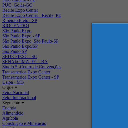
PUC, Goiás-GO
Recife Expo Center
Recife Expo Center - Recife, PE
Ribeirão Preto - SP
RIOCENTRO
São Paulo Expo
São Paulo Expo - SP
São Paulo Expo, São Paulo-SP
São Paulo Expo/SP
São Paulo SP
SEDE FIESC - SC
SENAI/CIMATEC - BA
Studio 5 -Centro de Convenções
Transamerica Expo Center
Transamerica Expo Center - SP
Usipa - MG
O que
Feira Nacional
Feira Internacional
Segmento
Energia
Alimentício
Agrícola
Construção e Mineração