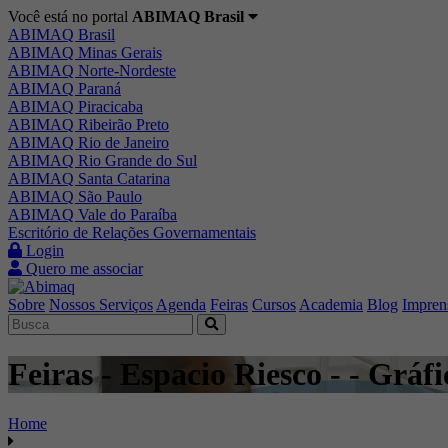
Você está no portal
ABIMAQ Brasil
ABIMAQ Brasil
ABIMAQ Minas Gerais
ABIMAQ Norte-Nordeste
ABIMAQ Paraná
ABIMAQ Piracicaba
ABIMAQ Ribeirão Preto
ABIMAQ Rio de Janeiro
ABIMAQ Rio Grande do Sul
ABIMAQ Santa Catarina
ABIMAQ São Paulo
ABIMAQ Vale do Paraíba
Escritório de Relações Governamentais
Login
Quero me associar
Sobre
Nossos Serviços
Agenda
Feiras
Cursos
Academia
Blog
Impren
Feiras - Espacio Riesco - - Gráfi
Home