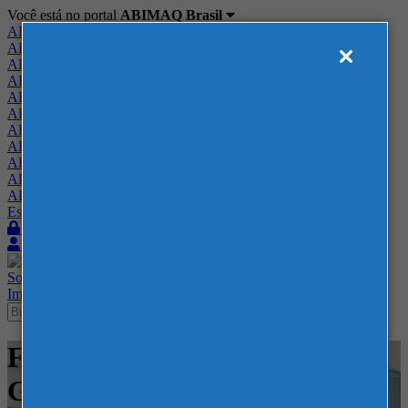
Você está no portal
ABIMAQ Brasil
ABIMAQ Brasil
ABIMAQ Minas Gerais
ABIMAQ Norte-Nordeste
ABIMAQ Paraná
ABIMAQ Piracicaba
ABIMAQ Ribeirão Preto
ABIMAQ Rio de Janeiro
ABIMAQ Rio Grande do Sul
ABIMAQ Santa Catarina
ABIMAQ São Paulo
ABIMAQ Vale do Paraíba
Escritório de Relações Governamentais
Login
Quero me associar
Sobre
Nossos Serviços
Agenda
Feiras
Cursos
Academia
Blog
Imprensa
Contato
Feiras - Espacio Riesco - -
Ginástica