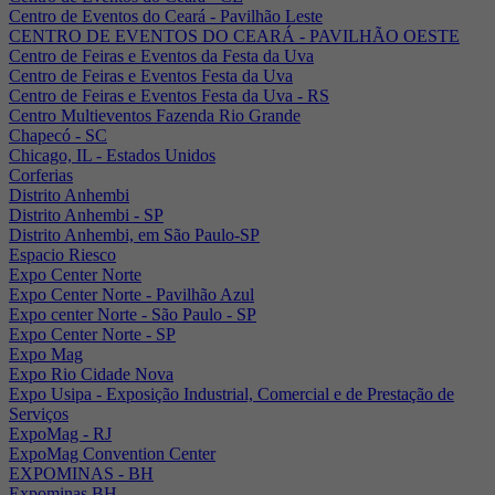
Centro de Eventos do Ceará - Pavilhão Leste
CENTRO DE EVENTOS DO CEARÁ - PAVILHÃO OESTE
Centro de Feiras e Eventos da Festa da Uva
Centro de Feiras e Eventos Festa da Uva
Centro de Feiras e Eventos Festa da Uva - RS
Centro Multieventos Fazenda Rio Grande
Chapecó - SC
Chicago, IL - Estados Unidos
Corferias
Distrito Anhembi
Distrito Anhembi - SP
Distrito Anhembi, em São Paulo-SP
Espacio Riesco
Expo Center Norte
Expo Center Norte - Pavilhão Azul
Expo center Norte - São Paulo - SP
Expo Center Norte - SP
Expo Mag
Expo Rio Cidade Nova
Expo Usipa - Exposição Industrial, Comercial e de Prestação de
Serviços
ExpoMag - RJ
ExpoMag Convention Center
EXPOMINAS - BH
Expominas BH