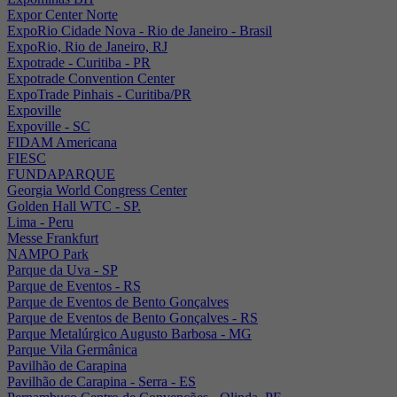
Expor Center Norte
ExpoRio Cidade Nova - Rio de Janeiro - Brasil
ExpoRio, Rio de Janeiro, RJ
Expotrade - Curitiba - PR
Expotrade Convention Center
ExpoTrade Pinhais - Curitiba/PR
Expoville
Expoville - SC
FIDAM Americana
FIESC
FUNDAPARQUE
Georgia World Congress Center
Golden Hall WTC - SP.
Lima - Peru
Messe Frankfurt
NAMPO Park
Parque da Uva - SP
Parque de Eventos - RS
Parque de Eventos de Bento Gonçalves
Parque de Eventos de Bento Gonçalves - RS
Parque Metalúrgico Augusto Barbosa - MG
Parque Vila Germânica
Pavilhão de Carapina
Pavilhão de Carapina - Serra - ES