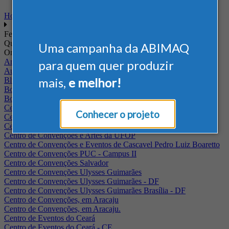
Home
Feiras
Quando
Uma campanha da ABIMAQ
Onde
Arena Jaguariuna
para quem quer produzir
Auditório Albano Franco - FIEPA
mais,
e melhor!
Blumenau - SC
BolognaFiere
Boulevard Olimpico - RJ
Centro Internacional de Convenções do Brasil, em Brasília
Conhecer o projeto
Centro de Convenções - SE
Centro de Convenções de Pernambuco - PE
Centro de Convenções e Artes da UFOP
Centro de Convenções e Eventos de Cascavel Pedro Luiz Boaretto
Centro de Convenções PUC - Campus II
Centro de Convenções Salvador
Centro de Convenções Ulysses Guimarães
Centro de Convenções Ulysses Guimarães - DF
Centro de Convenções Ulysses Guimarães Brasília - DF
Centro de Convenções, em Aracaju
Centro de Convenções, em Aracaju.
Centro de Eventos do Ceará
Centro de Eventos do Ceará - CE