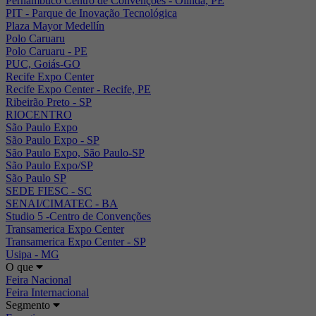
Pernambuco Centro de Convenções - Olinda, PE
PIT - Parque de Inovação Tecnológica
Plaza Mayor Medellín
Polo Caruaru
Polo Caruaru - PE
PUC, Goiás-GO
Recife Expo Center
Recife Expo Center - Recife, PE
Ribeirão Preto - SP
RIOCENTRO
São Paulo Expo
São Paulo Expo - SP
São Paulo Expo, São Paulo-SP
São Paulo Expo/SP
São Paulo SP
SEDE FIESC - SC
SENAI/CIMATEC - BA
Studio 5 -Centro de Convenções
Transamerica Expo Center
Transamerica Expo Center - SP
Usipa - MG
O que
Feira Nacional
Feira Internacional
Segmento